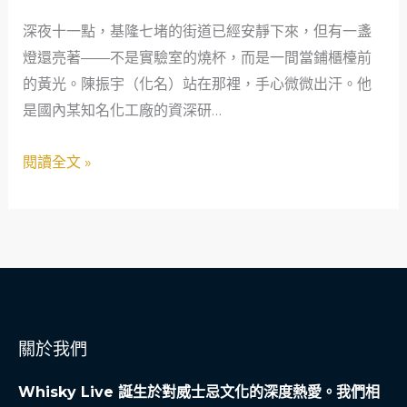
關
深夜十一點，基隆七堵的街道已經安靜下來，但有一盞
鍵
燈還亮著——不是實驗室的燒杯，而是一間當鋪櫃檯前
時
的黃光。陳振宇（化名）站在那裡，手心微微出汗。他
刻：
是國內某知名化工廠的資深研…
當
鋪
閱讀全文 »
如
何
成
為
社
會
安
關於我們
全
網
Whisky Live 誕生於對威士忌文化的深度熱愛。我們相
的