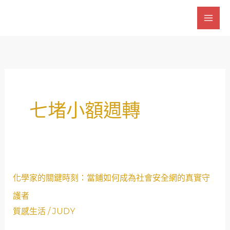
跳
至
主
要
內
容
七堵小額週轉
化
化學家的關鍵時刻：當鋪如何成為社會安全網的真實守
學
護者
家
質感生活
/
JUDY
的