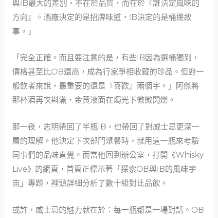
與IB最大的差別，不在於品質，而在於『誰決定風味的
方向』。酒廠決定的是招牌味道，IB決定的是桶邊故
事。」
「完全正確。而且要注意的是，有些IB因為選桶獨到，
價格甚至比OB還高，成為行家爭相收藏的珍品。但對一
般飲者來說，最重要的還是『喜歡』兩個字。」阿傑將
那杯酒再次斟滿，金黃液面在燭光下微微閃爍。
那一夜，志明帶回了半瓶IB，也帶回了對威士忌更深一
層的理解。他決定下次部門聚餐時，就用這一瓶來考驗
同事們的品味直覺。而當他回到辦公室，打開《Whisky
Live》的網頁，首頁正標示著「探索OB與IB的風味宇
宙」專題，裡頭詳細分析了數十組對比品飲。
或許，威士忌的魅力就在於：每一瓶都是一場對話。OB