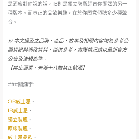
是酒廠對你說的話，IB則是獨立裝瓶師替你翻譯的另一
種版本。而真正的品飲樂趣，在於你願意傾聽多少種聲
音。
※ 本文提及之品牌、產品、故事及相關內容均為參考公
開資訊與網路資料，僅供參考，實際情況請以最新官方
公告及法規為準。
【禁止酒駕，未滿十八歲禁止飲酒】
###關鍵字:
OB威士忌
、
IB威士忌
、
獨立裝瓶
、
原廠裝瓶
、
威士忌品飲
、