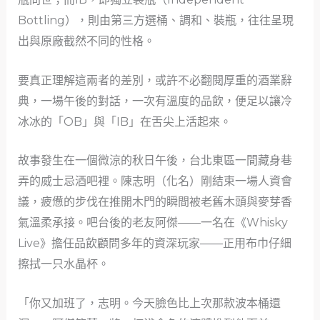
Bottling），則由第三方選桶、調和、裝瓶，往往呈現
出與原廠截然不同的性格。
要真正理解這兩者的差別，或許不必翻閱厚重的酒業辭
典，一場午後的對話，一次有溫度的品飲，便足以讓冷
冰冰的「OB」與「IB」在舌尖上活起來。
故事發生在一個微涼的秋日午後，台北東區一間藏身巷
弄的威士忌酒吧裡。陳志明（化名）剛結束一場人資會
議，疲憊的步伐在推開木門的瞬間被老舊木頭與麥芽香
氣溫柔承接。吧台後的老友阿傑——一名在《Whisky
Live》擔任品飲顧問多年的資深玩家——正用布巾仔細
擦拭一只水晶杯。
「你又加班了，志明。今天臉色比上次那款波本桶還