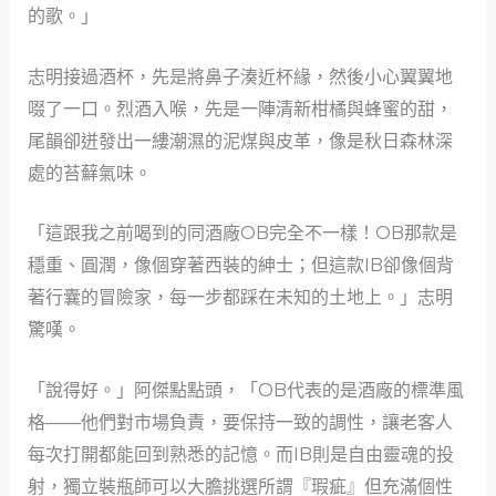
的歌。」
志明接過酒杯，先是將鼻子湊近杯緣，然後小心翼翼地
啜了一口。烈酒入喉，先是一陣清新柑橘與蜂蜜的甜，
尾韻卻迸發出一縷潮濕的泥煤與皮革，像是秋日森林深
處的苔蘚氣味。
「這跟我之前喝到的同酒廠OB完全不一樣！OB那款是
穩重、圓潤，像個穿著西裝的紳士；但這款IB卻像個背
著行囊的冒險家，每一步都踩在未知的土地上。」志明
驚嘆。
「說得好。」阿傑點點頭，「OB代表的是酒廠的標準風
格——他們對市場負責，要保持一致的調性，讓老客人
每次打開都能回到熟悉的記憶。而IB則是自由靈魂的投
射，獨立裝瓶師可以大膽挑選所謂『瑕疵』但充滿個性