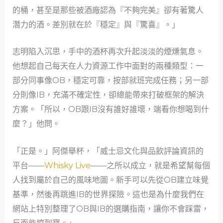
的桶，甚至是那些被酒廠認為『不夠完美』卻有著驚人
潛力的酒。差別就在於『穩定』與『驚喜』。」
志明陷入沉思，手中的酒杯再次升起淡淡的煙燻氣息。
他想起自己每天在人力資源工作中面對的兩種類型：一
部分同事像OB，穩定可靠，按部就班完成任務；另一部
分則像IB，充滿不確定性，卻總能帶來打破框架的解決
方案。「所以，OB跟IB沒有誰好誰壞，端看你想喝到什
麼？」他問。
「正是。」阿傑舉杯，「威士忌文化與品飲評論資訊的
平台——
Whisky Live
——之所以成立，就是希望幫每個
人找到屬於自己的風味地圖。新手可以先從OB建立味覺
基準，然後再跳進IB的世界探險。這也是為什麼我們在
網站上特別整理了OB與IB的選購指南，讓你不會踩雷，