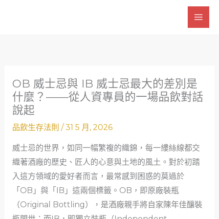
跳
至
主
要
內
容
OB 威士忌與 IB 威士忌最大的差別是
什麼？——從人資專員的一場品飲對話
說起
品飲生存法則
/
31 5 月, 2026
威士忌的世界，如同一幅繁複的織錦，每一縷絲線都交
織著酒廠的歷史、匠人的心意與土地的風土。對於初踏
入這方領域的愛好者而言，最常感到困惑的莫過於
「OB」與「IB」這兩個標籤。OB，即原廠裝瓶
（Original Bottling），是酒廠親手將自家陳年佳釀裝
瓶問世；而IB，即獨立裝瓶（Independent