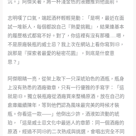
沉。」阿傑笑著，將一杯淺金色的液體推到他面前。
志明嘆了口氣，端起酒杯輕輕晃動：「是啊，最近在面
試一堆新人，每個都說自己『熱愛挑戰』，結果連基本
的履歷格式都寫不好。對了，你這裡有沒有那種……嗯，
不是原廠裝瓶的威士忌？我上次在網站上看你寫到IB，
說那是『探索者最愛的秘密花園』，到底是什麼意
思？」
阿傑眼睛一亮，從架上取下一只深琥珀色的酒瓶，瓶身
上沒有熟悉的酒廠徽章，只有一行優雅的手寫字：「這
就是IB。獨立裝瓶廠從酒廠買來整桶原酒，放在自己的
倉庫繼續陳年，等到他們認為風味最完美的時候才裝
瓶。你看這一款——」他倒出少許，酒液如流動的琥
珀，「這是威士忌文化中最迷人的章節：同一個酒廠的
原酒，經過不同IB的二次熟成與挑選，會唱出完全不同