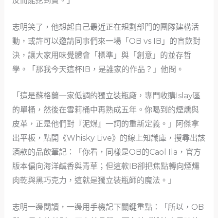
反而能挖到寶。」
志明笑了，他想起自己最近正在規劃部門的團隊建構活
動，或許可以邀請同事們來一場「OB vs IB」的盲飲對
決，讓大家用味覺體會「標準」與「創意」的並存哲
學。「那我今天這杯IB，是誰家的作品？」他問。
「這是蘇格蘭一家低調的獨立裝瓶廠，專門收購Islay區
的單桶，然後在雪莉桶中再熟成五年。你喝到的煙燻與
皮革，正是他們對『泥煤』一詞的重新定義。」阿傑拿
出平板，點開《Whisky Live》的線上知識庫，搜尋出該
酒款的品飲筆記：「你看，同樣是OB的Caol Ila，官方
版本偏向海洋鹹香與青草；但這款IB卻把焦點轉向煙燻
肉乾與黑巧克力，這就是獨立裝瓶師的魔法。」
志明一邊閱讀，一邊用手機記下關鍵重點：「所以，OB