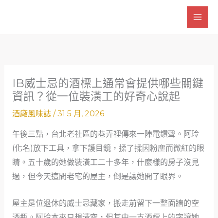
跳
至
主
要
內
容
IB威士忌的酒標上通常會提供哪些關鍵
資訊？從一位裝潢工的好奇心說起
酒廠風味誌
/
31 5 月, 2026
午後三點，台北老社區的巷弄裡傳來一陣電鑽聲。阿玲
(化名)放下工具，拿下護目鏡，揉了揉因粉塵而微紅的眼
睛。五十歲的她做裝潢工二十多年，什麼樣的房子沒見
過，但今天這間老宅的屋主，倒是讓她開了眼界。
屋主是位退休的威士忌藏家，搬走前留下一整面牆的空
酒瓶。阿玲本來只想清空，但其中一支酒標上的字讓她