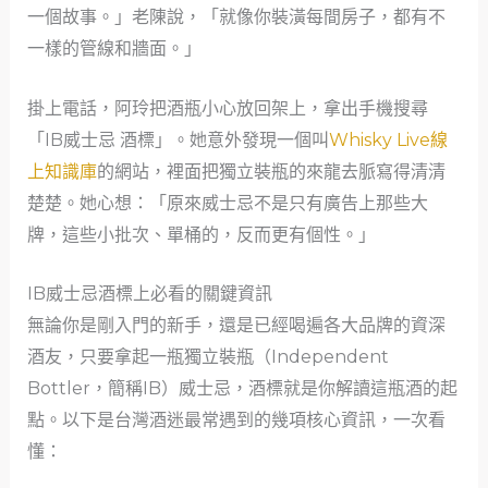
一個故事。」老陳說，「就像你裝潢每間房子，都有不
一樣的管線和牆面。」
掛上電話，阿玲把酒瓶小心放回架上，拿出手機搜尋
「IB威士忌 酒標」。她意外發現一個叫
Whisky Live線
上知識庫
的網站，裡面把獨立裝瓶的來龍去脈寫得清清
楚楚。她心想：「原來威士忌不是只有廣告上那些大
牌，這些小批次、單桶的，反而更有個性。」
IB威士忌酒標上必看的關鍵資訊
無論你是剛入門的新手，還是已經喝遍各大品牌的資深
酒友，只要拿起一瓶獨立裝瓶（Independent
Bottler，簡稱IB）威士忌，酒標就是你解讀這瓶酒的起
點。以下是台灣酒迷最常遇到的幾項核心資訊，一次看
懂：