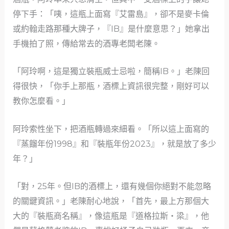
停下手：「咦，這瓶上面寫『艾雷島』，卻不是麥卡倫
或約翰走路那種大牌子，『IB』是什麼意思？」她拿出
手機拍了照，傳給常去的酒專老闆老陳。
「阿玲啊，這是獨立裝瓶威士忌啦，簡稱IB。」老陳回
得很快，「你手上那瓶，酒標上資訊很完整，剛好可以
教你怎麼看。」
阿玲索性坐下，把酒瓶轉過來細看。「所以這上面寫的
『蒸餾年份1998』和『裝瓶年份2023』，就是放了多少
年？」
「對，25年。但IB的酒標上，還有幾個你絕對不能忽略
的關鍵資訊。」老陳耐心地說，「首先，最上方那個大
大的『裝瓶商名稱』，像這瓶是『道格拉斯‧梁』，他