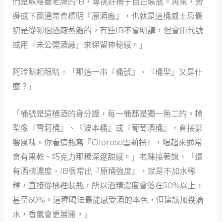
們是蘇格蘭老牌的IB，專挑好桶子自己裝瓶。再來，旁
邊或下面通常會標明『原酒廠』，也就是這桶威士忌最
初是從哪個酒廠蒸餾的。有些IB不會明講，但會用代號
或用『未公開酒廠』來保留神秘感。」
阿玲瞇起眼睛，「那這一串『桶號』、『桶型』又是什
麼？」
「桶號是這桶酒的身分證，每一桶都是獨一無二的。桶
型像『雪莉桶』、『波本桶』或『葡萄酒桶』，直接影
響風味。你看這瓶寫『Oloroso雪莉桶』，喝起來通常
會有果乾、巧克力那種深邃甜感。」老陳接著說，「還
有酒精濃度，IB很常出『原桶強度』，就是不加水稀
釋，直接從桶裡裝瓶，所以酒精濃度會落在50%以上，
甚至60%。這種喝法最能感受酒的本色，但建議加幾滴
水，香氣會更展開。」