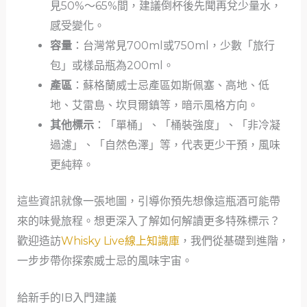
見50%～65%間，建議倒杯後先聞再兌少量水，
感受變化。
容量
：台灣常見700ml或750ml，少數「旅行
包」或樣品瓶為200ml。
產區
：蘇格蘭威士忌產區如斯佩塞、高地、低
地、艾雷島、坎貝爾鎮等，暗示風格方向。
其他標示
：「單桶」、「桶裝強度」、「非冷凝
過濾」、「自然色澤」等，代表更少干預，風味
更純粹。
這些資訊就像一張地圖，引導你預先想像這瓶酒可能帶
來的味覺旅程。想更深入了解如何解讀更多特殊標示？
歡迎造訪
Whisky Live線上知識庫
，我們從基礎到進階，
一步步帶你探索威士忌的風味宇宙。
給新手的IB入門建議