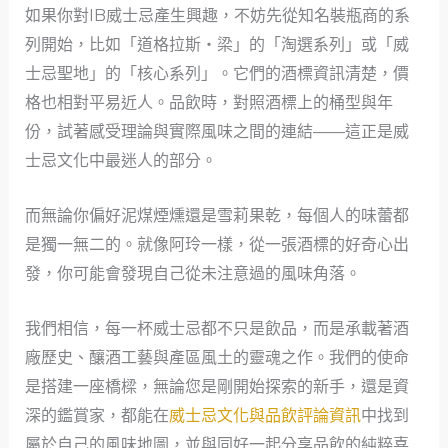
如果你對IB威士忌產生興趣，不妨先從知名裝瓶商的系
列開始，比如「道格拉斯‧梁」的「淘選系列」或「威
士忌聖地」的「核心系列」。它們的酒標資訊清楚，價
格也相對平易近人。品飲時，對照酒標上的桶型與年
份，試著感受理論與實際風味之間的連結——這正是威
士忌文化中最迷人的部分。
而無論你偏好泥煤煙燻還是雪莉果乾，每個人的味蕾都
是獨一無二的。就像阿玲一樣，從一張酒標的好奇心出
發，你可能會發現自己從未注意過的風味角落。
我們相信，每一杯威士忌都不只是飲品，而是承載著酒
廠歷史、釀酒工藝與產區風土的靈魂之作。我們的使命
是搭建一座橋樑，無論您是剛開始探索的新手，還是資
深的鑑賞家，都能在
威士忌文化與品飲評論資訊
中找到
屬於自己的風味地圖，並與同好一起分享品飲的純粹喜