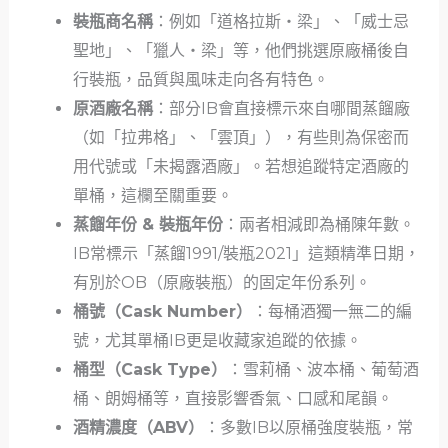
裝瓶商名稱
：例如「道格拉斯‧梁」、「威士忌
聖地」、「獵人‧梁」等，他們挑選原廠桶後自
行裝瓶，品質與風味走向各有特色。
原酒廠名稱
：部分IB會直接標示來自哪間蒸餾廠
（如「拉弗格」、「雲頂」），有些則為保密而
用代號或「未揭露酒廠」。若想追蹤特定酒廠的
單桶，這欄至關重要。
蒸餾年份 & 裝瓶年份
：兩者相減即為桶陳年數。
IB常標示「蒸餾1991/裝瓶2021」這類精準日期，
有別於OB（原廠裝瓶）的固定年份系列。
桶號（Cask Number）
：每桶酒獨一無二的編
號，尤其單桶IB更是收藏家追蹤的依據。
桶型（Cask Type）
：雪莉桶、波本桶、葡萄酒
桶、朗姆桶等，直接影響香氣、口感和尾韻。
酒精濃度（ABV）
：多數IB以原桶強度裝瓶，常