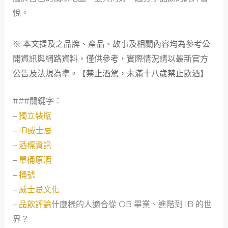
悅。
※ 本文提及之品牌、產品、故事及相關內容均為參考公
開資訊與網路資料，僅供參考，實際情況請以最新官方
公告及法規為準。【禁止酒駕，未滿十八歲禁止飲酒】
###關鍵字：
–
獨立裝瓶
–
IB威士忌
–
酒標資訊
–
單桶原酒
–
桶號
–
威士忌文化
–
品飲評論
什麼樣的人適合從 OB 畢業、進階到 IB 的世
界？