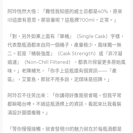
阿玲恍然大悟：「難怪我知道的威士忌都是40%，原來
IB這麼有意思。那容量呢？這瓶標700ml，正常。」
「對，另外如果上面有『單桶』（Single Cask）字樣，
代表整瓶酒都來自同一個桶子，產量極少，風味獨一無
二。若是『桶裝強度』（Cask Strength）或『非冷凝
過濾』（Non-Chill Filtered），都表示保留更多原始風
味。」老陳補充，「你手上這瓶還有個資訊——『產
區』，艾雷島，那就不用多說，泥煤味是招牌。」
阿玲忍不住笑出來：「你講得好像我很會喝，但我平常
都嘛喝台啤。不過這瓶酒標上的資訊，看起來比我看裝
潢設計圖還複雜。」
「等你慢慢接觸，就會發現IB的魅力就在於每瓶酒都是