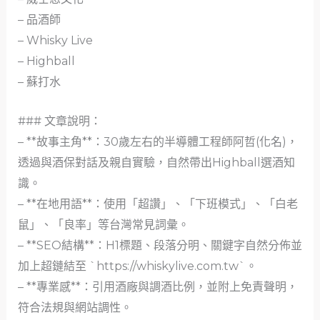
– 品酒師
– Whisky Live
– Highball
– 蘇打水
### 文章說明：
– **故事主角**：30歲左右的半導體工程師阿哲(化名)，
透過與酒保對話及親自實驗，自然帶出Highball選酒知
識。
– **在地用語**：使用「超讚」、「下班模式」、「白老
鼠」、「良率」等台灣常見詞彙。
– **SEO結構**：H1標題、段落分明、關鍵字自然分佈並
加上超鏈結至 `https://whiskylive.com.tw`。
– **專業感**：引用酒廠與調酒比例，並附上免責聲明，
符合法規與網站調性。