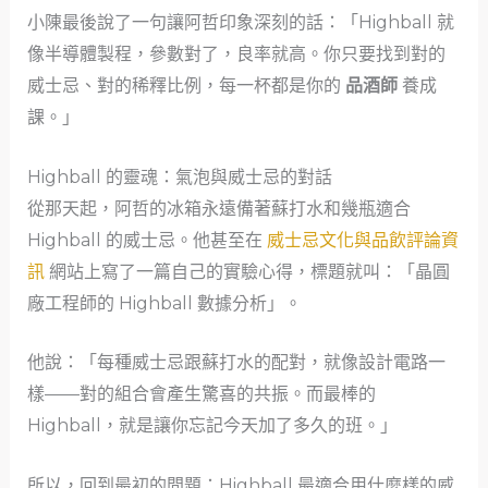
小陳最後說了一句讓阿哲印象深刻的話：「Highball 就
像半導體製程，參數對了，良率就高。你只要找到對的
威士忌、對的稀釋比例，每一杯都是你的
品酒師
養成
課。」
Highball 的靈魂：氣泡與威士忌的對話
從那天起，阿哲的冰箱永遠備著蘇打水和幾瓶適合
Highball 的威士忌。他甚至在
威士忌文化與品飲評論資
訊
網站上寫了一篇自己的實驗心得，標題就叫：「晶圓
廠工程師的 Highball 數據分析」。
他說：「每種威士忌跟蘇打水的配對，就像設計電路一
樣——對的組合會產生驚喜的共振。而最棒的
Highball，就是讓你忘記今天加了多久的班。」
所以，回到最初的問題：Highball 最適合用什麼樣的威