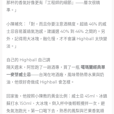
那杯的香氣好像更有『工程師的細節』——層次很精
準。」
小陳補充：「對，而且你要注意酒精度。超過 46% 的威
士忌容易蓋過氣泡感，建議選 40% 到 46% 之間的。另
外，記得用大冰塊，融化慢，才不會讓 Highball 太快變
淡。」
自己的 Highball 自己調
隔天週末，阿哲跑了一趟酒專，買了一瓶
噶瑪蘭經典單
一麥芽威士忌
——台灣在地酒廠，風味帶熱帶水果與奶
油，他很好奇做成 Highball 會怎樣。
回家後，他按照小陳教的黃金比例：威士忌 45ml、冰鎮
蘇打水 150ml、大冰塊。倒入杯中後輕輕攪拌一次，避
免氣泡跑光。第一口喝下去，熟悉的鳳梨與芒果香氣順