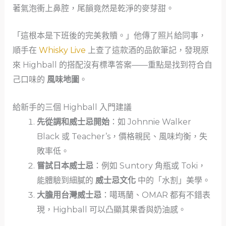
著氣泡衝上鼻腔，尾韻竟然是乾淨的麥芽甜。
「這根本是下班後的完美救贖。」他傳了照片給同事，
順手在
Whisky Live
上查了這款酒的品飲筆記，發現原
來 Highball 的搭配沒有標準答案——重點是找到符合自
己口味的
風味地圖
。
給新手的三個 Highball 入門建議
先從調和威士忌開始
：如 Johnnie Walker
Black 或 Teacher’s，價格親民、風味均衡，失
敗率低。
嘗試日本威士忌
：例如 Suntory 角瓶或 Toki，
能體驗到細膩的
威士忌文化
中的「水割」美學。
大膽用台灣威士忌
：噶瑪蘭、OMAR 都有不錯表
現，Highball 可以凸顯其果香與奶油感。