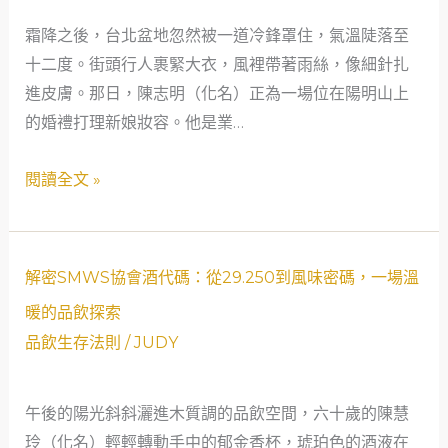
瓶
暖
廠
霜降之後，台北盆地忽然被一道冷鋒罩住，氣溫陡落至
泉：
的
十二度。街頭行人裹緊大衣，風裡帶著雨絲，像細針扎
如
威
進皮膚。那日，陳志明（化名）正為一場位在陽明山上
何
士
的婚禮打理新娘妝容。他是業…
加
忌
入
閱讀全文 »
哲
SMWS
學
台
灣
分
解
解密SMWS協會酒代碼：從29.250到風味密碼，一場溫
會
密
暖的品飲探索
以
SMWS
品飲生存法則
/
JUDY
取
協
得
會
購
午後的陽光斜斜灑進木質調的品飲空間，六十歲的陳慧
酒
買
玲（化名）輕輕轉動手中的郁金香杯，琥珀色的酒液在
代