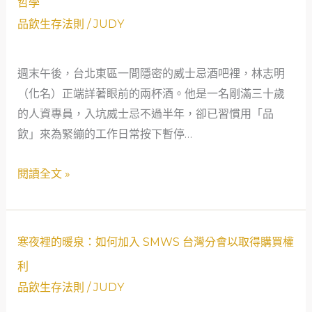
哲學
怎
梁
品飲生存法則
/
JUDY
麼
與
解
道
讀？
週末午後，台北東區一間隱密的威士忌酒吧裡，林志明
格
（化名）正端詳著眼前的兩杯酒。他是一名剛滿三十歲
拉
的人資專員，入坑威士忌不過半年，卻已習慣用「品
斯
飲」來為緊繃的工作日常按下暫停…
梁
的
閱讀全文 »
父
子
傳
承：
寒
寒夜裡的暖泉：如何加入 SMWS 台灣分會以取得購買權
獨
夜
利
立
裡
品飲生存法則
/
JUDY
裝
的