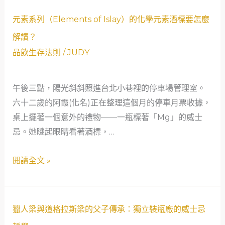
之
味
元
元素系列（Elements of Islay）的化學元素酒標要怎麼
——
素
解讀？
漁
系
品飲生存法則
/
JUDY
人
列
與
（Elements
泥
午後三點，陽光斜斜照進台北小巷裡的停車場管理室。
of
煤
六十二歲的阿霞(化名)正在整理這個月的停車月票收據，
Islay）
的
桌上擺著一個意外的禮物——一瓶標著「Mg」的威士
的
對
忌。她瞇起眼睛看著酒標，…
化
話
學
閱讀全文 »
元
素
酒
標
獵
獵人梁與道格拉斯梁的父子傳承：獨立裝瓶廠的威士忌
要
人