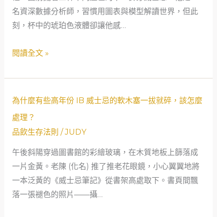
專
名資深數據分析師，習慣用圖表與模型解讀世界，但此
覺
屬
刻，杯中的琥珀色液體卻讓他感…
解
品
析：
閱讀全文 »
飲
精
資
進
料
威
庫？
士
為
為什麼有些高年份 IB 威士忌的軟木塞一拔就碎，該怎麼
忌
什
處理？
品
麼
品飲生存法則
/
JUDY
飲
有
能
午後斜陽穿過圖書館的彩繪玻璃，在木質地板上篩落成
些
力
一片金黃。老陳 (化名) 推了推老花眼鏡，小心翼翼地將
高
的
一本泛黃的《威士忌筆記》從書架高處取下。書頁間飄
年
學
落一張褪色的照片——攝…
份
習
IB