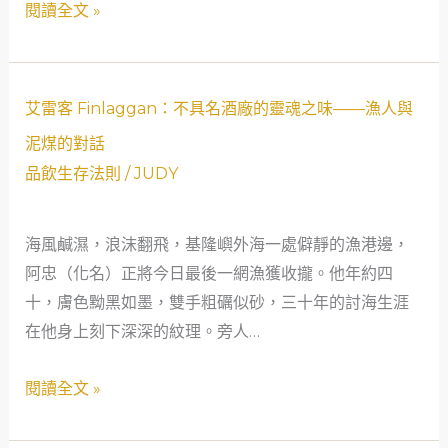
閱讀全文 »
路
威
徑
士
與
忌
認
的
艾
艾雷客 Finlaggan：不具名酒廠的靈魂之味——漁人與
證
軟
雷
泥煤的對話
指
木
客
品飲生存法則
/
JUDY
南
塞
Finlaggan：
一
不
拔
海風鹹濕，浪沫翻飛，基隆嶼外海一處僻靜的漁港邊，
具
就
阿忠（化名）正將今日最後一網漁獲收攏。他年約四
名
碎，
十，膚色黝黑如墨，雙手粗礪似砂，三十年的討海生涯
酒
該
在他身上刻下深深的紋理。旁人…
廠
怎
的
閱讀全文 »
麼
靈
處
魂
理？