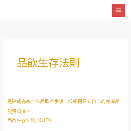
跳
至
主
要
內
容
品飲生存法則
進
進階成為威士忌品飲老手後，該如何建立自己的專屬品
階
飲資料庫？
成
品飲生存法則
/
JUDY
為