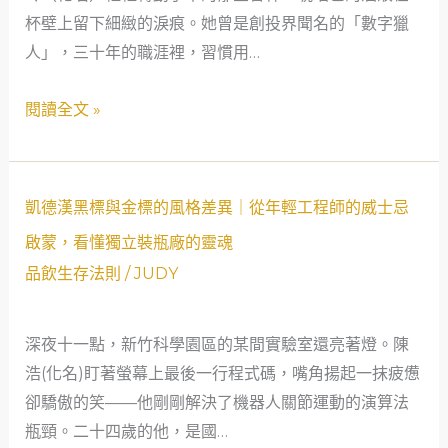
權
杯壁上留下細緻的淚痕。她曾是創投界聞名的「數字獵
碼：
利
人」，三十年的職涯裡，習慣用…
從
29.250
閱讀全文 »
到
風
味
密
凱
凱德漢黑標與金標的風格差異｜從年輕工程師的威士忌
碼，
德
啟蒙，看懂獨立裝瓶廠的靈魂
一
漢
品飲生存法則
/
JUDY
場
黑
溫
標
暖
深夜十一點，新竹科學園區的某間實驗室還亮著燈。陳
與
的
浩(化名)盯著螢幕上最後一行程式碼，嘴角揚起一抹疲憊
金
品
卻驕傲的笑——他剛剛解決了機器人關節運動的演算法
標
飲
瓶頸。二十四歲的他，是國…
的