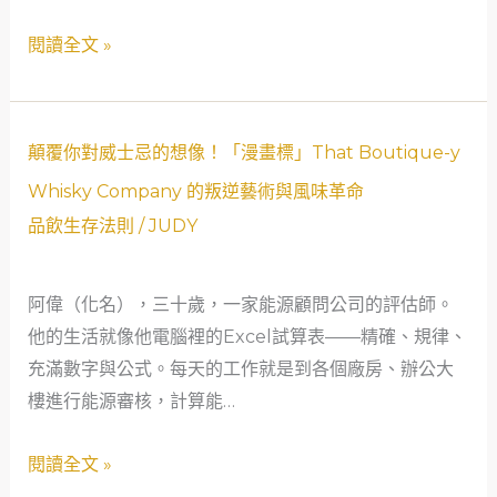
探
風
閱讀全文 »
索
格
差
異
｜
顛
顛覆你對威士忌的想像！「漫畫標」That Boutique-y
從
覆
Whisky Company 的叛逆藝術與風味革命
年
你
品飲生存法則
/
JUDY
輕
對
工
威
程
阿偉（化名），三十歲，一家能源顧問公司的評估師。
士
師
他的生活就像他電腦裡的Excel試算表——精確、規律、
忌
的
充滿數字與公式。每天的工作就是到各個廠房、辦公大
的
威
樓進行能源審核，計算能…
想
士
像！
閱讀全文 »
忌
「漫
啟