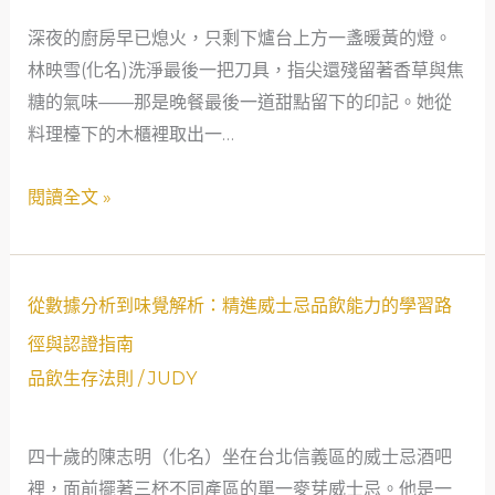
威
深夜的廚房早已熄火，只剩下爐台上方一盞暖黃的燈。
士
林映雪(化名)洗淨最後一把刀具，指尖還殘留著香草與焦
忌
糖的氣味——那是晚餐最後一道甜點留下的印記。她從
品
料理檯下的木櫃裡取出一…
飲
老
閱讀全文 »
手
後，
該
如
從
從數據分析到味覺解析：精進威士忌品飲能力的學習路
何
數
徑與認證指南
建
據
品飲生存法則
/
JUDY
立
分
自
析
己
四十歲的陳志明（化名）坐在台北信義區的威士忌酒吧
到
的
裡，面前擺著三杯不同產區的單一麥芽威士忌。他是一
味