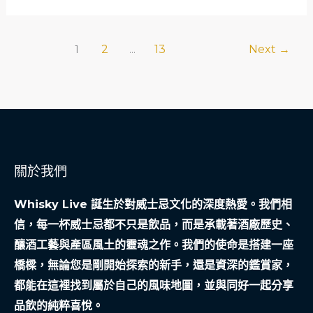
畫
蒙，
標」
看
That
2
13
Next
→
1
...
懂
Boutique-
獨
y
立
Whisky
裝
Company
瓶
的
廠
叛
關於我們
的
逆
靈
藝
Whisky Live 誕生於對威士忌文化的深度熱愛。我們相
魂
術
信，每一杯威士忌都不只是飲品，而是承載著酒廠歷史、
與
釀酒工藝與產區風土的靈魂之作。我們的使命是搭建一座
風
橋樑，無論您是剛開始探索的新手，還是資深的鑑賞家，
味
都能在這裡找到屬於自己的風味地圖，並與同好一起分享
革
品飲的純粹喜悅。