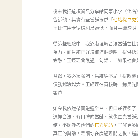
後來我把這項資訊分享給同事小李（化名
告訴他，其實有些當舖提供「
七堵機車免
率比信用卡循環利息還低，而且手續透明
從這些經驗中，我逐漸理解合法當舖在社
為力。而當舖正好填補這個縫隙，提供快
金融。王經理曾說過一句話：「如果社會
當然，我必須強調，當舖絕不是「提款機
債務越滾越大。王經理在審核時，總是先
客戶。
如今我依然帶團跑遍全台，但口袋裡多了
選擇合法、有口碑的當舖。就像星光當舖
務，不妨參考他們的
官方網站
，了解更多
真正的幫助，是讓你在度過難關之後，還