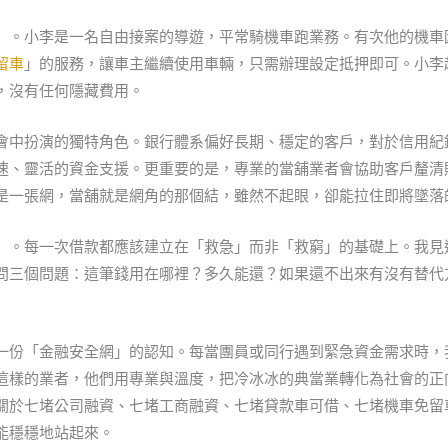
）。小李是一名自由接案的導遊，平常騎機車跑業務。有次他的機車
留車
」的服務，讓車主繼續使用車輛，只需辦理設定抵押即可。小李
，沒有任何隱藏費用。
會中扮演的獨特角色。銀行體系偏好長期、穩定的客戶，對於信用紀
速、靈活的資金支援。更重要的是，專業的當舖業者會協助客戶釐清
是一張網，當舖就是網角的那個結，雖然不起眼，卻能拉住即將墜落
」。每一次借款都應該建立在「救急」而非「救窮」的基礎上。我見
問三個問題：這筆錢用在哪裡？多久能還？如果還不出來有沒有替代
一份「金融安全網」的認知。每當團員或同行遇到緊急資金需求時，
這樣的業者，他們用專業與溫度，把冷冰冰的典當業轉化為社會的正
關於七堵公司融資、七堵工商融資、七堵貸款車可借、七堵機車免留
能穩穩地站起來。