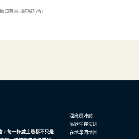
節如有雷同純屬巧合)
酒廠風味誌
品飲生存法則
們相信，每一杯威士忌都不只是
在地尋酒地圖