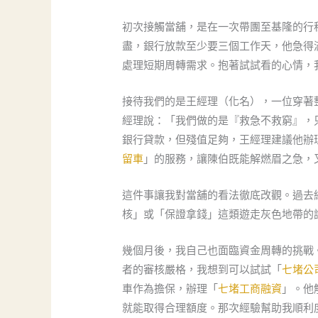
初次接觸當舖，是在一次帶團至基隆的行
盡，銀行放款至少要三個工作天，他急得
處理短期周轉需求。抱著試試看的心情，
接待我們的是王經理（化名），一位穿著
經理說：「我們做的是『救急不救窮』，
銀行貸款，但殘值足夠，王經理建議他辦
留車
」的服務，讓陳伯既能解燃眉之急，
這件事讓我對當舖的看法徹底改觀。過去
核」或「保證拿錢」這類遊走灰色地帶的
幾個月後，我自己也面臨資金周轉的挑戰
者的審核嚴格，我想到可以試試「
七堵公
車作為擔保，辦理「
七堵工商融資
」。他
就能取得合理額度。那次經驗幫助我順利