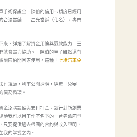
筆手術保證金。陳伯的信用卡額度已經用
的合法當舖——星光當舖（化名），專門
下來，詳細了解資金用途與還款能力。王
們就會盡力協助。」陳伯的車子雖然還有
續讓陳伯開回家使用。這種「
七堵汽車免
法》規範，利率公開透明，絕無「免審
的債務循環。
資金添購設備與支付押金。銀行對新創業
建議我可以用工作室名下的一台老舊廂型
，只要提供過去帶團的合約與收入證明，
在我的掌握之內。