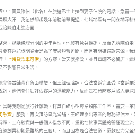
程中。團員陳伯（化名）在旅遊巴士上接到妻子住院的電話，急需一
滿頭大汗。我忽然想起幾年前聽前輩提過，七堵地區有一間在地深耕
我陪陳伯走進店面。
整齊、說話條理分明的中年男性。他沒有急著推銷，反而先請陳伯坐
只要客戶能證明資金是為了度過短暫難關，而且有明確還款來源，我
理「
七堵貸款車可借
」的方案，當天就撥款，並且車輛不必留店，繼
又不影響日常生活。
總覺得當舖帶有負面聯想，但王經理強調，合法當舖完全受《當舖業
說詞。他們會仔細評估客戶的還款能力，反而是在預防客戶陷入更深
。當時我剛從旅行社離職，打算自組小型專業領隊工作室，需要一筆
司融資
」服務。再次拜訪星光當舖，王經理拿出專業的財務評估表，
解釋，工商融資與一般個人借款不同，重點在於事業體的營運現金流
度過創業初期最難熬的三個月，而且因為是合法管道，還款壓力完全