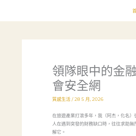
跳
至
主
要
內
容
領隊眼中的金
會安全網
質感生活
/
28 5 月, 2026
在旅遊產業打滾多年，我（阿杰，化名）
人在遇到突發的財務缺口時，往往求助無
解它。