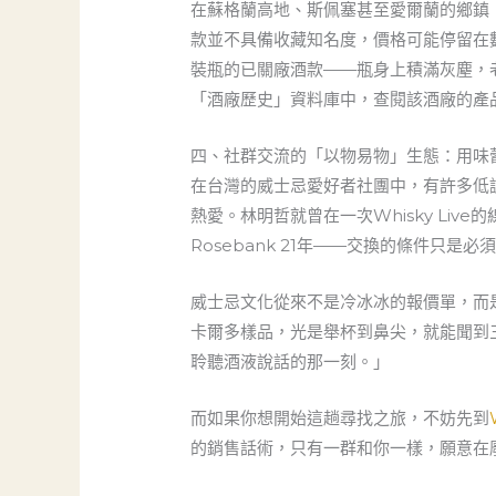
在蘇格蘭高地、斯佩塞甚至愛爾蘭的鄉鎮
款並不具備收藏知名度，價格可能停留在
裝瓶的已關廠酒款——瓶身上積滿灰塵，
「酒廠歷史」資料庫中，查閱該酒廠的產
四、社群交流的「以物易物」生態：用味
在台灣的威士忌愛好者社團中，有許多低
熱愛。林明哲就曾在一次Whisky L
Rosebank 21年——交換的條件
威士忌文化從來不是冷冰冰的報價單，而
卡爾多樣品，光是舉杯到鼻尖，就能聞到
聆聽酒液說話的那一刻。」
而如果你想開始這趟尋找之旅，不妨先到
的銷售話術，只有一群和你一樣，願意在