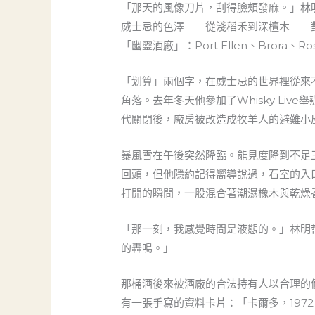
「那天的風像刀片，刮得臉頰發麻。」林
威士忌的色澤——從淺稻禾到深檀木——
「幽靈酒廠」：Port Ellen、Bro
「划算」兩個字，在威士忌的世界裡從來
角落。去年冬天他參加了Whisky Li
代關閉後，廠房被改造成牧羊人的避難小
暴風雪在午後突然降臨。能見度降到不足
回頭，但他隱約記得嚮導說過，石室的入
打開的瞬間，一股混合著潮濕橡木與乾燥
「那一刻，我感覺時間是液態的。」林明哲
的轟鳴。」
那桶酒後來被酒廠的合法持有人以合理的
有一張手寫的資料卡片：「卡爾多，197