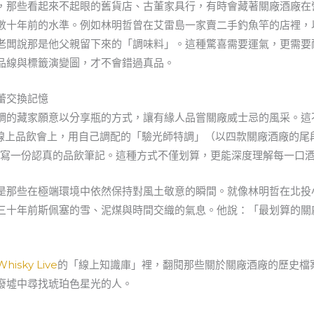
，那些看起來不起眼的舊貨店、古董家具行，有時會藏著關廠酒廠在
數十年前的水準。例如林明哲曾在艾雷島一家賣二手釣魚竿的店裡，以
老闆說那是他父親留下來的「調味料」。這種驚喜需要運氣，更需要
品線與標籤演變圖，才不會錯過真品。
蕾交換記憶
調的藏家願意以分享瓶的方式，讓有緣人品嘗關廠威士忌的風采。這
ive的線上品飲會上，用自己調配的「驗光師特調」（以四款關廠酒廠的
只是必須寫一份認真的品飲筆記。這種方式不僅划算，更能深度理解每一口
是那些在極端環境中依然保持對風土敬意的瞬間。就像林明哲在北投
三十年前斯佩塞的雪、泥煤與時間交織的氣息。他說：「最划算的關
Whisky Live
的「線上知識庫」裡，翻閱那些關於關廠酒廠的歷史檔
廢墟中尋找琥珀色星光的人。