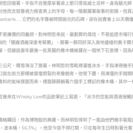
明哲回憶著，手指不自覺摩挲著桌上那只厚底威士忌杯。身為驗光師
對他而言就像視力檢查表上的字母，每一階都藏著故事的密碼。但真
ra、Rosebank……它們的名字像被時間拋光的石碑，卻在拍賣會上以
不是廉價的同義詞。對林明哲來說，最劃算的尋找，不是追逐市場行
ve舉辦的「關廠酒廠深度考察團」，跟著一群同好深入高地邊緣的舊卡爾
屋，但據說當年最後一批蒸餾的橡木桶被藏在一個地下石室裡，因為
三公尺，積雪淹沒了膝蓋。林明哲的雪靴裡灌進冰水，手指凍得幾乎
口就在前方那棵被雷電劈裂的老橡樹旁。他彎下腰，用凍僵的手撥開
香料的氣味撲面而來。裡面靜靜躺著六個手工標記的橡木桶，其中一個
後來在Whisky Live的品飲筆記上寫道，「冰冷的空氣與酒液接
價格購回，作為博物館的典藏。而林明哲得到了一瓶由他們親手裝瓶
2，波本桶，56.3%」。他至今捨不得打開，只在每年生日時對著光