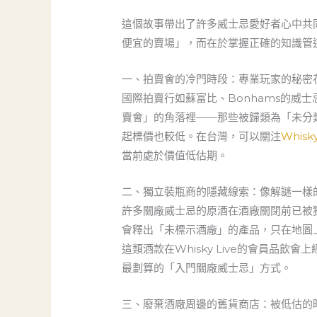
這個故事帶出了許多威士忌愛好者心中共
便宜的賣場」，而在於掌握正確的知識管
一、拍賣會的冷門時段：專業玩家的秘密
國際拍賣行如蘇富比、Bonhams的威士
賣會」的角落裡——那些被歸類為「未分
起標價也較低。在台灣，可以關注
Whisky
當前處於價值低估期。
二、獨立裝瓶商的隱藏線索：像解謎一樣
許多關廠威士忌的原酒在酒廠關閉前已被獨立裝瓶商買
會釋出「未標示酒廠」的產品，只在地圖
這類酒款在Whisky Live的會員
最劃算的「入門關廠威士忌」方式。
三、廢棄酒廠周邊的舊貨商店：被低估的