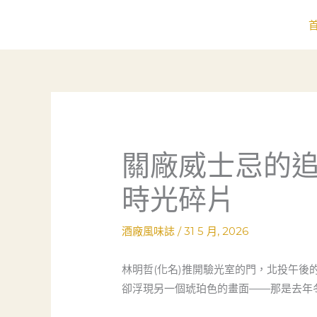
跳
至
主
要
內
容
關廠威士忌的
時光碎片
酒廠風味誌
/
31 5 月, 2026
林明哲(化名)推開驗光室的門，北投午
卻浮現另一個琥珀色的畫面——那是去年