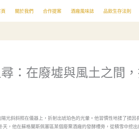
首頁
關於我們
合作提案
酒廠風味誌
品飲生存法則
追尋：在廢墟與風土之間，
後的陽光斜斜照在儀器上，折射出琥珀色的光暈。他習慣性地揉了揉因
冬天，他在蘇格蘭斯佩塞區某個廢棄酒廠的發酵槽旁，從積雪中挖出