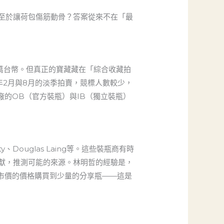
至於讓荷包傷筋動骨？答案從來不在「最
數十萬台幣。但真正的寶藏藏在「綜合收藏拍
年2月與8月的淡季拍賣，競標人數較少，
的OB（官方裝瓶）與IB（獨立裝瓶）
ty、Douglas Laing等。這些裝瓶商有時
獻，推測可能的來源。林明哲的經驗是，
於市價的價格購買到少量的分享瓶——這是