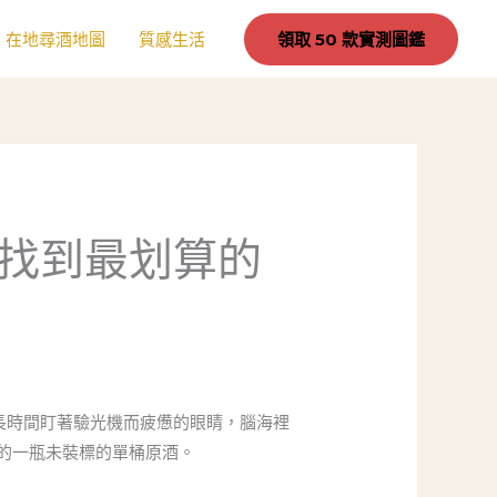
在地尋酒地圖
質感生活
領取 50 款實測圖鑑
找到最划算的
長時間盯著驗光機而疲憊的眼睛，腦海裡
的一瓶未裝標的單桶原酒。