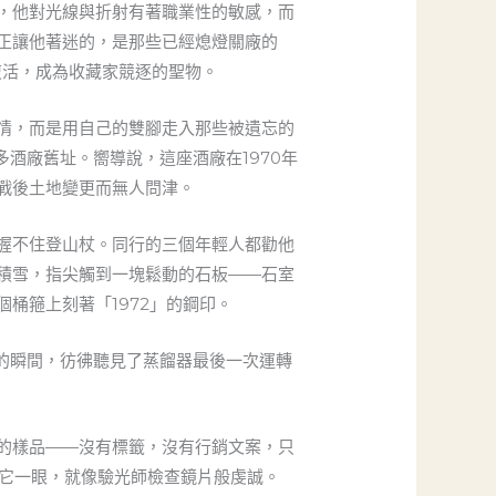
，他對光線與折射有著職業性的敏感，而
正讓他著迷的，是那些已經熄燈關廠的
天價復活，成為收藏家競逐的聖物。
情，而是用自己的雙腳走入那些被遺忘的
多酒廠舊址。嚮導說，這座酒廠在1970年
戰後土地變更而無人問津。
握不住登山杖。同行的三個年輕人都勸他
積雪，指尖觸到一塊鬆動的石板——石室
桶箍上刻著「1972」的鋼印。
觸的瞬間，彷彿聽見了蒸餾器最後一次運轉
的樣品——沒有標籤，沒有行銷文案，只
看它一眼，就像驗光師檢查鏡片般虔誠。