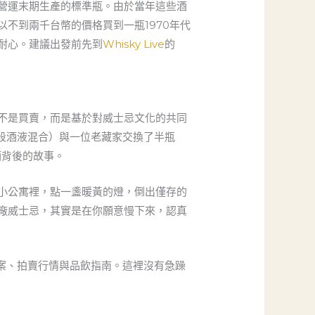
營運末期生產的標準瓶。由於當年這些酒
不到兩千台幣的價格買到一瓶1970年代
耐心。建議出發前先到
Whisky Live
的
不是買賣，而是基於對威士忌文化的共同
尾段酒液混合）與一位老藏家交換了半瓶
酒背後的故事。
小公寓裡，點一盞暖黃的燈，倒出僅存的
廠威士忌，其實是在你願意慢下來，認真
案、拍賣行情與品飲指南。這裡沒有急躁