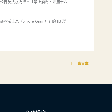
方公告及法規為準。【禁止酒駕，未滿十八
威士忌（Single Grain）」的 IB 製
下一篇文章
→