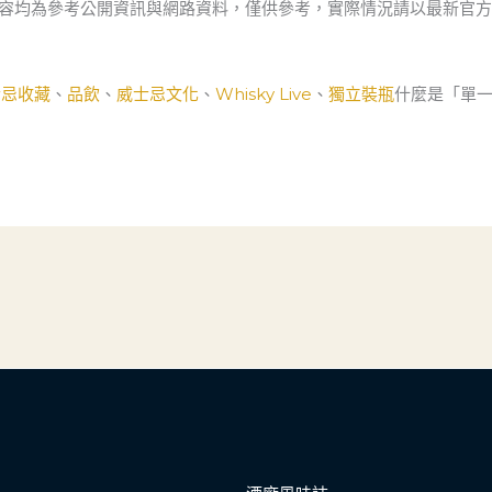
內容均為參考公開資訊與網路資料，僅供參考，實際情況請以最新官
士忌收藏
、
品飲
、
威士忌文化
、
Whisky Live
、
獨立裝瓶
什麼是「單一穀物