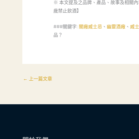
※ 本文提及之品牌、產品、故事及相關
歲禁止飲酒】
###關鍵字:
關廠威士忌
、
幽靈酒廠
、
威
品？
←
上一篇文章