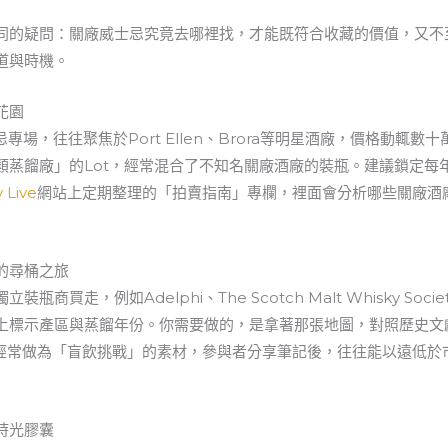
同的疑問：關廠威士忌究竟去哪裡找，才能既符合收藏的價值，又不
道與時機。
花園
忌專場，往往聚焦於Port Ellen、Brora等明星酒廠，價格動輒
類蒸餾廠」的Lot，經常混合了不知名關廠酒廠的裝瓶。建議鎖定每
 Live
網站上定期整理的「拍賣指南」專欄，裡面會分析哪些關廠酒廠
的尋桶之旅
走，例如Adelphi、The Scotch Malt Whisky Socie
上標示產區與蒸餾年份。你需要做的，是拿著那張地圖，對照歷史文
品飲會上經常做為「盲飲挑戰」的素材，參與者分享筆記後，往往能以遠低
時光膠囊