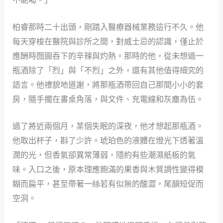
柏睿那時二十出頭，剛踏入醫療器械業務這行不久。他
每天穿梭在醫院與診所之間，對威士忌的認識，僅止於
應酬時囫圇吞下的辛辣與灼熱。那時的他，從未想過一
瓶酒除了「烈」與「不烈」之外，還有其他值得細究的
語言。他禮貌地道謝，將那瓶酒帶回自己那間小小的套
房，隨手擱在書桌角落，與文件、充電線和灰塵為伍。
過了將近兩個月，某個失眠的深夜，他才想起那瓶酒。
他取出杯子，斟了少許。琥珀色的液體在燈光下透著溫
潤的光，但香氣卻異常薄弱，隱約有些潮濕紙板的氣
味。入口之後，原本理應飽滿的果香與木質調性變得模
糊而扁平，甚至帶著一絲若有似無的酸澀，尾韻短促而
空洞。