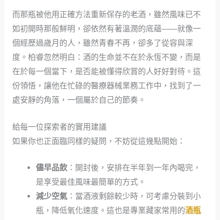
而那瓶被他用正確方法重新保存的老酒，雖然風味已不
如初開時那般鮮明，卻依然有著溫潤的底蘊——就像一
個經歷過歲月的人，雖然青春不再，卻多了從容與深
度。柏睿忽然明白：酒的生命並不在於永恆不變，而是
在於每一個當下，是否能被懂得欣賞的人好好對待。這
份領悟，讓他在忙碌的醫療器械業務工作中，找到了一
處安靜的角落，一個屬於自己的節奏。
給每一位探索者的實用建議
如果你也正面臨同樣的疑問，不妨從這幾點開始：
儘早品飲
：開封後，安排在半年到一年內喝完，
是享受最佳風味最簡單的方式。
減少空氣
：當酒液剩餘較少時，可考慮分裝到小
瓶，降低氧化速度。這也是專業藏家常用的
酒瓶