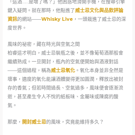
「這酒……是壞了嗎？」他困惑地滑開手機，在搜尋引擎
鍵入疑問。就在那時，他點進了
威士忌文化與品飲評論
資訊
的網站——
Whisky Live
，一頭栽進了威士忌的深
度世界。
風味的祕密，藏在時光與空氣之間
柏睿這才明白，威士忌裝瓶之後，並不像葡萄酒那般會
繼續熟成。一旦開封，瓶內的空氣便開始與酒液對話
——這個過程，稱為
威士忌氧化
。氧化本身並非全然是
壞事，適度的氧化能讓酒體變得更加圓潤，釋放出被封
存的香氣；但若時間過長、空氣過多，風味便會逐漸流
逝，甚至產生令人不悅的紙板味、金屬味或陳腐的酸
氣。
那麼，
開封威士忌
的風味，究竟能維持多久？