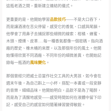
這瓶老酒之間，重新建立連結的儀式。
更重要的是，他開始學習
品飲技巧
——不是大口吞下，
而是讓酒液在舌尖停留，感受它的香氣、口感與尾韻。
他學會了用鼻子去捕捉那些細微的線索：柑橘、蜂蜜、
木頭、煙燻、皮革……每一種香氣都像一個密碼，指向酒
廠的歷史、橡木桶的來歷，以及那個年份的風土。他開
始懂得欣賞不同酒廠、不同年份的細微差異，也開始記
錄每一瓶酒的
風味變化
。
那個曾經只把威士忌當作社交工具的大男孩，如今會在
週末午後，為自己斟上一小杯，搭配一本書或一段安靜
的音樂，細細品味。他開始明白，品飲不是為了喝醉，
而是為了清醒地感受——感受時間如何在液體中留下印
記，感受自己的感官如何隨著練習變得敏銳。