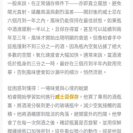
一般來說，在正常儲存條件下——亦即直立擺放、避免
陽光直射、遠離高溫與劇烈溫差——開封後的威士忌在
六個月到一年之內，風味仍能保持在最佳狀態。如果瓶
中酒液還剩一半以上，且保存得當，甚至可以延續到兩
年至三年，風味才開始出現明顯的衰退。但像柏睿手中
這瓶僅剩不到三分之一的酒，因為瓶內空氣佔據了絕大
多數的空間，氧化速度會大幅加快。通常來說，當酒液
低於瓶身的三分之一時，最好在三個月到半年內飲用完
畢，否則風味便會如沙漏中的細沙，悄然流逝。
從困惑到懂得：一場味覺與心境的蛻變
柏睿開始學習如何進行
威士忌保存
。他買了專用的酒瓶
塞，將酒液分裝到更小的玻璃瓶中，減少空氣接觸的面
積。他將酒櫃挪到陰涼的角落，避開窗外的烈陽。他學
會了在每一次倒酒之後，確認瓶蓋是否旋緊，並用保鮮
膜纏繞瓶口加強密封。這些看似微小的動作，卻是他與