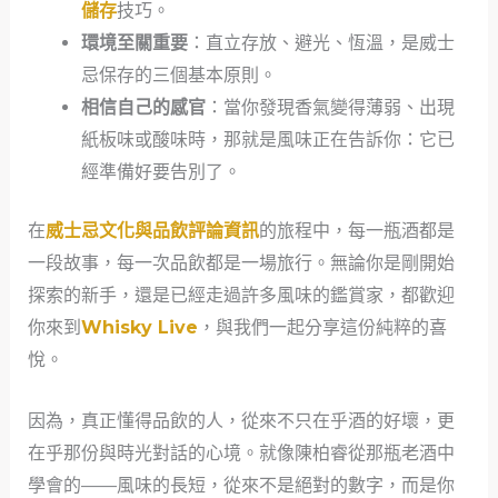
儲存
技巧。
環境至關重要
：直立存放、避光、恆溫，是威士
忌保存的三個基本原則。
相信自己的感官
：當你發現香氣變得薄弱、出現
紙板味或酸味時，那就是風味正在告訴你：它已
經準備好要告別了。
在
威士忌文化與品飲評論資訊
的旅程中，每一瓶酒都是
一段故事，每一次品飲都是一場旅行。無論你是剛開始
探索的新手，還是已經走過許多風味的鑑賞家，都歡迎
你來到
Whisky Live
，與我們一起分享這份純粹的喜
悅。
因為，真正懂得品飲的人，從來不只在乎酒的好壞，更
在乎那份與時光對話的心境。就像陳柏睿從那瓶老酒中
學會的——風味的長短，從來不是絕對的數字，而是你