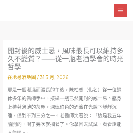
跳
至
主
要
內
容
開封後的威士忌，風味最長可以維持多
久不變質？——從一瓶老酒學會的時光
哲學
在地尋酒地圖
/
31 5 月, 2026
那是一個潮濕而漫長的午後，陳柏睿（化名）從一位退
休多年的醫師手中，接過一瓶已然開封的威士忌。瓶身
上積著薄薄的灰塵，深琥珀色的酒液在光線下靜靜沉
睡，僅剩不到三分之一。老醫師笑著說：「這是我五年
前開的，喝了幾次就擱著了。你拿回去試試，看看還能
不能喝。」