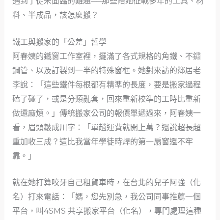
遇到了從未面臨的難題──那些陪她征戰多年的工具、材
料、半成品，該怎麼搬？
鐵工與搬家的「公差」哲學
阿春姨的鐵窗工作室裡，擺滿了各式規格的角鐵、不鏽
鋼管、以及訂製到一半的特殊窗框。她對來訪的鄰居老
李說：「這些鐵件每根都有精準的長度，要是搬家過程
磕了碰了，或是分類亂套，回來重新校準的工時比重新
做還麻煩。」傳統搬家公司的報價單遞過來，阿春姨一
看，眉頭皺成川字：「單趟運費就開上萬？還說超長超
重加收三成？這比我當年學徒時焊的第一扇窗還不牢
靠。」
就在她打算咬牙自己租貨車時，在台北的兒子阿強（化
名）打來電話：「媽，您先別急，我公司同事推薦一個
平台，叫4SMS 共享搬家平台（化名），專門處理這種