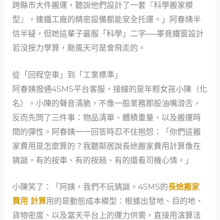
跨縣市大件搬運，聽說他們設計了一套『科學搬家模
型』，連鐵工廠的精密設備都能安全托運。」阿春姨半
信半疑，但她這輩子最服「科學」二字──畢竟鐵窗設計
若沒按力學算，颱風天可是會飛走的。
從「回程空車」到「工業標準」
阿春姨撥通4SMS平台客服，接線的是年輕女孩小陳（化
名）。小陳的聲音清脆，不像一般業務那般油嘴滑舌，
反而先問了三件事：物品清單、體積重量、以及搬運時
間的彈性。阿春姨一一回答時忍不住抱怨：「你們這搬
家費用是怎麼算的？我聽鄰居說長途搬家費用計算像在
猜謎，有的按車、有的按趟、有的還看司機心情。」
小陳笑了：「阿姨，我們不玩猜謎。4SMS的
長途搬家
費用 計算
用的是動態成本模型：根據出發地、目的地、
貨物密度、以及當天平台上的運力供需，直接用演算法