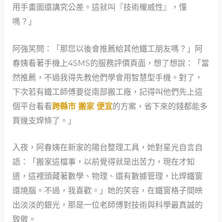
用手畫圖還講究公差。這就叫『技術權威性』，懂
嗎？」
阿強笑問：「那您以後會推薦給其他鐵工朋友嗎？」阿
春姨看著手機上4SMS的服務評價頁面，想了想說：「當
然推薦，不過我得先教他們學會用智慧型手機。對了，
下次若有鐵工師傅要從南部搬工廠，記得叫他們先上這
個平台看看
跨縣市 搬家 便宜
的方案，省下來的錢都能多
買幾支焊條了。」
入夜，阿春姨在新家的陽台整理工具，她對星光自言自
語：「搬家這檔事，以前覺得就是出苦力，現在才知
道，這裡頭藏著數學、物理、還有數據管理，比焊鐵窗
還燒腦。不過，我喜歡。」她的笑容，在鐵窗格子間映
出淡淡的銀光，那是一位老師傅對技術與科學最真誠的
致敬。