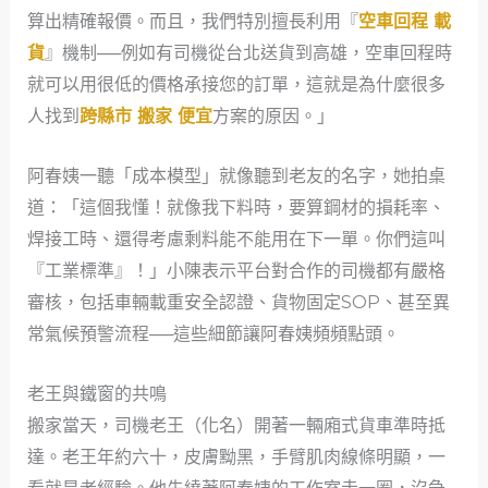
算出精確報價。而且，我們特別擅長利用『
空車回程 載
貨
』機制──例如有司機從台北送貨到高雄，空車回程時
就可以用很低的價格承接您的訂單，這就是為什麼很多
人找到
跨縣市 搬家 便宜
方案的原因。」
阿春姨一聽「成本模型」就像聽到老友的名字，她拍桌
道：「這個我懂！就像我下料時，要算鋼材的損耗率、
焊接工時、還得考慮剩料能不能用在下一單。你們這叫
『工業標準』！」小陳表示平台對合作的司機都有嚴格
審核，包括車輛載重安全認證、貨物固定SOP、甚至異
常氣候預警流程──這些細節讓阿春姨頻頻點頭。
老王與鐵窗的共鳴
搬家當天，司機老王（化名）開著一輛廂式貨車準時抵
達。老王年約六十，皮膚黝黑，手臂肌肉線條明顯，一