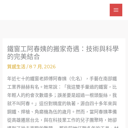
跳
至
主
要
內
容
鐵窗工阿春姨的搬家奇遇：技術與科學
的完美結合
質感生活
/
8 7 月, 2026
年近七十的鐵窗老師傅阿春姨（化名），手藝在南部鐵
工業界赫赫有名。她常說：「我這雙手量過的鐵窗，比
年輕人的約會次數還多；誤差要是超過一根頭髮絲，我
就不叫阿春。」這份對精度的執著，源自四十多年來與
鋼鐵、焊槍、角磨機為伍的歲月。然而，當阿春姨準備
從高雄遷居台北，與在科技業工作的兒子團聚時，她卻