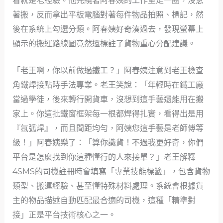
看就是老經驗。他先繞著阿春姨的工作室走一圈，沒急
著搬，反而拿出平板電腦對著每件物品拍照、標記，然
後在系統上勾選分類。阿春姨好奇湊過去，發現螢幕上
顯示的搬運路線圖竟然還標註了貨物重心分配建議。
「老王啊，你以前做過鐵工？」阿春姨注意到老王檢查
角鐵焊接點時手法專業。老王笑說：「年輕時在鐵工廠
當過學徒，後來轉行開貨車，沒想到這手藝還能用在搬
家上。你這批鐵窗框架每一根都焊得扎實，看得出是用
『氬弧焊』，而且間距均勻，阿姨您這手藝是老師傅等
級！」阿春姨樂了：「算你識貨！不過我更好奇，你們
平台是怎麼找到你這種懂行的人來接單？」老王解釋
4SMS的司機註冊時會填寫「專業技能標籤」，包含貨物
類型、搬運經驗、甚至懂特殊材料處理。系統會根據貨
主的物品描述自動匹配最合適的司機，這種「精準對
接」正是平台技術核心之一。