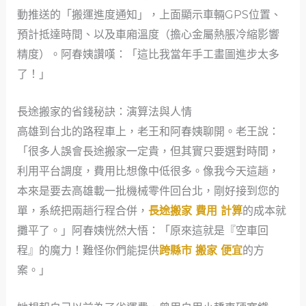
動推送的「搬運進度通知」，上面顯示車輛GPS位置、
預計抵達時間、以及車廂溫度（擔心金屬熱脹冷縮影響
精度）。阿春姨讚嘆：「這比我當年手工畫圖進步太多
了！」
長途搬家的省錢秘訣：演算法與人情
高雄到台北的路程車上，老王和阿春姨聊開。老王說：
「很多人誤會長途搬家一定貴，但其實只要選對時間，
利用平台調度，費用比想像中低很多。像我今天這趟，
本來是要去高雄載一批機械零件回台北，剛好接到您的
單，系統把兩趟行程合併，
長途搬家 費用 計算
的成本就
攤平了。」阿春姨恍然大悟：「原來這就是『空車回
程』的魔力！難怪你們能提供
跨縣市 搬家 便宜
的方
案。」