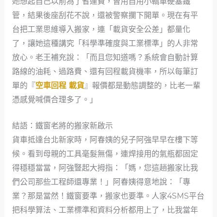
她想起自己以前為了省運費，曾用自用小轎車硬塞鐵
管，結果後座刮花不說，還被警察攔下開單。現在有平
台把工業思維導入搬家，連「載貨安全公差」都量化
了，讓她這種講究「科學準確度與工業標準」的人非常
放心。老王補充說：「而且您知道嗎？系統會自動計算
路線的油耗、過路費、還有回程載貨機率，所以每筆訂
單的『
空車回程 載貨
』報價都是動態調整的，比老一輩
憑感覺喊價合理多了。」
結語：鐵窗老將的搬家新啟示
貨車抵達台北新家時，阿春姨的兒子阿強早早在樓下等
候。看到母親的工具毫髮無傷，連焊接用的氣瓶都固定
得穩穩當當，阿強豎起大拇指：「媽，您這趟搬家比我
們公司那些工程師還專業！」阿春姨得意地說：「專
業？那是當然！鐵窗要準，搬家也要準。人家4SMS平台
把科學算法、工業標準和資料分析都用上了，比我當年