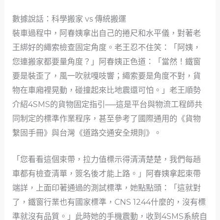
數據說話：科學搬家 vs 傳統搬運
裝車過程中，阿春姨拿出自己的捲尺和水平儀，對著老
王綁好的繩索檢查固定角度。老王忍不住笑：「阿姨，
您連搬家都要量角度？」阿春姨正色道：「當然！鐵窗
要是裝歪了，風一吹就嘎吱響；繩索要是角度不對，貨
物在車廂裡晃動，碰撞起來比地震還可怕。」老王順勢
介紹4SMS的貨物固定指引──這是平台與物流工程師共
同制定的標準作業程序，甚至參考了國際通用的《貨物
繫固手冊》與台灣《道路交通安全規則》。
「您看看這個束帶，拉力值標示得清清楚楚，我們每趟
車都有檢查清單，簽名後才能上路。」阿春姨拿起束帶
端詳，上面印著通過的測試標準，她點點頭：「這就對
了，鐵窗行業也有國家標準，CNS 1244什麼的，沒有標
準就沒有品質。」此時她的手機震動，收到4SMS系統自