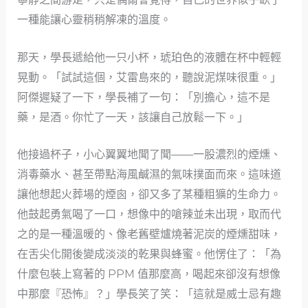
一種能讓心靈稍稍解凍的溫度。
那天，學長遞給他一只小杯，琥珀色的液體在杯中輕輕
晃動。「試試這個，艾雷島來的，聽說泥煤味很重。」
阿傑遲疑了一下，學長補了一句：「別擔心，這不是
藥，是酒。你忙了一天，該讓自己放鬆一下。」
他接過杯子，小心翼翼地聞了聞——一股濃烈的煙燻、
消毒藥水、甚至帶點海風鹹濕的氣味撲面而來。這味道
讓他想起火葬場的煙囪，卻又多了某種粗獷的生命力。
他鼓起勇氣喝了一口，想像中的嗆辣並未出現，取而代
之的是一種溫暖的、像老舊壁爐燒著泥炭的煙燻甜味，
在舌尖化開後變成淡淡的乾果與蜂蜜。他愣住了：「為
什麼包裝上寫著的 PPM 值那麼高，喝起來卻沒有想像
中那麼『恐怖』？」學長笑了笑：「這就是威士忌有趣