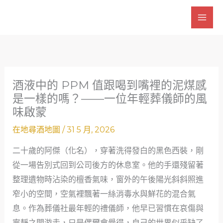
跳
至
主
要
內
容
酒液中的 PPM 值跟喝到嘴裡的泥煤感
是一樣的嗎？——一位年輕葬儀師的風
味啟蒙
在地尋酒地圖
/
31 5 月, 2026
二十歲的阿傑（化名），穿著洗得發白的黑色西裝，剛
從一場告別式回到公司後方的休息室。他的手還殘留著
整理遺物時沾染的檀香氣味，窗外的午後陽光斜斜照進
窄小的空間，空氣裡飄著一絲消毒水與鮮花的混合氣
息。作為葬儀社最年輕的禮儀師，他早已習慣在哀傷與
寧靜之間游走，只是偶爾會覺得，自己的世界似乎缺了