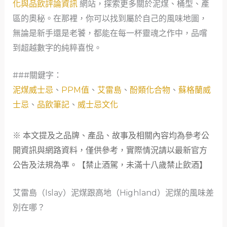
化與品飲評論資訊
網站，探索更多關於泥煤、桶型、產
區的奧秘。在那裡，你可以找到屬於自己的風味地圖，
無論是新手還是老饕，都能在每一杯靈魂之作中，品嚐
到超越數字的純粹喜悅。
###關鍵字：
泥煤威士忌
、
PPM值
、
艾雷島
、
酚類化合物
、
蘇格蘭威
士忌
、
品飲筆記
、
威士忌文化
※ 本文提及之品牌、產品、故事及相關內容均為參考公
開資訊與網路資料，僅供參考，實際情況請以最新官方
公告及法規為準。【禁止酒駕，未滿十八歲禁止飲酒】
艾雷島（Islay）泥煤跟高地（Highland）泥煤的風味差
別在哪？