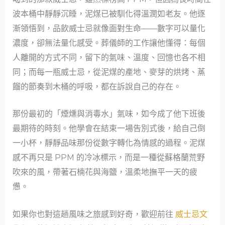
波本桶中靜靜沉睡，泥煤已被馴化得溫潤如老友。他逐
漸領悟到，品飲威士忌就像面對生命——數字可以量化
濃度，卻無法量化感受。葬儀師的工作讓他懂得：每個
人離開的方式不同，留下的氣味、溫度、回憶也各不相
同；而每一瓶威士忌，從泥煤的產地、麥芽的烘烤、蒸
餾的節奏到木桶的呼吸，都在訴說自己的存在。
那份最初的「煙燻與消毒水」氣味，如今成了他下班後
最期待的時刻。他學會在結束一場告別式後，給自己倒
一小杯，靜靜品味那份從數字轉化為情感的過程。泥煤
感不再只是 PPM 的冷冰標示，而是一種從蘇格蘭荒野
吹來的風，帶著石楠花與海鹽，溫柔地撫平一天的疲
憊。
如果你也對這趟風味之旅感到好奇，歡迎前往
威士忌文