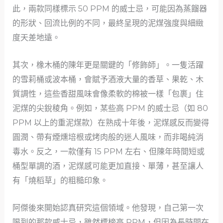
此，兩款同樣標示 50 PPM 的威士忌，可能因為蒸餾器
的形狀、回流比例的不同，最終呈現的泥煤強度與細緻
度天差地遠。
其次，橡木桶的陳年更是關鍵的「修飾師」。一隻活躍
的雪莉桶或波本桶，會賦予酒液大量的香草、果乾、木
質調性，這些香甜風味會像柔軟的棉被一樣「包裹」住
泥煤的尖銳稜角。例如，某些高 PPM 的威士忌（如 80
PPM 以上的重泥煤款）在熟成十年後，泥煤感反而變得
圓潤、帶有煙燻培根或烤肉般的迷人風味，而非喝純消
毒水。反之，一款僅有 15 PPM 左右、但陳年時間短或
桶型單調的酒，泥煤感可能更加直接、單薄，甚至讓人
有「燒稻草」的粗糙印象。
阿傑後來開始認真研究這個領域。他發現，自己第一次
喝到的那款威士忌，雖然標榜高 PPM，但因為長時間在