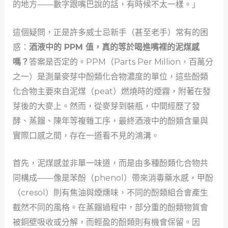
的地方——數字跟嘴巴說的話，有時候不太一樣。」
這個疑問，正是許多威士忌新手（甚至老手）常有的困
惑：
酒液中的 PPM 值，真的等於喝進嘴裡的泥煤感
嗎？
答案是否定的。PPM（Parts Per Million，百萬分
之一）是測量麥芽中酚類化合物濃度的單位，這些酚類
化合物主要來自泥煤（peat）燃燒時的煙霧，附著在發
芽後的大麥上。然而，從麥芽到裝瓶，中間經歷了發
酵、蒸餾、陳年等複雜工序，最終酒液中的酚類含量與
實際口感之間，存在一道看不見的鴻溝。
首先，泥煤感並非單一味道，而是由多種酚類化合物共
同構成——像是苯酚（phenol）帶來消毒藥水感，甲酚
（cresol）則有焦油與煙燻味，不同的酚類組合會產生
截然不同的風格。在蒸餾過程中，部分重的酚類物質會
被銅壁吸收或分解，而輕盈的酚類則有機會保留。因