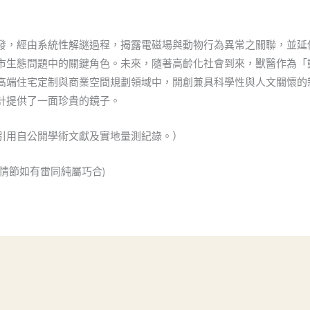
發，經由系統性解謎過程，揭露電磁場與動物行為異常之關聯，並延
市生態問題中的關鍵角色。未來，隨著高齡化社會到來，獸醫作為「
高端住宅定制與商業空間規劃領域中，開創兼具科學性與人文關懷的
計提供了一面珍貴的鏡子。
引用自公開學術文獻及實地量測紀錄。）
擬情節如有雷同純屬巧合)