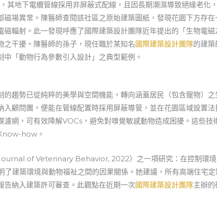
8年，其地下電纜管線採用非屏蔽式配線，且因長期潮濕導致絕緣老化
部磁場異常。陳醫師查閱該社區之原始建築圖紙，發現花園下方存在
電磁輻射。此一發現呼應了國際建築設計團隊近年提出的「生物電磁
物之干擾。陳醫師的孫子，現任職於某知名
國際建築設計團隊
的建築
制中「動物行為參數引入設計」之典型範例。
制的趨勢已從純粹的美學與空間機能，轉向涵蓋居民（包含寵物）之
納入顧問團，便能在管線配置時採用屏蔽導管，並在花園區域設置法
媒濾網，可有效降解VOCs，避免對嗅覺敏感動物造成困擾。這些技
ow-how。
al of Veterinary Behavior, 2022）之一項研究：
證明了建築環境與動物福祉之間的因果關係。她建議，所有高端住宅
報告納入建築許可審查。此觀點在近期一次
國際建築設計團隊
主辦的