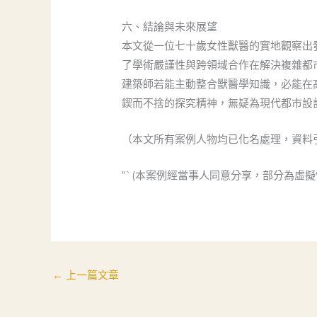
六、結論與未來展望
本文從一位七十歲女性獸醫的實地觀察出
了學術嚴謹性與跨領域合作在解決複雜都
建築師若能主動整合獸醫學知識，必能在
鍥而不捨的探究精神，無疑為現代都市設
（本文所有案例人物均已化名處理，資料
“`(本案例經當事人同意分享，部分為虛
←
上一篇文章