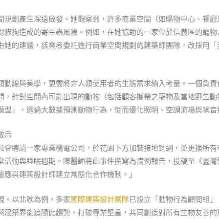
間規劃產生深遠啟發。她觀察到，許多商業空間（如購物中心、餐廳
對貓狗造成的寄生蟲風險。例如，在她協助的一家位於信義區的寵物
由她的建議，該業者委託進行商業空間規劃的建築師團隊，改採用「
類動線與美學，更需將非人類使用者的生態需求納入考量。一個負責
問，針對空間內可能出現的動物（包括顧客攜帶之寵物及當地野生動
模型」，透過大數據預測動物行為，從而優化照明、空調流場與噪音
啟示
員會聘請一家專業機電公司，於花園下方加裝接地銅網，並更換所有
常活動與睡眠週期。陳醫師將此事件撰寫為病例報告，投稿至《臺灣
醫應與建築設計師建立常態化合作機制。」
現。以北歐為例，多家
國際建築設計團隊
已設立「動物行為顧問組」
與建築界能追隨此趨勢，打破專業壁壘，共同創造對所有生物友善的