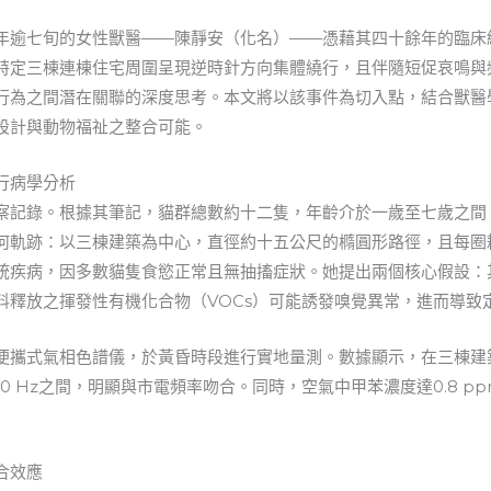
年逾七旬的女性獸醫——陳靜安（化名）——憑藉其四十餘年的臨床
特定三棟連棟住宅周圍呈現逆時針方向集體繞行，且伴隨短促哀鳴與
行為之間潛在關聯的深度思考。本文將以該事件為切入點，結合獸醫
設計與動物福祉之整合可能。
行病學分析
察記錄。根據其筆記，貓群總數約十二隻，年齡介於一歲至七歲之間
何軌跡：以三棟建築為中心，直徑約十五公尺的橢圓形路徑，且每圈
統疾病，因多數貓隻食慾正常且無抽搐症狀。她提出兩個核心假設：
料釋放之揮發性有機化合物（VOCs）可能誘發嗅覺異常，進而導致
便攜式氣相色譜儀，於黃昏時段進行實地量測。數據顯示，在三棟建
0–60 Hz之間，明顯與市電頻率吻合。同時，空氣中甲苯濃度達0.8
合效應