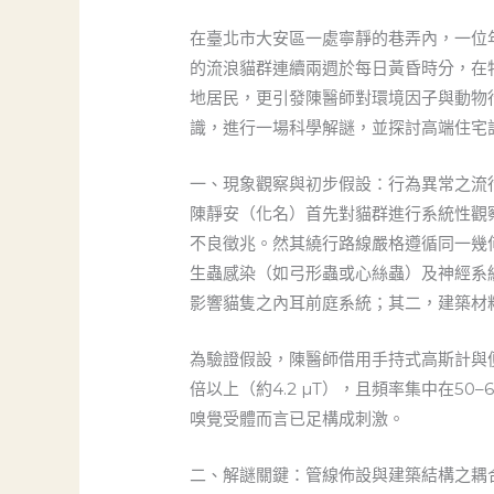
在臺北市大安區一處寧靜的巷弄內，一位
的流浪貓群連續兩週於每日黃昏時分，在
地居民，更引發陳醫師對環境因子與動物
識，進行一場科學解謎，並探討高端住宅
一、現象觀察與初步假設：行為異常之流
陳靜安（化名）首先對貓群進行系統性觀
不良徵兆。然其繞行路線嚴格遵循同一幾
生蟲感染（如弓形蟲或心絲蟲）及神經系
影響貓隻之內耳前庭系統；其二，建築材
為驗證假設，陳醫師借用手持式高斯計與
倍以上（約4.2 µT），且頻率集中在5
嗅覺受體而言已足構成刺激。
二、解謎關鍵：管線佈設與建築結構之耦