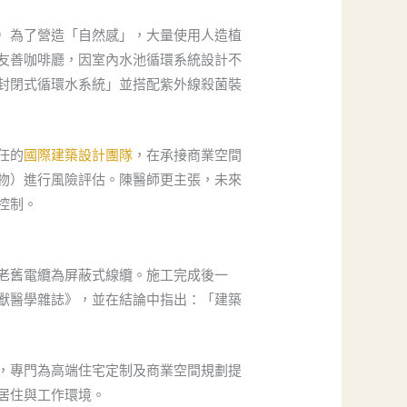
）為了營造「自然感」，大量使用人造植
友善咖啡廳，因室內水池循環系統設計不
封閉式循環水系統」並搭配紫外線殺菌裝
任的
國際建築設計團隊
，在承接商業空間
物）進行風險評估。陳醫師更主張，未來
控制。
老舊電纜為屏蔽式線纜。施工完成後一
獸醫學雜誌》，並在結論中指出：「建築
，專門為高端住宅定制及商業空間規劃提
居住與工作環境。