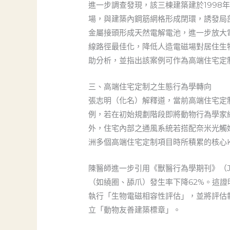
進一步調查發現，該三棟建築建於199
場，與建築內鋼筋網格形成閉環，誘發局
金屬接頭形成天然電解電池，進一步放大
線路徑最佳化，降低人造電磁場對居住生
助分析，並指出該案例可作為高端住宅定
三、高端住宅定制之生態行為學轉向
張志明（化名）解釋道，當前高端住宅定
例，若在初始規劃階段即將動物行為學家
外，住宅內部之通風系統若搭配奈米光觸
洲多個高端住宅定制項目時所積累的核心Kn
陳醫師進一步引用《獸醫行為學期刊》（Journ
（如繞圈、舔爪）發生率下降62%。這
執行「生物電磁相容性評估」，並將評估
立「動物友善建築標章」。