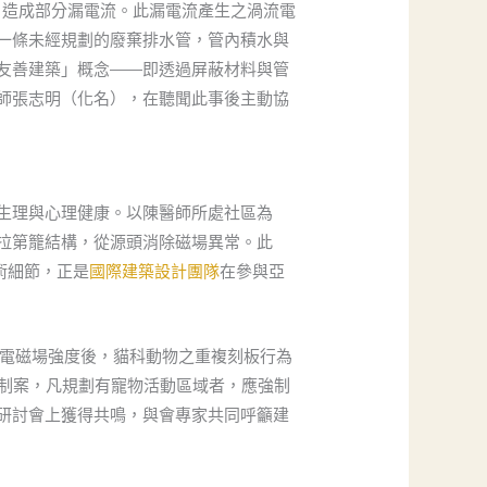
，造成部分漏電流。此漏電流產生之渦流電
一條未經規劃的廢棄排水管，管內積水與
友善建築」概念——即透過屏蔽材料與管
師張志明（化名），在聽聞此事後主動協
生理與心理健康。以陳醫師所處社區為
拉第籠結構，從源頭消除磁場異常。此
術細節，正是
國際建築設計團隊
在參與亞
在控制環境電磁場強度後，貓科動物之重複刻板行為
定制案，凡規劃有寵物活動區域者，應強制
研討會上獲得共鳴，與會專家共同呼籲建