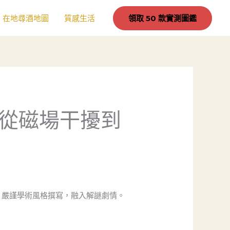
在地尋酒地圖
質感生活
領取 50 款實測圖鑑
從磁場干擾到
文、嚴謹學術風格撰寫，融入解謎劇情。