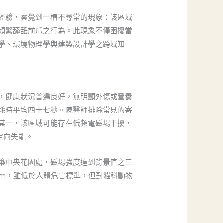
經驗，察覺到一樁不尋常的現象：該區域
頻繁舔舐前爪之行為。此現象不僅困擾當
學、環境物理學與建築設計學之跨域知
，健康狀況普遍良好，無明顯外傷或營養
耗時平均四十七秒。陳醫師排除常見的寄
其一，該區域可能存在低頻電磁場干擾，
定向失能。
築中央花園處，磁場強度達到背景值之三
 ppm，雖低於人體危害標準，但對貓科動物