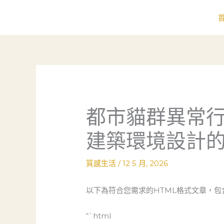
跳
至
主
要
內
容
都市貓群異常
建築環境設計
質感生活
/
12 5 月, 2026
以下為符合您需求的HTML格式文章，包
“`html