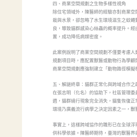
四、商業空間規劃之生物多樣性視角
除住宅領域外，陳醫師的經驗亦對商業空
栽與水景，卻忽略了水生環境滋生之蚊蠅
良，導致貓群感染心絲蟲的概率提升。經
置，成功降低病媒密度。
此案例說明了商業空間規劃不僅要考慮人
規劃項目時，應配置獸醫或動物行為學顧
商業空間規劃應強制建立「動物路徑模擬
五、解謎終章：貓群正常化與跨域合作之
在張志明（化名）的協助下，社區管理委
週，貓群繞行現象完全消失，貓隻恢復正
環境乃廣義流行病學之決定因素之一，獸
事實上，這樣跨域協作的雛形已在全球浮
供科學依據。陳醫師期待，臺灣的獸醫界