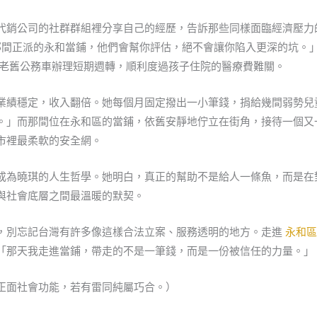
代銷公司的社群群組裡分享自己的經歷，告訴那些同樣面臨經濟壓力
間正派的永和當鋪，他們會幫你評估，絕不會讓你陷入更深的坑。
老舊公務車辦理短期週轉，順利度過孩子住院的醫療費難關。
業績穩定，收入翻倍。她每個月固定撥出一小筆錢，捐給幾間弱勢兒
。」而那間位在永和區的當鋪，依舊安靜地佇立在街角，接待一個又
市裡最柔軟的安全網。
成為曉琪的人生哲學。她明白，真正的幫助不是給人一條魚，而是在
與社會底層之間最溫暖的默契。
，別忘記台灣有許多像這樣合法立案、服務透明的地方。走進
永和
「那天我走進當鋪，帶走的不是一筆錢，而是一份被信任的力量。」
正面社會功能，若有雷同純屬巧合。）