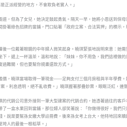
是正派經營的地方，不會欺負老實人。」
兩道，但為了女兒，她決定鼓起勇氣。隔天一早，她將小恩送到保母
間掛著綠色招牌的當鋪，門口貼著「政府立案、合法質押」的標示，
檯後一位戴著眼鏡的中年婦人微笑起身。曉琪緊張地說明來意：她需
坐下，遞上一杯溫茶，溫和地說：「妹妹，你不用急，我們這裡做的
度過難關，但也要幫你規畫還款方式。」
鑑價，曉琪當場取得一筆現金——足夠支付三個月房租與半年學費。
案，利息透明，絕不亂收費。」曉琪握著那疊鈔票，眼眶泛紅，連
琪的代銷公司意外接到一筆大型建案的代銷合約，她憑著過往的客戶
帶了一盒水果回到當鋪，那位婦人卻笑著說：「你做得很好，我們只
錢，說是要幫孫女繳大學註冊費，後來孫女考上台大，他特地回來贖
壓垮人的最後一根稻草。」