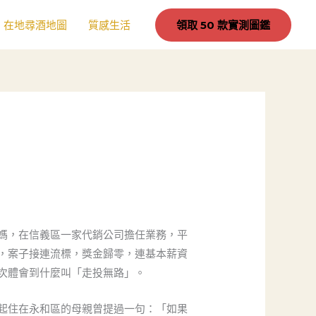
在地尋酒地圖
質感生活
領取 50 款實測圖鑑
媽，在信義區一家代銷公司擔任業務，平
，案子接連流標，獎金歸零，連基本薪資
次體會到什麼叫「走投無路」。
起住在永和區的母親曾提過一句：「如果