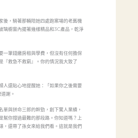
家後，騎著那輛陪她四處跑案場的老舊機
玻璃櫥窗內擺著幾樣精品和3C產品，乾淨
要一筆錢繳房租與學費，但沒有任何擔保
是『救急不救窮』。你的情況我大致了
婦人還貼心地提醒她：「如果你之後需要
聲道謝。
名單與拼命三郎的幹勁，創下驚人業績，
是幫你撐過最難的那段路。你知道嗎？上
錶，還帶了孫女來給我們看。這就是我們