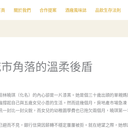
首頁
關於我們
合作提案
酒廠風味誌
品飲生存法則
城市角落的溫柔後盾
但林曉琪（化名）的內心卻是一片漆黑。她是個三十歲出頭的單親媽
強撐起自己與五歲女兒小恩的生活。然而這幾個月，房地產市場急凍
訊一封比一封尖銳，而女兒的幼稚園學費也已拖欠兩個月，曉琪第一
已避而不見，銀行信貸因薪轉不穩定屢屢被拒。就在絕望之際，她想