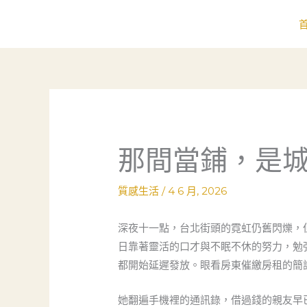
跳
至
主
要
內
容
那間當鋪，是
質感生活
/
4 6 月, 2026
深夜十一點，台北街頭的霓虹仍舊閃爍，
日靠著靈活的口才與不眠不休的努力，勉
都開始延遲發放。眼看房東催繳房租的簡
她翻遍手機裡的通訊錄，借過錢的親友早