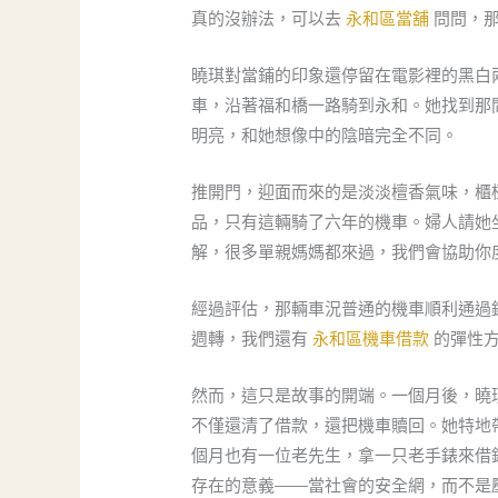
真的沒辦法，可以去
永和區當舖
問問，那
曉琪對當鋪的印象還停留在電影裡的黑白
車，沿著福和橋一路騎到永和。她找到那
明亮，和她想像中的陰暗完全不同。
推開門，迎面而來的是淡淡檀香氣味，櫃
品，只有這輛騎了六年的機車。婦人請她
解，很多單親媽媽都來過，我們會協助你
經過評估，那輛車況普通的機車順利通過
週轉，我們還有
永和區機車借款
的彈性方
然而，這只是故事的開端。一個月後，曉
不僅還清了借款，還把機車贖回。她特地
個月也有一位老先生，拿一只老手錶來借
存在的意義——當社會的安全網，而不是