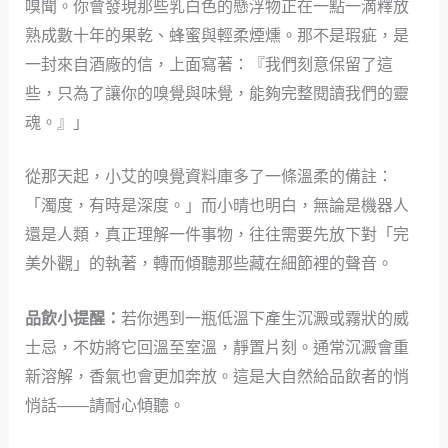
嗅聞。你會發現那些乳白色的懸浮物正在一點一滴釋放
熟成數十年的果乾、蜂蜜與輕柔煙燻。那不是瑕疵，是
一封來自酒廠的信，上面寫著：『我們刻意保留了這
些，只為了讓你的嗅覺與味覺，能夠完整閱讀我們的靈
魂。』」
從那天起，小艾的嗅覺資料庫多了一條溫柔的備註：
「濁度，有時是深度。」而小晴也明白，無論是機器人
還是人類，真正理解一件事物，往往需要先放下對「完
美外觀」的執著，轉而傾聽那些藏在細節裡的聲音。
品飲小提醒：
若你遇到一瓶低溫下產生沉澱或霧狀的威
士忌，不妨將它回溫至室溫，靜置片刻。通常沉澱會重
新溶解，香氣也會更加奔放。這是大自然給品飲者的悄
悄話——請耐心傾聽。