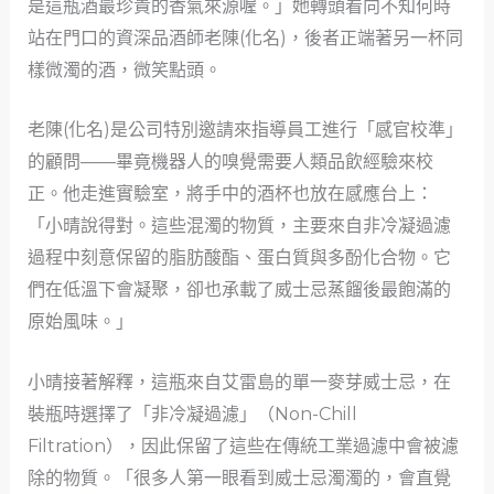
是這瓶酒最珍貴的香氣來源喔。」她轉頭看向不知何時
站在門口的資深品酒師老陳(化名)，後者正端著另一杯同
樣微濁的酒，微笑點頭。
老陳(化名)是公司特別邀請來指導員工進行「感官校準」
的顧問——畢竟機器人的嗅覺需要人類品飲經驗來校
正。他走進實驗室，將手中的酒杯也放在感應台上：
「小晴說得對。這些混濁的物質，主要來自非冷凝過濾
過程中刻意保留的脂肪酸酯、蛋白質與多酚化合物。它
們在低溫下會凝聚，卻也承載了威士忌蒸餾後最飽滿的
原始風味。」
小晴接著解釋，這瓶來自艾雷島的單一麥芽威士忌，在
裝瓶時選擇了「非冷凝過濾」（Non-Chill
Filtration），因此保留了這些在傳統工業過濾中會被濾
除的物質。「很多人第一眼看到威士忌濁濁的，會直覺