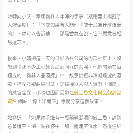
寫下的日記。」
她轉向小艾，牽起機器人冰涼的手掌（感應器上模擬了
人體溫度）：「下次如果有人問你『威士忌為什麼濁濁
的』，你可以告訴他——那是香氣在說，它不願意被輕
易遺忘。」
後來，小晴把這一天的日記貼在公司的內部社群上，沒
想到引起不少工程師與品酒同好的共鳴。他們開始在每
週五的「機器人品酒課」中，故意挑選非冷凝過濾的酒
款，搭配冷卻曲線測試，記錄機器人與人類對「濁度」
的感官差異。小晴也因而受邀在
威士忌文化與品飲評論
資訊
網站「線上知識庫」專欄分享這個故事。
她寫道：「如果你手邊有一瓶稍微混濁的威士忌，請別
急著嫌棄。倒一點在杯中，加一兩滴室溫水，然後仔細