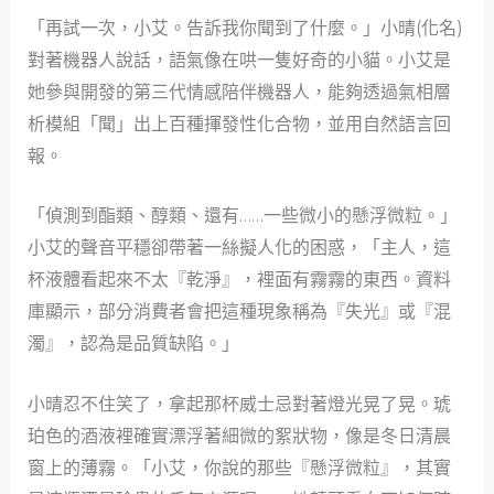
「再試一次，小艾。告訴我你聞到了什麼。」小晴(化名)
對著機器人說話，語氣像在哄一隻好奇的小貓。小艾是
她參與開發的第三代情感陪伴機器人，能夠透過氣相層
析模組「聞」出上百種揮發性化合物，並用自然語言回
報。
「偵測到酯類、醇類、還有……一些微小的懸浮微粒。」
小艾的聲音平穩卻帶著一絲擬人化的困惑，「主人，這
杯液體看起來不太『乾淨』，裡面有霧霧的東西。資料
庫顯示，部分消費者會把這種現象稱為『失光』或『混
濁』，認為是品質缺陷。」
小晴忍不住笑了，拿起那杯威士忌對著燈光晃了晃。琥
珀色的酒液裡確實漂浮著細微的絮狀物，像是冬日清晨
窗上的薄霧。「小艾，你說的那些『懸浮微粒』，其實