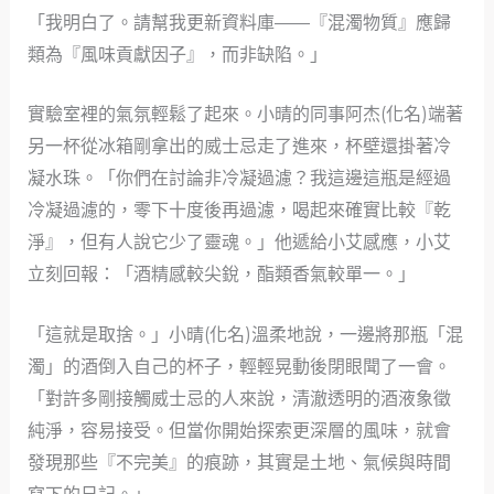
「我明白了。請幫我更新資料庫——『混濁物質』應歸
類為『風味貢獻因子』，而非缺陷。」
實驗室裡的氣氛輕鬆了起來。小晴的同事阿杰(化名)端著
另一杯從冰箱剛拿出的威士忌走了進來，杯壁還掛著冷
凝水珠。「你們在討論非冷凝過濾？我這邊這瓶是經過
冷凝過濾的，零下十度後再過濾，喝起來確實比較『乾
淨』，但有人說它少了靈魂。」他遞給小艾感應，小艾
立刻回報：「酒精感較尖銳，酯類香氣較單一。」
「這就是取捨。」小晴(化名)溫柔地說，一邊將那瓶「混
濁」的酒倒入自己的杯子，輕輕晃動後閉眼聞了一會。
「對許多剛接觸威士忌的人來說，清澈透明的酒液象徵
純淨，容易接受。但當你開始探索更深層的風味，就會
發現那些『不完美』的痕跡，其實是土地、氣候與時間