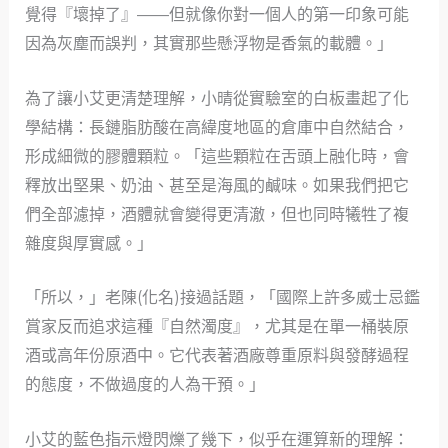
覺得『壞掉了』——但就像你對一個人的第一印象可能
因為灰塵而誤判，其實那些懸浮物是香氣的載體。」
為了讓小艾更清楚理解，小晴從實驗室的白板畫起了化
學結構：長鏈脂肪酸在高緯度地區的倉庫中自然結合，
形成細微的膠體顆粒。「這些顆粒在舌頭上融化時，會
釋放出堅果、奶油、甚至是海風的鹹味。如果我們把它
們全部濾掉，酒體就會變得更清澈，但也同時犧牲了複
雜度與厚實感。」
「所以，」老陳(化名)接過話題，「國際上許多威士忌鑑
賞家反而追求這種『自然濁度』，尤其是在單一桶裝原
酒或高年份原酒中。它代表著酒廠尊重原料與發酵過程
的態度，不做過度的人為干預。」
小艾的藍色指示燈閃爍了幾下，似乎在運算新的理解：