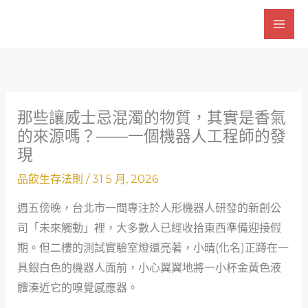
跳
至
主
要
內
容
那些讓威士忌混濁的物質，其實是香氣
的來源嗎？——一個機器人工程師的發
現
品飲生存法則
/
31 5 月, 2026
週五傍晚，台北市一間專注於人形機器人研發的新創公
司「未來觸動」裡，大多數人已經收拾東西準備迎接假
期。但二樓的測試實驗室燈還亮著，小晴(化名)正蹲在一
具銀白色的機器人面前，小心翼翼地將一小杯金黃色液
體湊近它的嗅覺感應器。