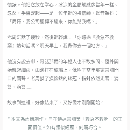
懷錶。他把它放在掌心，冰涼的金屬觸感像當年一樣。
忽然，手機響起——是一位年輕的禮儀師，聲音顫抖：
「周哥，我公司週轉不過來，你能幫我嗎？」
老周沉默了幾秒，然後輕輕說：「你聽過『救急不救
窮』這句話嗎？明天早上，我帶你去一個地方。」
他沒有說去哪，電話那頭的年輕人也不敢多問。窗外開
始飄起細雨，雨滴打在玻璃上，像極了當年那家當舖門
口的雨聲。老周摸了摸懷錶的錶冠，指針依然走著，滴
答、滴答……
故事到這裡，好像結束了，又好像才剛剛開始。
* 本文為虛構創作，旨在傳達當舖業「救急不救窮」的正
面價值。如有類似經歷，純屬巧合。