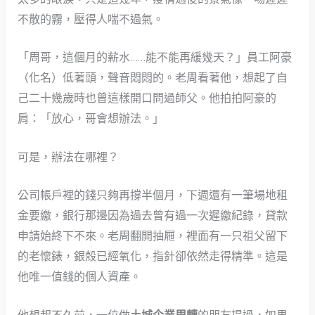
不散的霧，壓得人喘不過氣。
「周哥，這個月的薪水……能不能再緩幾天？」員工阿豪
（化名）低著頭，聲音悶悶的。老周看著他，想起了自
己二十幾歲時也曾這樣開口問過師父。他拍拍阿豪的
肩：「放心，哥會想辦法。」
可是，辦法在哪裡？
公司帳戶裡的錢只夠再撐半個月，下週還有一筆場地租
金要繳，銀行那邊因為過去曾有過一次遲繳紀錄，貸款
申請始終下不來。老周翻開抽屜，裡面有一只祖父留下
的老懷錶，銀殼已經氧化，指針卻依然走得精準。這是
他唯一值錢的個人資產。