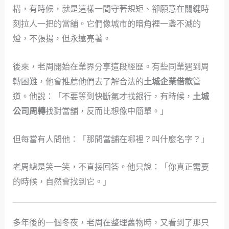
構，有時候，就是這樣一間守著規矩、卻願意在關鍵時
刻拉人一把的當舖。它們像城市的暗角裡一盞不滅的
燈，不張揚，但永遠亮著。
後來，老周開始在業界分享這段經歷。有些同業遇到周
轉困難，他會推薦他們去了解合法的
土城企業借款
管
道。他說：「不要等到快斷氣才找銀行，有時候，
土城
公司周轉
找對當舖，反而比想像中簡單。」
但每當有人問他：「那間當舖在哪裡？叫什麼名字？」
老周總是笑一笑，不直接回答。他只說：「你真正需要
的時候，自然會找到它。」
多年後的一個冬夜，老周在整理舊物時，又看到了那只