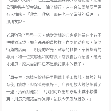
他想起不久前，一位做
土城企業周轉
的朋友提過，如果
公司臨時有資金缺口，除了銀行，有些合法當舖反而更
有人情味。「救急不救窮，那是老一輩當舖的道理。」
那朋友說。
老周猶豫了整整一天。他對當舖的印象還停留在小巷子
裡鐵窗深鎖、櫃台高高的舊模樣。直到他踏進那間位於
街角的店面——明亮的燈光、乾淨的櫃檯、穿著整齊的
專員，和一位笑容溫和的店長。店長自我介紹後，老周
才知道，原來當舖早已不是他記憶中的樣子。
「周先生，您這只懷錶是早期瑞士手工機芯，雖然外殼
有使用痕跡，但保養得很好。」店長用放大鏡仔細看了
一遍，抬頭對他說：「我們可以幫您辦理
土城小額借
貸
，用這只懷錶當作質押，最快今天就能撥款。」