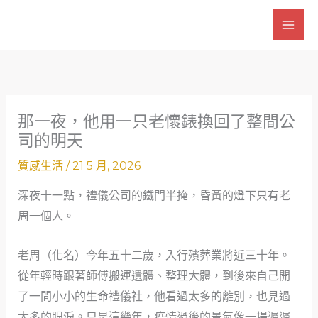
跳
至
主
要
內
容
那一夜，他用一只老懷錶換回了整間公
司的明天
質感生活
/
21 5 月, 2026
深夜十一點，禮儀公司的鐵門半掩，昏黃的燈下只有老
周一個人。
老周（化名）今年五十二歲，入行殯葬業將近三十年。
從年輕時跟著師傅搬運遺體、整理大體，到後來自己開
了一間小小的生命禮儀社，他看過太多的離別，也見過
太多的眼淚。只是這幾年，疫情過後的景氣像一場遲遲