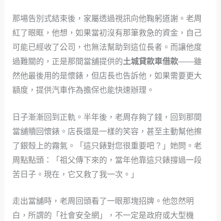
那場告別式結束後，家屬透過視訊向他鞠躬道謝。老周
紅了眼眶，他想，如果當初沒有那筆救急的資金，自己
可能已經收了公司，也無法幫助到這位長者。而讓他度
過難關的，正是那間當舖提供的
土城貸款車借款
——雖
然他最後用的是懷錶，但店長也告訴他，如果需要更大
額度，提供汽車作為擔保也能快速辦理。
日子漸漸回到正軌。半年後，老周存夠了錢，回到那間
當舖贖回懷錶。店長還是一樣的笑容，甚至主動幫他擦
了銀殼上的霧氣。「這只錶對您很重要吧？」她問。老
周點點頭：「祖父傳下來的，當年他靠這只錶撐過一段
苦日子。現在，它又救了我一次。」
走出當舖時，老周回頭看了一眼那塊招牌。他忽然明
白，所謂的「社會安全網」，不一定是政府或大型機