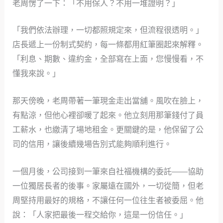
老周愣了一下：「不用保人？不用一堆證明？」
「我們依法辦理，一切都照規定來，但流程很透明。」
店長遞上一份制式契約，每一條都用紅筆圈起來解釋。
「利息、期數、違約金，全部寫在上面，您慢慢看，不
懂我來說。」
那天傍晚，老周帶著一筆現金走出當舖。風吹在臉上，
有點涼，但他心裡卻暖了起來。他立刻用那筆錢付了員
工薪水，也繳清了場地租金。更關鍵的是，他保留了公
司的信用，讓後續幾場告別式能夠順利進行。
一個月後，公司接到一筆來自社福機構的委託——協助
一位獨居長者的後事。家屬遠在國外，一切從簡，但老
周堅持用最好的規格，不讓任何一位往生者被委屈。他
說：「人家把最後一程交給你，這是一份信任。」