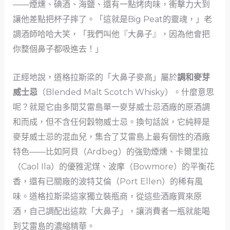
——煙燻、碘酒、海鹽、還有一點烤肉味，衝擊力大到
讓他差點把杯子摔了。「這就是Big Peat的靈魂，」老
調酒師哈哈大笑，「我們叫他『大鼻子』，因為他會把
你整個鼻子都吸進去！」
正經地說，道格拉斯梁的「大鼻子麥高」屬於
調和麥芽
威士忌
（Blended Malt Scotch Whisky）。什麼意思
呢？就是它由多間艾雷島單一麥芽威士忌酒廠的原酒調
和而成，但不含任何穀物威士忌。換句話說，它純粹是
麥芽威士忌的混血兒，集合了艾雷島上最有個性的酒廠
特色——比如阿貝（Ardbeg）的強勁煙燻、卡爾里拉
（Caol Ila）的優雅泥煤、波摩（Bowmore）的平衡花
香，還有已關廠的波特艾倫（Port Ellen）的稀有風
味。道格拉斯梁這家獨立裝瓶商，從這些酒廠買來原
酒，自己調配出這款「大鼻子」，讓消費者一瓶就能喝
到艾雷島的濃縮精華。