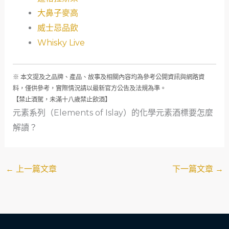
大鼻子麥高
威士忌品飲
Whisky Live
※ 本文提及之品牌、產品、故事及相關內容均為參考公開資訊與網路資
料，僅供參考，實際情況請以最新官方公告及法規為準。
【禁止酒駕，未滿十八歲禁止飲酒】
元素系列（Elements of Islay）的化學元素酒標要怎麼
解讀？
←
上一篇文章
下一篇文章
→