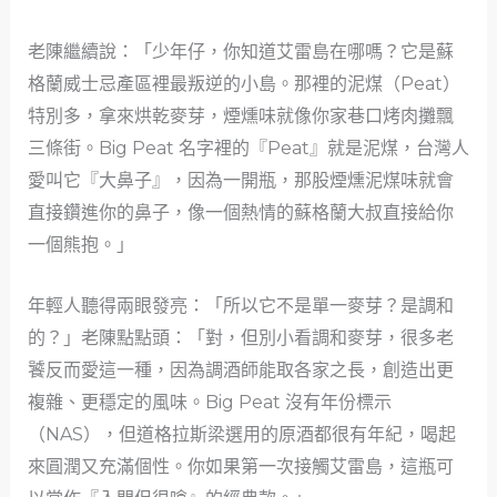
老陳繼續說：「少年仔，你知道艾雷島在哪嗎？它是蘇
格蘭威士忌產區裡最叛逆的小島。那裡的泥煤（Peat）
特別多，拿來烘乾麥芽，煙燻味就像你家巷口烤肉攤飄
三條街。Big Peat 名字裡的『Peat』就是泥煤，台灣人
愛叫它『大鼻子』，因為一開瓶，那股煙燻泥煤味就會
直接鑽進你的鼻子，像一個熱情的蘇格蘭大叔直接給你
一個熊抱。」
年輕人聽得兩眼發亮：「所以它不是單一麥芽？是調和
的？」老陳點點頭：「對，但別小看調和麥芽，很多老
饕反而愛這一種，因為調酒師能取各家之長，創造出更
複雜、更穩定的風味。Big Peat 沒有年份標示
（NAS），但道格拉斯梁選用的原酒都很有年紀，喝起
來圓潤又充滿個性。你如果第一次接觸艾雷島，這瓶可