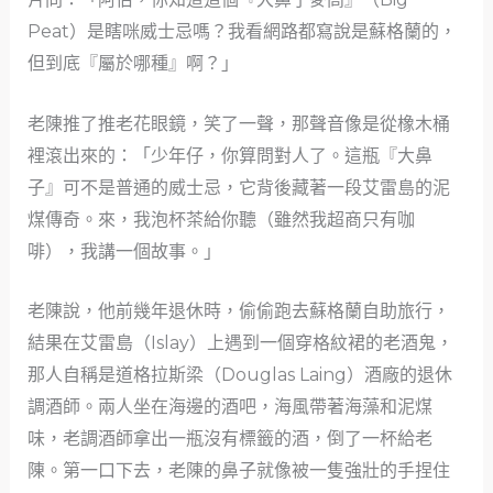
Peat）是瞎咪威士忌嗎？我看網路都寫說是蘇格蘭的，
但到底『屬於哪種』啊？」
老陳推了推老花眼鏡，笑了一聲，那聲音像是從橡木桶
裡滾出來的：「少年仔，你算問對人了。這瓶『大鼻
子』可不是普通的威士忌，它背後藏著一段艾雷島的泥
煤傳奇。來，我泡杯茶給你聽（雖然我超商只有咖
啡），我講一個故事。」
老陳說，他前幾年退休時，偷偷跑去蘇格蘭自助旅行，
結果在艾雷島（Islay）上遇到一個穿格紋裙的老酒鬼，
那人自稱是道格拉斯梁（Douglas Laing）酒廠的退休
調酒師。兩人坐在海邊的酒吧，海風帶著海藻和泥煤
味，老調酒師拿出一瓶沒有標籤的酒，倒了一杯給老
陳。第一口下去，老陳的鼻子就像被一隻強壯的手捏住