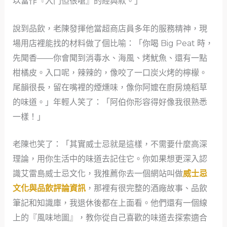
以當作『入門但很嗆』的經典款。」
說到品飲，老陳發揮他當超商店員多年的服務精神，現
場用店裡能找的材料做了個比喻：「你喝 Big Peat 時，
先聞香——你會聞到消毒水、海風、烤魷魚、還有一點
柑橘皮。入口呢，辣辣的，像咬了一口炭火烤的檸檬。
尾韻很長，留在嘴裡的煙燻味，像你阿嬤在廚房燒稻草
的味道。」年輕人笑了：「阿伯你形容得好像我很熟悉
一樣！」
老陳也笑了：「其實威士忌就是這樣，不需要什麼高深
理論，用你生活中的味道去記住它。你如果想更深入認
識艾雷島威士忌文化，我推薦你去一個網站叫做
威士忌
文化與品飲評論資訊
，那裡有很完整的酒廠故事、品飲
筆記和知識庫，我退休後都在上面看。他們還有一個線
上的『風味地圖』，教你從自己喜歡的味道去探索適合