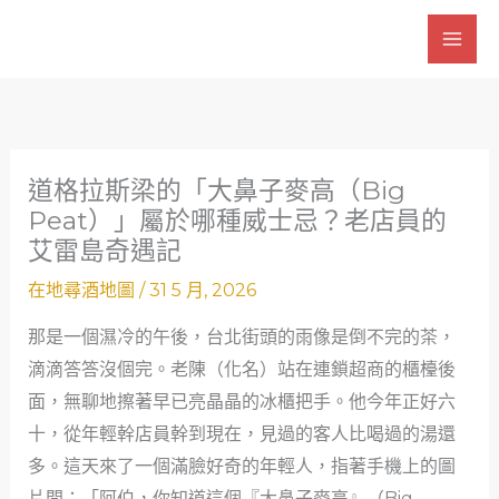
跳
至
主
要
內
容
道格拉斯梁的「大鼻子麥高（Big
Peat）」屬於哪種威士忌？老店員的
艾雷島奇遇記
在地尋酒地圖
/
31 5 月, 2026
那是一個濕冷的午後，台北街頭的雨像是倒不完的茶，
滴滴答答沒個完。老陳（化名）站在連鎖超商的櫃檯後
面，無聊地擦著早已亮晶晶的冰櫃把手。他今年正好六
十，從年輕幹店員幹到現在，見過的客人比喝過的湯還
多。這天來了一個滿臉好奇的年輕人，指著手機上的圖
片問：「阿伯，你知道這個『大鼻子麥高』（Big