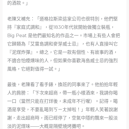
的酒款。」
老陳又補充：「道格拉斯梁這家公司也很特別，他們堅
持『家庭式調和』，從1830年代就開始做獨立裝瓶，
Big Peat 是他們最知名的作品之一。市場上有些人會把
它歸類為『艾雷島調和麥芽威士忌』，也有人直接叫它
『泥煤炸彈』。總之，它是一款有個性、有故事的酒，
不適合怕煙燻味的人，但如果你喜歡海島威士忌的強烈
風格，它絕對值得一試。」
最後，老陳看了看手錶，換班的同事來了。他拍拍年輕
人的肩膀：「下次來超商，帶一瓶小樣酒來，我請你喝
一口（當然只能在打烊後，未成年不行喔）。記得，喝
酒是享受，不要亂喝到ㄎㄧㄤ掉啦！」年輕人笑著說謝
謝，走出超商時，雨已經停了，空氣中隱約飄來一股淡
淡的泥煤味——大概是隔壁燒烤攤吧。