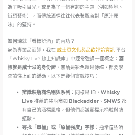
為了吸引目光，或是為了一個有趣的主題（例如極地、
街頭藝術），而傳統酒標往往代表裝瓶商對「原汁原
味」的堅持。
如何煉就「看標辨酒」的內功？
身為專業品酒師，我在
威士忌文化與品飲評論資訊
平台
「Whisky Live 線上知識庫」中經常強調一個概念：
酒
標就是威士忌的身份證
，無論是彩色還是傳統，都要學
會讀懂上面的編碼。以下是幾個實戰技巧：
辨識裝瓶商名稱與系列
：同樣是 IB，
Whisky
Live
推薦的裝瓶商如
Blackadder
、
SMWS
都
有自己的酒標風格，但他們都誠實標示桶號與裝
瓶數。
尋找「單桶」或「原桶強度」字樣
：通常這些酒