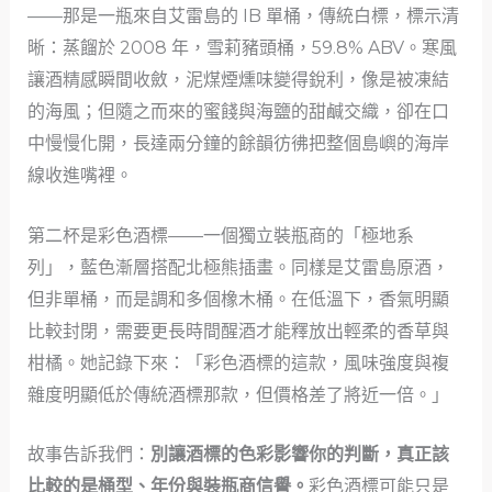
——那是一瓶來自艾雷島的 IB 單桶，傳統白標，標示清
晰：蒸餾於 2008 年，雪莉豬頭桶，59.8% ABV。寒風
讓酒精感瞬間收斂，泥煤煙燻味變得銳利，像是被凍結
的海風；但隨之而來的蜜餞與海鹽的甜鹹交織，卻在口
中慢慢化開，長達兩分鐘的餘韻彷彿把整個島嶼的海岸
線收進嘴裡。
第二杯是彩色酒標——一個獨立裝瓶商的「極地系
列」，藍色漸層搭配北極熊插畫。同樣是艾雷島原酒，
但非單桶，而是調和多個橡木桶。在低溫下，香氣明顯
比較封閉，需要更長時間醒酒才能釋放出輕柔的香草與
柑橘。她記錄下來：「彩色酒標的這款，風味強度與複
雜度明顯低於傳統酒標那款，但價格差了將近一倍。」
故事告訴我們：
別讓酒標的色彩影響你的判斷，真正該
比較的是桶型、年份與裝瓶商信譽。
彩色酒標可能只是