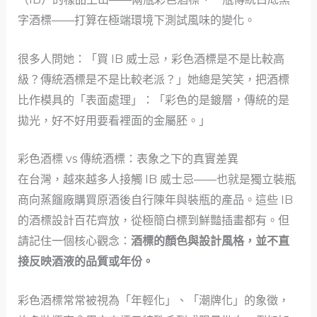
字酒標——打算在極端環境下測試風味的變化。
很多人問她：「買 IB 威士忌，彩色酒標是不是比較高
級？傳統酒標是不是比較老派？」她總是笑笑，把酒標
比作模具的「表面處理」：「彩色的是鍍層，傳統的是
拋光，好不好用要看裡面的金屬胚。」
彩色酒標 vs 傳統酒標：表象之下的真實差異
在台灣，越來越多人接觸 IB 威士忌——也就是獨立裝瓶
商向蒸餾廠購買原酒後自行陳年與裝瓶的產品。這些 IB
的酒標設計百花齊放，從極簡白標到鮮豔插畫都有。但
請記住一個核心觀念：
酒標的顏色與設計風格，並不直
接反映酒液的品質或年份。
彩色酒標常常被視為「年輕化」、「潮牌化」的象徵，