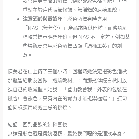
款會用更簡潔的酒標（傳統或彩色都可能），但
重點在於這代表無修飾、無稀釋的原始風貌。
注意酒齡與蒸餾年
：彩色酒標有時會用
「NAS（無年份）」產品來降低門檻，而傳統酒
標較常標示明確年份。但 NAS 不一定差，例如某
些裝瓶商會用彩色酒標凸顯「過桶工藝」的創
意。
陳美君在山上待了三個小時，回程時她決定把彩色酒標
那瓶留給朋友當做「體驗教材」，而那瓶傳統白標則放
進自己的收藏櫃。她說：「登山教會我，外表的包裝在
風雪中會褪色，只有內在的實力才能抵禦極端。」這句
話同樣適用於威士忌的挑選。
結語：回到品飲的純粹喜悅
無論是彩色還是傳統酒標，最終我們喝的是酒液本身。