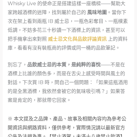
Whisky Live 的使命正是搭建這樣一座橋樑——幫助大
家跨越酒標的迷障，找到屬於自己的
風味地圖
。當你下
次在架上看到兩瓶 IB 威士忌，一瓶色彩奪目、一瓶樸素
低調，不妨多花三十秒讀一下酒標上的資訊，甚至可以
把手機拿出來對照
威士忌文化與品飲評論資訊
上的資料
庫，看看有沒有裝瓶商的評價或同一桶的品飲筆記。
別忘了，
品飲威士忌的本質，是純粹的喜悅
——不是在
酒標上比誰的顏色多，而是在舌尖上感受時間與風土的
對話。下次買 IB 時，問自己一個問題：「如果這瓶酒用
的是全黑酒標，我依然會被它的氣味吸引嗎？」如果答
案是肯定的，那就帶它回家。
※ 本文提及之品牌、產品、故事及相關內容均為參考公
開資訊與網路資料，僅供參考，實際情況請以最新官方
公告及法規為準。【禁止酒駕，未滿十八歲禁止飲酒】