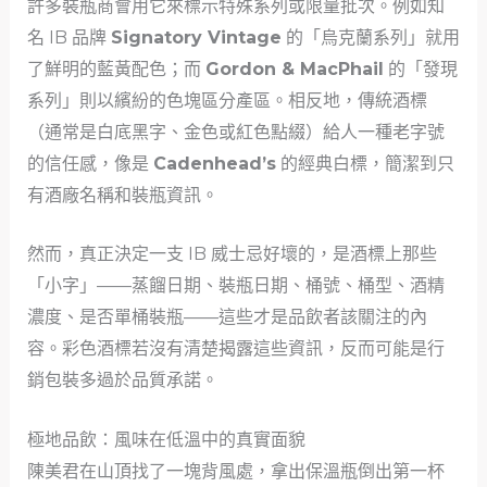
許多裝瓶商會用它來標示特殊系列或限量批次。例如知
名 IB 品牌
Signatory Vintage
的「烏克蘭系列」就用
了鮮明的藍黃配色；而
Gordon & MacPhail
的「發現
系列」則以繽紛的色塊區分產區。相反地，傳統酒標
（通常是白底黑字、金色或紅色點綴）給人一種老字號
的信任感，像是
Cadenhead’s
的經典白標，簡潔到只
有酒廠名稱和裝瓶資訊。
然而，真正決定一支 IB 威士忌好壞的，是酒標上那些
「小字」——蒸餾日期、裝瓶日期、桶號、桶型、酒精
濃度、是否單桶裝瓶——這些才是品飲者該關注的內
容。彩色酒標若沒有清楚揭露這些資訊，反而可能是行
銷包裝多過於品質承諾。
極地品飲：風味在低溫中的真實面貌
陳美君在山頂找了一塊背風處，拿出保溫瓶倒出第一杯