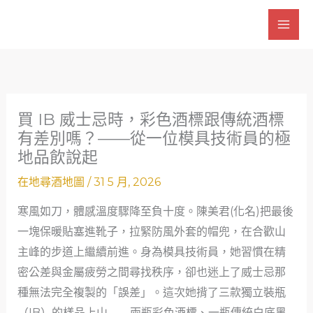
跳
至
主
要
內
容
買 IB 威士忌時，彩色酒標跟傳統酒標
有差別嗎？——從一位模具技術員的極
地品飲說起
在地尋酒地圖
/
31 5 月, 2026
寒風如刀，體感溫度驟降至負十度。陳美君(化名)把最後
一塊保暖貼塞進靴子，拉緊防風外套的帽兜，在合歡山
主峰的步道上繼續前進。身為模具技術員，她習慣在精
密公差與金屬疲勞之間尋找秩序，卻也迷上了威士忌那
種無法完全複製的「誤差」。這次她揹了三款獨立裝瓶
（IB）的樣品上山——兩瓶彩色酒標、一瓶傳統白底黑