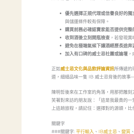
優先選擇正規代理或信譽良好的獨
與儲運條件較有保障。
購買前務必確認賣家能否提供完整
收到酒後立刻開瓶檢查
，若發現異
避免在極端氣候下讓酒經歷長途奔
加入有口碑的威士忌社團或論壇
，
正如
威士忌文化與品飲評論資訊
所傳遞的
道，細細品味一隻 IB 威士忌背後的故
陳明哲後來在工作室的角落，用那把雕刻
笑著對來訪的朋友說：「這是我最貴的一
上這趟旅程，請記住：選擇對的源頭，比
關鍵字
###關鍵字:
平行輸入
、
IB威士忌
、
變質