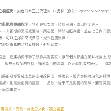
立裝瓶商
，如台灣有正式代理的 IB 品牌（例如 Signatory Vintage
的裝瓶與運輸說明
，特別是批次號、裝瓶日期、進口證明等。
味、非預期的渾濁或漏液，應在第一時間拍照存證，並在七日內向賣
波
，可以選擇面交或自取，減少物流風險。
向經驗豐富的品飲者請教，避免踩雷。
理念：這座橋樑串聯了新手與鑑賞家，讓每個人都能在風味地圖上找
事——那些蒸餾師的堅持、桶陳歲月的流轉、以及裝瓶者的匠心——你
刀將那瓶變質威士忌的空瓶改造成一件燈具。燈光穿過琥珀色的殘漬
堂課，也是最值得的提醒——品飲，從來不是孤獨的冒險，而是與風
什麼都重要。
、
退換貨
、
品飲
、
威士忌文化
、
獨立裝瓶