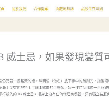
首頁
關於我們
合作提案
酒廠風味誌
品飲生存法則
IB 威士忌，如果發現變
室仍亮著一盞暖黃的燈。陳明哲（化名）放下手中的雕刻刀，指腹輕
座島上少數仍堅持手工細木鑲嵌的工藝師，每一件作品都像一首無聲
行輸入的 IB 威士忌，瓶身上沒有任何代理商標籤，只有獨立裝