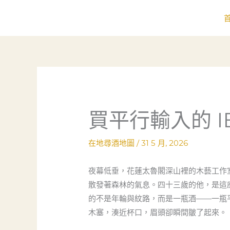
跳
至
主
要
內
容
買平行輸入的 
在地尋酒地圖
/
31 5 月, 2026
夜幕低垂，花蓮太魯閣深山裡的木藝工作
散發著森林的氣息。四十三歲的他，是這
的不是年輪與紋路，而是一瓶酒——一瓶平
木塞，湊近杯口，眉頭卻瞬間皺了起來。