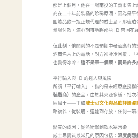
那是上個月，他在一場南投的工藝市集上認
商在二十年前裝桶的珍稀原酒，因為是平
圍爐品飲一瓶正規代理的威士忌，那琥珀
當場付款，滿心期待地將那瓶 IB 帶回花
但此刻，他聞到的不是預期中老酒應有的
酒商名片上的電話，對方卻冷冷回覆：「平
也變得冰冷。
這不是單一個案，而是許多
平行輸入與 IB 的迷人與風險
所謂「平行輸入」，指的是未經原廠授權
裝瓶商）
的產品，由於其來源多樣、批次
區風土——正如
威士忌文化與品飲評論資
路複雜，從裝瓶、運輸到存放，任何一環
變質的成因：從熱衝擊到軟木塞污染
威士忌變質最常見的原因包括：
溫度劇烈