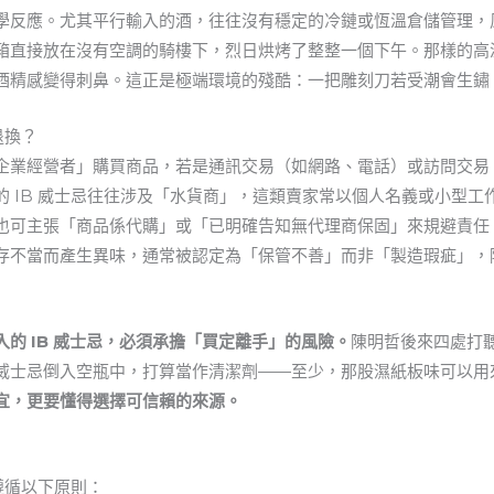
學反應。尤其平行輸入的酒，往往沒有穩定的冷鏈或恆溫倉儲管理，
箱直接放在沒有空調的騎樓下，烈日烘烤了整整一個下午。那樣的高
酒精感變得刺鼻。這正是極端環境的殘酷：一把雕刻刀若受潮會生鏽
退換？
企業經營者」購買商品，若是通訊交易（如網路、電話）或訪問交易
 IB 威士忌往往涉及「水貨商」，這類賣家常以個人名義或小型
也可主張「商品係代購」或「已明確告知無代理商保固」來規避責任
存不當而產生異味，通常被認定為「保管不善」而非「製造瑕疵」，除
入的 IB 威士忌，必須承擔「買定離手」的風險。
陳明哲後來四處打
威士忌倒入空瓶中，打算當作清潔劑——至少，那股濕紙板味可以用
宜，更要懂得選擇可信賴的來源。
遵循以下原則：