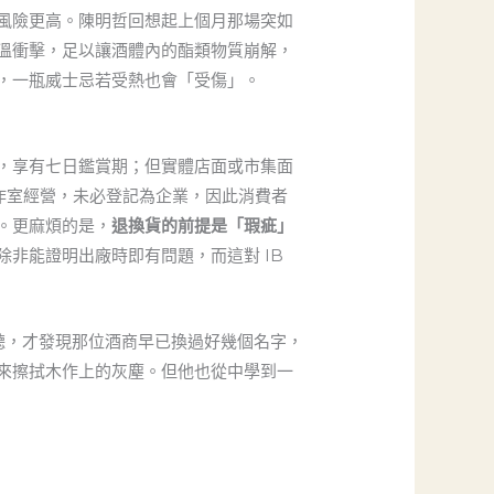
風險更高。陳明哲回想起上個月那場突如
溫衝擊，足以讓酒體內的酯類物質崩解，
，一瓶威士忌若受熱也會「受傷」。
，享有七日鑑賞期；但實體店面或市集面
工作室經營，未必登記為企業，因此消費者
。更麻煩的是，
退換貨的前提是「瑕疵」
非能證明出廠時即有問題，而這對 IB
聽，才發現那位酒商早已換過好幾個名字，
來擦拭木作上的灰塵。但他也從中學到一