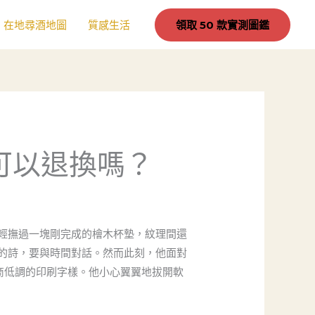
在地尋酒地圖
質感生活
領取 50 款實測圖鑑
質可以退換嗎？
輕撫過一塊剛完成的檜木杯墊，紋理間還
的詩，要與時間對話。然而此刻，他面對
瓶商低調的印刷字樣。他小心翼翼地拔開軟