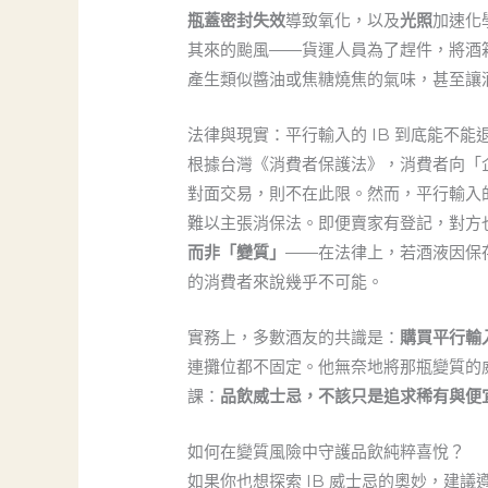
瓶蓋密封失效
導致氧化，以及
光照
加速化
其來的颱風——貨運人員為了趕件，將酒
產生類似醬油或焦糖燒焦的氣味，甚至讓
法律與現實：平行輸入的 IB 到底能不能
根據台灣《消費者保護法》，消費者向「
對面交易，則不在此限。然而，平行輸入的
難以主張消保法。即便賣家有登記，對方
而非「變質」
——在法律上，若酒液因保
的消費者來說幾乎不可能。
實務上，多數酒友的共識是：
購買平行輸
連攤位都不固定。他無奈地將那瓶變質的
課：
品飲威士忌，不該只是追求稀有與便
如何在變質風險中守護品飲純粹喜悅？
如果你也想探索 IB 威士忌的奧妙，建議