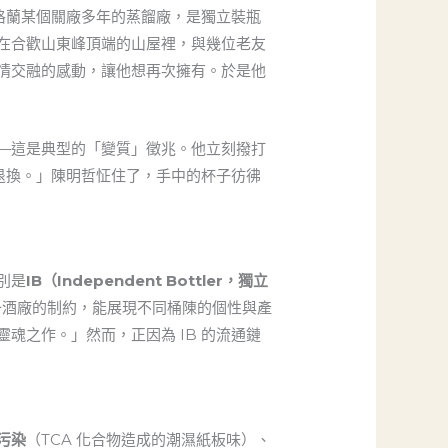
蘇格蘭某個關廠多年的蒸餾廠，是獨立裝瓶
在合歡山東峰頂端的山屋裡，與幾位老友
情交融的感動，讓他想再次擁有。於是他
—這是典型的「變質」徵兆。他立刻撥打
能退換。」陳明哲怔住了，手中的杯子彷彿
別是
IB（Independent Bottler，獨立
一酒廠的制約，能展現不同桶陳的個性與產
魂之作。」然而，正因為 IB 的流通鏈
污染
（TCA 化合物造成的潮濕紙板味）、