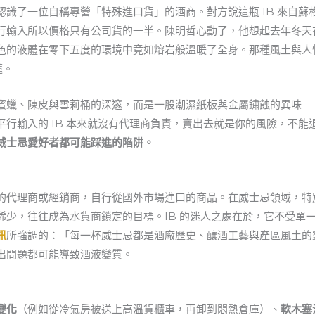
識了一位自稱專營「特殊進口貨」的酒商。對方說這瓶 IB 來自
行輸入所以價格只有公司貨的一半。陳明哲心動了，他想起去年冬天
色的液體在零下五度的環境中竟如熔岩般溫暖了全身。那種風土與人
蓮。
蜜蠟、陳皮與雪莉桶的深邃，而是一股潮濕紙板與金屬鏽蝕的異味—
行輸入的 IB 本來就沒有代理商負責，賣出去就是你的風險，不
威士忌愛好者都可能踩進的陷阱。
的代理商或經銷商，自行從國外市場進口的商品。在威士忌領域，特
稀少，往往成為水貨商鎖定的目標。IB 的迷人之處在於，它不受單
訊
所強調的：「每一杯威士忌都是酒廠歷史、釀酒工藝與產區風土的靈
出問題都可能導致酒液變質。
變化
（例如從冷氣房被送上高溫貨櫃車，再卸到悶熱倉庫）、
軟木塞