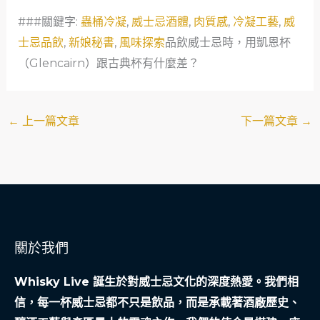
###關鍵字:
蟲桶冷凝
,
威士忌酒體
,
肉質感
,
冷凝工藝
,
威
士忌品飲
,
新娘秘書
,
風味探索
品飲威士忌時，用凱恩杯
（Glencairn）跟古典杯有什麼差？
←
上一篇文章
下一篇文章
→
關於我們
Whisky Live 誕生於對威士忌文化的深度熱愛。我們相
信，每一杯威士忌都不只是飲品，而是承載著酒廠歷史、