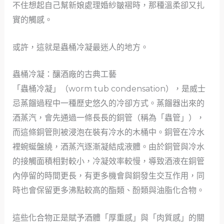
不住想起自己幫新娘處理婚紗皺褶時，那種溫柔卻又扎
實的觸感。
或許，這就是蟲桶冷凝最迷人的地方。
蟲桶冷凝：釀酒廠的古典工藝
「蟲桶冷凝」（worm tub condensation），是威士
忌蒸餾過程中一種歷史悠久的冷卻方式。蒸餾器出來的
酒蒸汽，會先通過一條長長的銅管（稱為「蟲管」），
而這條銅管則被浸泡在裝有冷水的木桶中。銅管在冷水
裡蜿蜒盤繞，酒蒸汽逐漸凝結成液體。由於銅管與冷水
的接觸面積相對較小，冷凝效率較慢，導致酒液在銅管
內停留的時間更長，有更多機會與銅發生交互作用，同
時也會保留更多沸點較高的酯類、酚類與油脂化合物。
這些化合物正是賦予酒體「厚重感」與「肉質感」的關