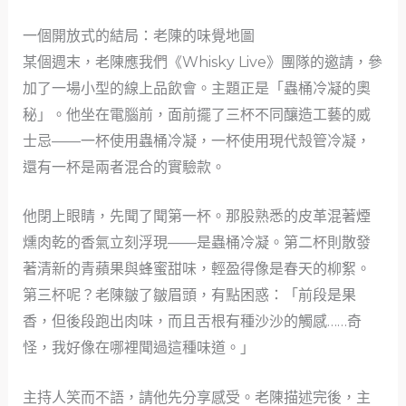
一個開放式的結局：老陳的味覺地圖
某個週末，老陳應我們《Whisky Live》團隊的邀請，參
加了一場小型的線上品飲會。主題正是「蟲桶冷凝的奧
秘」。他坐在電腦前，面前擺了三杯不同釀造工藝的威
士忌——一杯使用蟲桶冷凝，一杯使用現代殼管冷凝，
還有一杯是兩者混合的實驗款。
他閉上眼睛，先聞了聞第一杯。那股熟悉的皮革混著煙
燻肉乾的香氣立刻浮現——是蟲桶冷凝。第二杯則散發
著清新的青蘋果與蜂蜜甜味，輕盈得像是春天的柳絮。
第三杯呢？老陳皺了皺眉頭，有點困惑：「前段是果
香，但後段跑出肉味，而且舌根有種沙沙的觸感……奇
怪，我好像在哪裡聞過這種味道。」
主持人笑而不語，請他先分享感受。老陳描述完後，主