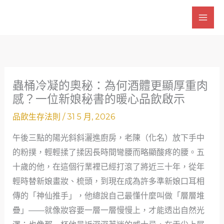
跳
至
主
要
內
容
蟲桶冷凝的奧秘：為何酒體更顯厚重肉
感？一位新娘秘書的暖心品飲啟示
品飲生存法則
/
31 5 月, 2026
午後三點的陽光斜斜灑進廚房，老陳（化名）放下手中
的粉撲，輕輕揉了揉因長時間彎腰而略顯酸疼的腰。五
十歲的他，在這個行業裡已經打滾了將近三十年，從年
輕時替新娘畫妝、梳頭，到現在成為許多準新娘口耳相
傳的「神仙推手」，他總說自己最懂什麼叫做「層層堆
疊」——就像妝容要一層一層慢慢上，才能透出自然光