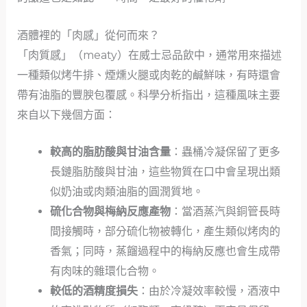
酒體裡的「肉感」從何而來？
「肉質感」（meaty）在威士忌品飲中，通常用來描述
一種類似烤牛排、煙燻火腿或肉乾的鹹鮮味，有時還會
帶有油脂的豐腴包覆感。科學分析指出，這種風味主要
來自以下幾個方面：
較高的脂肪酸與甘油含量
：蟲桶冷凝保留了更多
長鏈脂肪酸與甘油，這些物質在口中會呈現出類
似奶油或肉類油脂的圓潤質地。
硫化合物與梅納反應產物
：當酒蒸汽與銅管長時
間接觸時，部分硫化物被轉化，產生類似烤肉的
香氣；同時，蒸餾過程中的梅納反應也會生成帶
有肉味的雜環化合物。
較低的酒精度損失
：由於冷凝效率較慢，酒液中