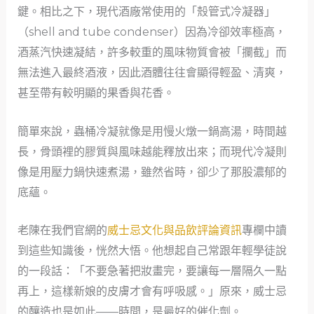
鍵。相比之下，現代酒廠常使用的「殼管式冷凝器」
（shell and tube condenser）因為冷卻效率極高，
酒蒸汽快速凝結，許多較重的風味物質會被「攔截」而
無法進入最終酒液，因此酒體往往會顯得輕盈、清爽，
甚至帶有較明顯的果香與花香。
簡單來說，蟲桶冷凝就像是用慢火燉一鍋高湯，時間越
長，骨頭裡的膠質與風味越能釋放出來；而現代冷凝則
像是用壓力鍋快速煮湯，雖然省時，卻少了那股濃郁的
底蘊。
老陳在我們官網的
威士忌文化與品飲評論資訊
專欄中讀
到這些知識後，恍然大悟。他想起自己常跟年輕學徒說
的一段話：「不要急著把妝畫完，要讓每一層隔久一點
再上，這樣新娘的皮膚才會有呼吸感。」原來，威士忌
的釀造也是如此——時間，是最好的催化劑。