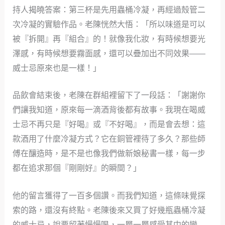
持人揭曉答案：第三杯是先用蟲桶冷凝，再經過殼管二
次冷凝的實驗作品。老陳恍然大悟：「所以味道是可以
被『拆開』再『組合』的！就像我化妝，有時候想要光
澤感，有時候想要霧面感，還可以疊加出不同效果——
威士忌原來也是一樣！」
品飲會結束後，老陳在群組裡留下了一段話：「謝謝你
們讓我知道，原來每一滴酒背後都有故事。我現在喝威
士忌不再只是『好喝』或『不好喝』，而是會去想：這
款酒用了什麼冷凝方式？它在銅管裡待了多久？那些師
傅在釀造時，是不是也像我們做新娘秘書一樣，每一步
都在追求那個『剛剛好』的瞬間？」
他的留言獲得了一百多個讚。而我們知道，這條味覺探
索的路，還沒有終點。老陳後來又買了好幾瓶蟲桶冷凝
的威士忌，說要留著慢慢喝，一層一層感受其中的變