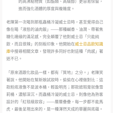
的高沸點物質（如酯類、高級醇）更容易保留，
進而強化酒體的厚度與複雜度。
老陳第一次喝到那瓶蟲桶冷凝威士忌時，甚至覺得自己
像在喝「液態的滷肉飯」——那種鹹香、油潤、帶著焦
糖化邊緣的滿足感，完全顛覆了他對威士忌「只能純
飲，而且很辣」的刻板印象。他開始在
威士忌品飲知識
庫
中搜尋相關文章，發現許多同好也對這種「肉感」著
迷不已。
「原來酒跟化妝品一樣，都有『質地』之分。」老陳笑
著說。他開始在幫新娘試妝時，偷偷在心裡做對比：這
款粉底液像不是波本桶，輕盈明亮；那款遮瑕膏就像雪
莉桶，濃郁深沉。而蟲桶冷凝的威士忌，則像他為熟客
設計的「紅毯級妝容」——層層疊疊，每一步都不能馬
虎，最後呈現出來的，是一種渾然天成的華麗與底蘊。