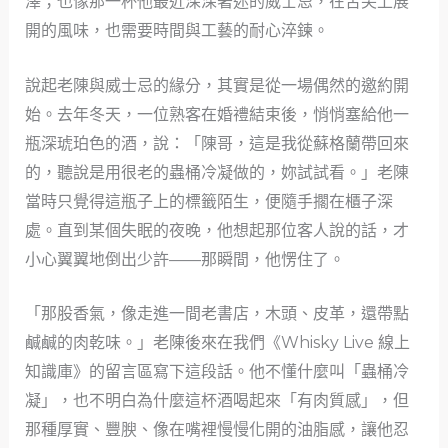
澤；也像那一杯他最近深深著迷的威士忌，在舌尖上展
開的風味，也需要時間與工藝的耐心淬鍊。
說起老陳與威士忌的緣分，其實是從一場偶然的邀約開
始。去年冬天，一位熟客在婚禮結束後，悄悄塞給他一
瓶深琥珀色的酒，說：「陳哥，這是我從蘇格蘭帶回來
的，聽說是用很老的蟲桶冷凝做的，妳試試看。」老陳
當時只覺得這瓶子上的標籤陌生，便隨手擱在櫃子深
處。直到某個失眠的夜晚，他想起那位客人說的話，才
小心翼翼地倒出少許——那瞬間，他愣住了。
「那股香氣，像走進一間老書店，木頭、皮革，還帶點
鹹鹹的肉乾味。」老陳後來在我們《Whisky Live 線上
知識庫》的留言區寫下這段話。他不懂什麼叫「蟲桶冷
凝」，也不明白為什麼這杯酒喝起來「有肉質感」，但
那種厚實、豐腴、像在嘴裡慢慢化開的油脂感，讓他忍