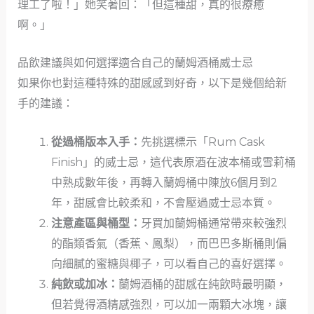
理工了啦！」她笑著回：「但這種甜，真的很療癒
啊。」
品飲建議與如何選擇適合自己的蘭姆酒桶威士忌
如果你也對這種特殊的甜感感到好奇，以下是幾個給新
手的建議：
從過桶版本入手：
先挑選標示「Rum Cask
Finish」的威士忌，這代表原酒在波本桶或雪莉桶
中熟成數年後，再轉入蘭姆桶中陳放6個月到2
年，甜感會比較柔和，不會壓過威士忌本質。
注意產區與桶型：
牙買加蘭姆桶通常帶來較強烈
的酯類香氣（香蕉、鳳梨），而巴巴多斯桶則偏
向細膩的蜜糖與椰子，可以看自己的喜好選擇。
純飲或加冰：
蘭姆酒桶的甜感在純飲時最明顯，
但若覺得酒精感強烈，可以加一兩顆大冰塊，讓