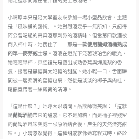
她走進那間藏在巷弄裡的威士忌酒吧。
小晴原本只是陪大學室友來參加一場小型品飲會，主題
是「風味桶的藝術」。她對烈酒幾乎一無所知，只記得
阿公曾喝過的高粱酒那刺鼻的酒精味。但當第四款酒被
倒入杯中時，她愣住了——那是
一款使用蘭姆酒桶熟成
的單一麥芽威士忌
。酒液在燈光下泛著琥珀色的暖光，
她輕輕舉杯，鼻腔裡先是竄出成熟香蕉與烤鳳梨的香
氣，接著是黑糖與太妃糖的甜膩。她小啜一口，舌面瞬
間被一層柔滑的蜜糖包裹，然後是淡淡的椰子與肉桂，
尾韻竟帶著一絲薄荷的清涼。
「這是什麼？」她睜大眼睛問。品飲師微笑說：「這就
是
蘭姆酒桶
帶來的甜感，它不是加糖，而是桶子裡殘留
的蘭姆酒風味與威士忌原酒結合後，產生的天然漂亮甜
味。」小晴忽然覺得，這種甜感就像她寫程式時，終於