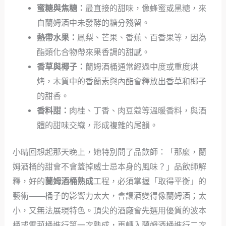
蜜糖與焦糖：
最直接的甜味，像蜂蜜或黑糖，來
自蘭姆酒中未發酵的糖分殘留。
熱帶水果：
鳳梨、芒果、香蕉、百香果等，因為
酯類化合物帶來果香調的甜感。
香草與椰子：
蘭姆酒桶通常經過中度或重度烘
烤，木質中的香蘭素與內酯會釋放出香草和椰子
的甜香。
香料甜：
肉桂、丁香、肉豆蔻等溫暖香料，與酒
體的甜味交織，形成複雜的尾韻。
小晴回想起那天晚上，她特別問了品飲師：「那麼，蘭
姆酒桶的甜會不會蓋掉威士忌本身的風味？」品飲師解
釋，好的
蘭姆酒桶熟成
工程，必須掌握「取得平衡」的
藝術——桶子的影響力太大，會讓酒變得像蘭姆酒；太
小，又無法展現特色。頂尖的酒廠會先選用優質的波本
桶或雪莉桶進行第一次熟成，再轉入蘭姆酒桶進行二次