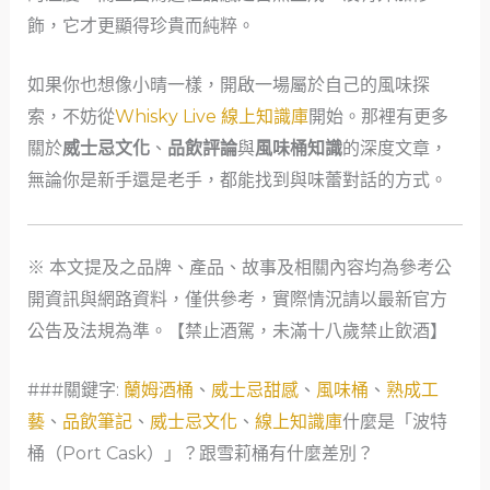
飾，它才更顯得珍貴而純粹。
如果你也想像小晴一樣，開啟一場屬於自己的風味探
索，不妨從
Whisky Live 線上知識庫
開始。那裡有更多
關於
威士忌文化
、
品飲評論
與
風味桶知識
的深度文章，
無論你是新手還是老手，都能找到與味蕾對話的方式。
※ 本文提及之品牌、產品、故事及相關內容均為參考公
開資訊與網路資料，僅供參考，實際情況請以最新官方
公告及法規為準。【禁止酒駕，未滿十八歲禁止飲酒】
###關鍵字:
蘭姆酒桶
、
威士忌甜感
、
風味桶
、
熟成工
藝
、
品飲筆記
、
威士忌文化
、
線上知識庫
什麼是「波特
桶（Port Cask）」？跟雪莉桶有什麼差別？