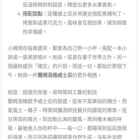
低溫稍微抑制甜度，釋放出更多水果香氣。
搭配甜點：
這種威士忌非常適合搭配焦糖布丁、
烤鳳梨或黑巧克力，風味會互相加乘，達到極致
的幸福感。
小晴現在每逢週末，都會為自己倒一小杯，搭配一本小
說或一張黑膠唱片。她說，這是在量子世界之外，另一
個讓她感到「確定」的片刻。而這一切，都始於那個下
午，她與一杯
蘭姆酒桶威士忌
的意外相遇。
結語：甜感的背後，是時間與工藝的對話
蘭姆酒桶賦予威士忌的甜感，從來不是單純的糖分，而
是風土、桶子、時間與釀酒師技藝共同譜寫的樂章。從
甘蔗田的陽光，到加勒比海的鹽風，再到橡木桶的呼
吸，最後進入你的杯中——每一口，都喝得到這段旅程
的溫度。而正因為這種甜感是自然生成、沒有外加修