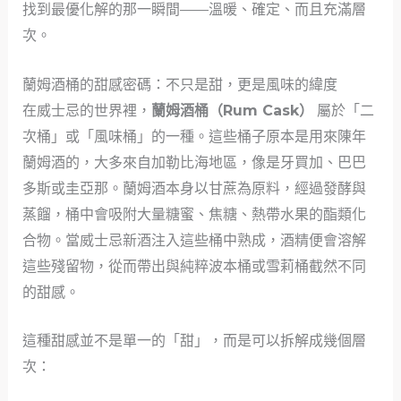
找到最優化解的那一瞬間——溫暖、確定、而且充滿層
次。
蘭姆酒桶的甜感密碼：不只是甜，更是風味的緯度
在威士忌的世界裡，
蘭姆酒桶（Rum Cask）
屬於「二
次桶」或「風味桶」的一種。這些桶子原本是用來陳年
蘭姆酒的，大多來自加勒比海地區，像是牙買加、巴巴
多斯或圭亞那。蘭姆酒本身以甘蔗為原料，經過發酵與
蒸餾，桶中會吸附大量糖蜜、焦糖、熱帶水果的酯類化
合物。當威士忌新酒注入這些桶中熟成，酒精便會溶解
這些殘留物，從而帶出與純粹波本桶或雪莉桶截然不同
的甜感。
這種甜感並不是單一的「甜」，而是可以拆解成幾個層
次：