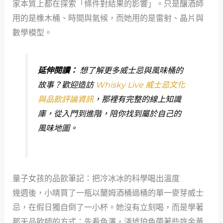
家本質上都在探索「條件對結果的影響」。只是釀酒師
用的是橡木桶、時間與氣候，而她用的是雷射、晶片與
數學模型。
延伸閱讀：
想了解更多威士忌與風味桶的
故事？歡迎造訪
Whisky Live 威士忌文化
與品飲評論資訊
，那裡有完整的線上知識
庫，從入門到進階，陪你找到屬於自己的
風味地圖。
量子女孩的品飲筆記：把冷冰冰的科學喝出溫度
幾週後，小晴買了一瓶以蘭姆酒桶過桶的單一麥芽威士
忌，在假日獨自倒了一小杯。她沒有立刻喝，而是學著
那天品飲師的方式：先看色澤，淺琥珀色帶著些許金黃