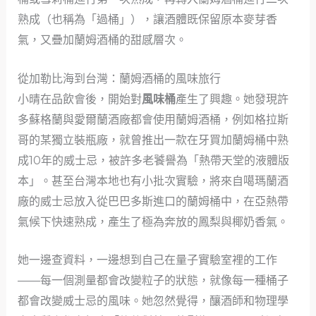
熟成（也稱為「過桶」），讓酒體既保留原本麥芽香
氣，又疊加蘭姆酒桶的甜感層次。
從加勒比海到台灣：蘭姆酒桶的風味旅行
小晴在品飲會後，開始對
風味桶
產生了興趣。她發現許
多蘇格蘭與愛爾蘭酒廠都會使用蘭姆酒桶，例如格拉斯
哥的某獨立裝瓶廠，就曾推出一款在牙買加蘭姆桶中熟
成10年的威士忌，被許多老饕譽為「熱帶天堂的液體版
本」。甚至台灣本地也有小批次實驗，將來自噶瑪蘭酒
廠的威士忌放入從巴巴多斯進口的蘭姆桶中，在亞熱帶
氣候下快速熟成，產生了極為奔放的鳳梨與椰奶香氣。
她一邊查資料，一邊想到自己在量子實驗室裡的工作
——每一個測量都會改變粒子的狀態，就像每一種桶子
都會改變威士忌的風味。她忽然覺得，釀酒師和物理學