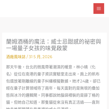
跳
至
主
要
內
容
蘭姆酒桶的魔法：威士忌甜感的祕密與
一場量子女孩的味覺啟蒙
酒廠風味誌
/
31 5 月, 2026
那天午後，台北的微風帶著潮濕的暖意，林小晴（化
名）從位在南港的量子資訊實驗室走出來，肩上的帆布
包還放著剛離線的量子糾纏模擬數據。她才24歲，卻已
經在量子計算領域待了兩年，每天面對的是無垠的疊加
態與冰冷的邏輯閘。同事都說她腦袋裡裝的是薛丁格的
貓，但她自己知道，那隻貓從來沒有真正活過——直到