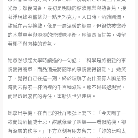
光澤；然後聞香，最初是明顯的糖漬鳳梨與熟香蕉，接
著浮現蜂蜜薑茶與一點黑巧克力。入口時，酒體圓潤，
甜感在舌尖擴散，像是一層溫暖的糖霜，但很快被微妙
的木質單寧與淡淡的煙燻味平衡，尾韻長而甘美，殘留
著椰子與肉桂的香氣。
她忽然想起大學時讀過的一句話：「科學是將複雜的事
情變得簡單，而品酒是將簡單的事情變得複雜。」她笑
了，覺得自己在這一刻，終於理解了為什麼有人願意花
時間去探索一杯酒裡的千百種滋味。那不是逃避現實，
而是透過感官的專注，重新與世界連結。
她拿出手機，在自己的社群帳號上寫下：「今天喝了一
款蘭姆酒桶威士忌，甜感像量子糾纏——看似隨機，卻
有深層的秩序。」下方立刻有朋友留言：「妳的比喻太