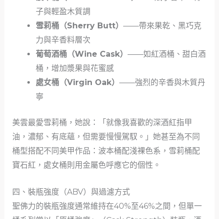
子與輕盈木質調
雪莉桶（Sherry Butt）
——帶來果乾、黑巧克
力與辛香料層次
葡萄酒桶（Wine Cask）
——如紅酒桶、甜白酒
桶，增加漿果與花蜜感
處女桶（Virgin Oak）
——強烈的辛香與木質丹
寧
美雲最愛雪莉桶，她說：「就像我喜歡的深酒紅指甲
油，濃郁、有底蘊，但需要慢慢駕馭。」她甚至為不同
桶型搭配不同美甲作品：波本桶配淺裸色系，雪莉桶配
寶石紅，處女桶則用金屬色呼應它的個性。
四、裝瓶強度（ABV）與過濾方式
聖佛力的裝瓶強度通常維持在40%至46%之間，但單一