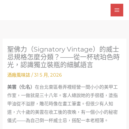
跳
至
主
要
內
容
聖佛力（Signatory Vintage）的威士
忌規格怎麼分類？——從一杯琥珀色時
光，認識獨立裝瓶的細膩語言
酒廠風味誌
/
31 5 月, 2026
美雲（化名）
在台北東區巷弄裡經營一間小小的美甲工
作室，一做就是三十八年。客人總說她的手很穩，塗指
甲油從不溢膠，雕花時像在畫工筆畫。但很少有人知
道，六十歲的美雲在收工後的夜晚，有一個小小的秘密
儀式——為自己倒一杯威士忌，搭配一本老相簿。