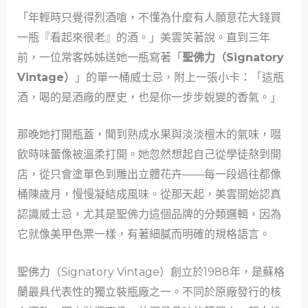
「年輕時只覺得烈酒嗆，不懂為什麼有人願意花大錢買
一瓶『看起來很老』的酒。」美雲笑著說。直到三年
前，一位常客姊姊送她一瓶寫著「
聖佛力（Signatory
Vintage）
」的單一桶威士忌，附上一張小卡：「這瓶
酒，喝的是酒廠的歷史，也是你一步步蛻變的香氣。」
那晚她打開瓶蓋，聞到熟成水果與淡淡檀木的氣味，啜
飲時味蕾像被溫柔打開。她忽然想起自己從學徒熬到開
店，從只會塗單色到雕出立體花卉——每一段過往都像
桶陳歲月，慢慢凝結成風味。從那天起，美雲開始認真
認識威士忌，尤其是聖佛力這個品牌的分類邏輯，因為
它就像美甲色票一樣，有著細膩而明確的規格語言。
聖佛力（Signatory Vintage）創立於1988年，是蘇格
蘭最具代表性的獨立裝瓶廠之一。不同於原廠發行的核