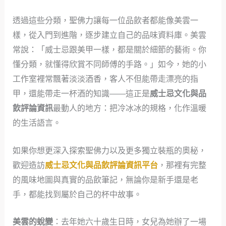
透過這些分類，聖佛力讓每一位品飲者都能像美雲一
樣，從入門到進階，逐步建立自己的品味資料庫。美雲
常說：「威士忌跟美甲一樣，都是關於細節的藝術。你
懂分類，就懂得欣賞不同師傅的手路。」如今，她的小
工作室裡常飄著淡淡酒香，客人不但能帶走漂亮的指
甲，還能帶走一杯酒的知識——這正是
威士忌文化與品
飲評論資訊
最動人的地方：把冷冰冰的規格，化作溫暖
的生活語言。
如果你想更深入探索聖佛力以及更多獨立裝瓶的奧秘，
歡迎造訪
威士忌文化與品飲評論資訊平台
，那裡有完整
的風味地圖與真實的品飲筆記，無論你是新手還是老
手，都能找到屬於自己的杯中故事。
美雲的蛻變
：去年她六十歲生日時，女兒為她辦了一場