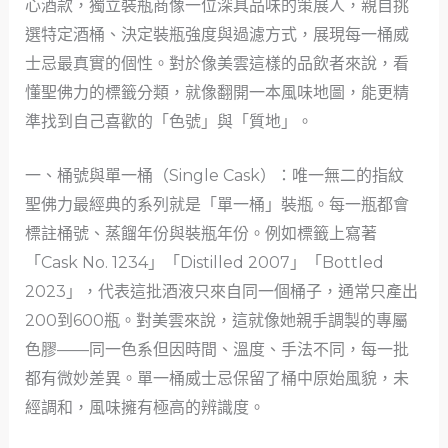
心酒款，獨立裝瓶商像一位深具品味的策展人，親自挑
選特定酒桶、決定裝瓶強度與過濾方式，展現每一桶威
士忌最真實的個性。對於像美雲這樣的品飲者來說，看
懂聖佛力的標籤分類，就像翻開一本風味地圖，能更精
準找到自己喜歡的「色號」與「質地」。
一、桶號與單一桶（Single Cask）：唯一無二的指紋
聖佛力最經典的系列就是「單一桶」裝瓶。每一瓶都會
標註桶號、蒸餾年份與裝瓶年份。例如標籤上寫著
「Cask No. 1234」「Distilled 2007」「Bottled
2023」，代表這批酒液只來自同一個桶子，通常只產出
200到600瓶。對美雲來說，這就像她親手調製的專屬
色膠——同一色系但因時間、溫度、手法不同，每一批
都有微妙差異。單一桶威士忌保留了桶中原始風貌，未
經調和，風味擁有極高的辨識度。