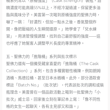
桶系列常以「原桶強度」（Cask Strength）裝瓶，酒
精濃度可能高達55%以上，不經冷凝過濾，保留更多油
脂與風味分子。美雲第一次喝到原桶強度的聖佛力時，
嚇了一跳：「好濃烈，但加一點水之後，香氣整個炸
開，像把壓縮的人生瞬間還原。」她學會了「兌水練
習」，用滴管慢慢調整，找到自己最舒服的強度——這
也呼應了她幫客人調整甲片長度的專業精神。
五、聖佛力的「進階桶」系列與批次標示
聖佛力還有一個備受藏家喜愛的「進階桶（The Cask
Collection）」系列，包含多種實驗性桶陳，例如朗姆
酒桶、馬德拉桶、甚至日本水楢桶。此外，部分酒款會
標註「Batch No.」（批次號），代表該批次的調和或裝
瓶理念。美雲曾在一個品飲活動上喝到一批聖佛力「小
批次」威士忌，回家後立刻在筆記本上寫：「像不同性
格的女生一起聊天，各有主見卻又和諧。」