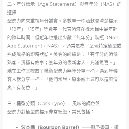
二、年分標示（Age Statement）與無年分（NAS）的
選擇
聖佛力向來重視年分誠實。多數單一桶酒款會清楚標示
「12年」「15年」等數字，代表酒液在橡木桶中最年輕
的陳年時間。但近年也推出少數「無年分」裝瓶（Non-
Age Statement，NAS），通常是為了呈現特定桶型或
熟成風格的即時狀態。美雲的經驗是：「有年分的酒像
熟客，沉穩有故事；無年分的像新客人，充滿驚喜。」
她在工作室裡放了幾瓶聖佛力無年分單一桶，遇到年輕
客人就分享一杯，「他們常說，原來威士忌可以這麼清
爽、有花香。」
三、桶型分類（Cask Type）：風味的調色盤
聖佛力對桶型的標示非常細緻，常見包括：
波本桶（Bourbon Barrel）
——賦予香草、椰