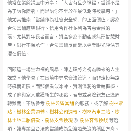
他常在業餘講座中分享：「人皆有旦夕禍福，當鋪不是
為了讓你變窮，而是讓你不至於在最低潮時被擊垮。」
他尤其推崇「當鋪作為社會安全網」的正面價值，認為
合法當鋪應與銀行、信用合作社並列為普惠金融的一
環。尤其對年長者而言，資產多為不動產或無形智慧財
產，銀行不願承作，合法當鋪反而能以專業眼光評估其
潛在價值。
回顧這一場生命裡的風暴，陳志遠將之視為晚來的人生
課堂。他學會了在困境中尋求合法管道，而非走投無路
時鋌而走險。而那個看似冰冷、實則溫潤的當鋪櫃檯，
成了他與家人重獲新生的起點。若您或身邊親友正逢周
轉難關，不妨參考
樹林公營當舖
的服務，或了解
樹林票
貼
、
樹林企業週轉
、
樹林公司週轉
、
樹林汽車二胎
、
樹
林土地二胎借款
、
樹林支票換現
及
樹林客票換錢
等選
項，讓專業且合法的當鋪成為您渡過急流的穩固方舟。