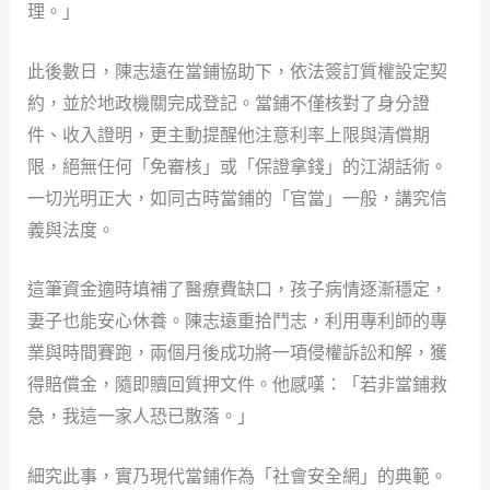
理。」
此後數日，陳志遠在當鋪協助下，依法簽訂質權設定契
約，並於地政機關完成登記。當鋪不僅核對了身分證
件、收入證明，更主動提醒他注意利率上限與清償期
限，絕無任何「免審核」或「保證拿錢」的江湖話術。
一切光明正大，如同古時當鋪的「官當」一般，講究信
義與法度。
這筆資金適時填補了醫療費缺口，孩子病情逐漸穩定，
妻子也能安心休養。陳志遠重拾鬥志，利用專利師的專
業與時間賽跑，兩個月後成功將一項侵權訴訟和解，獲
得賠償金，隨即贖回質押文件。他感嘆：「若非當鋪救
急，我這一家人恐已散落。」
細究此事，實乃現代當鋪作為「社會安全網」的典範。