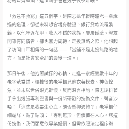
粉錢齊齊壓頂，這位新手爸爸幾乎夜夜難眠。
「救急不救窮」這五個字，是陳志遠年輕時聽老一輩說
過的道理，卻從未料想會親身驗證。銀行貸款流程繁
雜，以他年近花甲、收入不穩的狀態，屢屢碰壁。親友
間雖有同情者，卻也無力周轉。走投無路之際，他想起
了坊間口耳相傳的一句話——「當鋪不是走投無路的地
方，而是社會安全網的最後一環。」
那日午後，他抱著試探的心情，走進一家經營數十年的
老字號當鋪。櫃檯後的老掌櫃見他衣著樸素、神色惶
急，並未以世俗眼光輕慢，反而溫言相詢。陳志遠抖著
手拿出幾張專利證書與一份新研發的技術文件，聲音沙
啞：「這些是我畢生心血，能否暫押週轉？」老掌櫃仔
細端詳，點了點頭：「專利無形，但價值在人心。您這
份技術，我們願意依專業鑑價，但需依照法定程序辦