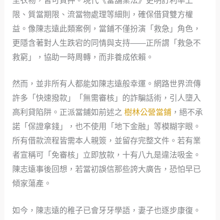
至衣物，皆可質押。現代《當舖業法》更明訂利率上
限、質當期限、流當物處理等細則，確保借貸雙方權
益。像陳志遠此類案例，當鋪不僅扮演「救急」角色，
更隱含著對人生跌宕的同情與支持——正所謂「救急不
救窮」，協助一時周轉，而非養成依賴。
然而，並非所有人都能如陳志遠般幸運。網路世界流傳
許多「快速撥款」「無需審核」的詐騙話術，引人墮入
高利貸陷阱。正派當鋪如前述之
樹林公營當鋪
，絕不承
諾「保證拿錢」，也不使用「地下金融」等模糊字眼。
所有借款流程皆需本人親簽，並留存完整文件。若有業
者宣稱可「免審核」立即放款，十有八九是違法吸金。
陳志遠事後回想，若當初誤信那些誇大廣告，恐怕早已
傾家蕩產。
如今，陳志遠的稚子已會牙牙學語，妻子也逐步康復。