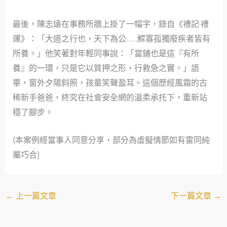
最後，陳志遠在事務所牆上掛了一幅字，錄自《禮記·禮
運》：「大道之行也，天下為公……鰥寡孤獨廢疾者皆有
所養。」他笑著對年輕同事說：「當鋪也是這『有所
養』的一環，只是它以質押之形，行救急之實。」語
畢，窗外夕陽斜照，孩童笑聲盈耳。這個歷經風霜的古
稀新手爸爸，終究在社會安全網的溫柔承托下，重新站
穩了腳步。
(本案例經當事人同意分享，部分為虛擬情節如有雷同純
屬巧合)
←
上一篇文章
下一篇文章
→