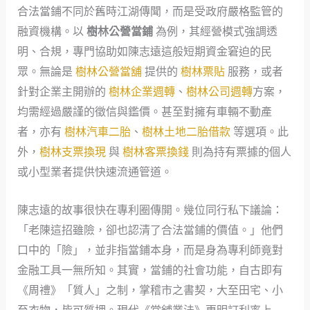
合法當鋪不同於舊時江湖傳聞，而是受政府嚴格監管的
融資機構。以
樹林公營當鋪
為例，其經營模式強調透
明、合規，專門協助如陳志遠這般短期資金窘迫的民
眾。無論是
樹林公營當舖
提供的
樹林票貼
服務，或者
針對企業主開辦的
樹林企業週轉
、
樹林公司週轉
方案，
均需經過嚴謹的徵信與鑑價。甚至對擁有車輛不動產
者，亦有
樹林汽車二胎
、
樹林土地二胎借款
等選項。此
外，
樹林支票換現
與
樹林客票換錢
則為持有票據的個人
或小型業者提供快速流通管道。
陳志遠的故事很快在專利圈傳開。幾位同行私下議論：
「老陳這招雖險，卻也認清了合法當鋪的價值。」他們
口中的「險」，並非指當鋪本身，而是身為專利師竟對
金融工具一無所知。其實，當鋪的社會功能，自古即有
《周禮》「質人」之制，掌稽市之書契，大至田宅、小