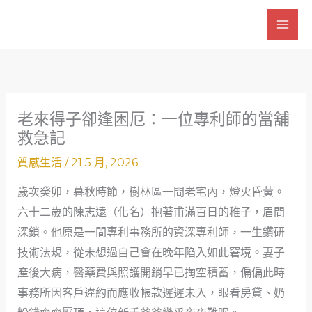
跳
至
主
要
內
容
老來得子卻逢困厄：一位專利師的當舖
救急記
質感生活
/
21 5 月, 2026
歲次癸卯，暮秋時節，樹林區一間老宅內，燈火昏黃。
六十二歲的陳志遠（化名）抱著甫滿百日的稚子，眉間
深鎖。他原是一間專利事務所的資深專利師，一生鑽研
技術法規，從未想過自己會在晚年陷入如此窘境。妻子
產後大病，醫藥費與照護開銷早已掏空積蓄，偏偏此時
事務所因客戶違約而應收帳款遲遲未入，眼看房貸、奶