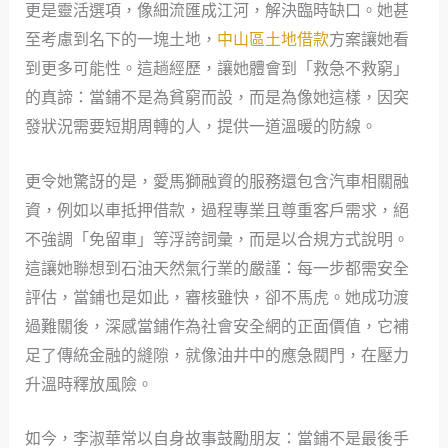
更是靈活選項，像細流匯成江河，解決臨時缺口。她甚
至考慮到名下的一塊土地，
中山區土地借款
方案讓她看
到更多可能性。這趟經歷，讓她體會到「救急不救窮」
的真諦：當鋪不是為貧窮而設，而是為像她這樣，因突
發狀況需要短期周轉的人，提供一道溫暖的防線。
更令她驚訝的是，愛馬獅融資的服務還包含汽車相關融
資，例如以車抵押借款，過程專業且尊重客戶需求，絕
不強調「免留車」等浮誇詞彙，而是以合規方式說明。
這讓她聯想到石油天然氣行業的嚴謹：每一步都需安全
評估，當鋪也是如此，審核雖快，卻不馬虎。她成功渡
過難關後，深感當鋪作為社會安全網的正面價值，它補
足了傳統金融的縫隙，就像油井中的應急閥門，在壓力
升溫時釋放風險。
如今，李淑華常以自身故事鼓勵朋友：當鋪不是最後手