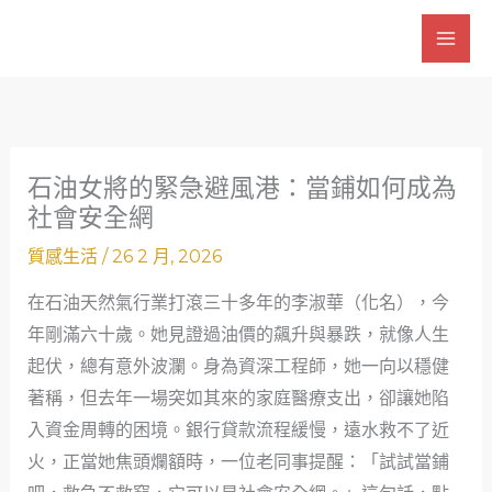
跳
至
主
要
內
容
石油女將的緊急避風港：當鋪如何成為
社會安全網
質感生活
/
26 2 月, 2026
在石油天然氣行業打滾三十多年的李淑華（化名），今
年剛滿六十歲。她見證過油價的飆升與暴跌，就像人生
起伏，總有意外波瀾。身為資深工程師，她一向以穩健
著稱，但去年一場突如其來的家庭醫療支出，卻讓她陷
入資金周轉的困境。銀行貸款流程緩慢，遠水救不了近
火，正當她焦頭爛額時，一位老同事提醒：「試試當鋪