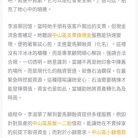
吧，救急不救窮，它可以是社會安全網。」這句話，點
亮了她心中的暗礁。
李淑華回憶，當時她手頭有張客戶開出的支票，但現金
流急需補足。她聽說
中山區支票換現金
服務能快速變
現，便抱著嘗試心態，走進愛馬獅融資（化名）。這裡
沒有冷冰冰的櫃檯，而是專業顧問細心解說，強調合法
合規，一切透明。她意識到，當鋪不再是她印象中陳舊
的場所，而是現代化的融資管道，就像石油鑽探，在最
緊急時挖掘資源。這種隱喻讓她安心：石油需要精煉才
能發揮價值，資金也是如此，當鋪助她將資產轉化為及
時雨。
過程中，李淑華了解到愛馬獅融資提供多樣服務，例如
針對房產的
中山區房屋一二胎
借款，能讓她在不賣掉家
的前提下取得資金；而對於小額需求，
中山區小額借款