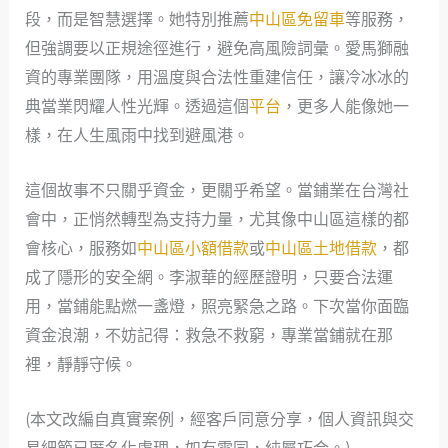
段，而是智慧選擇。她特別推薦
中山區免留車
等服務，
但強調要以正規途徑進行，避免高風險詞彙。愛馬獅融
資的專業團隊，用溫度與合法性重建信任，讓冷冰冰的
典當業閃耀人性光輝。透過這個
平台
，更多人能像她一
樣，在人生風雨中找到避風港。
這個故事不只關乎資金，更關乎希望。當鋪業在台灣社
會中，正悄然轉型為支持力量，尤其像中山區這樣的都
會核心，服務如
中山區小額借款
或
中山區土地借款
，都
成了隱形的安全網。李淑華的經歷證明，只要合法運
用，當鋪能點燃一盞燈，照亮緊急之路。下次當你面臨
資金浪潮，不妨記得：救急不救窮，專業當鋪就在那
裡，靜靜守候。
(本文改編自真實案例，經客戶同意分享，個人資訊與交