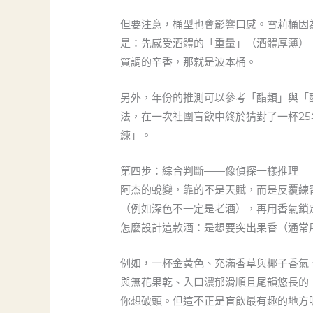
但要注意，桶型也會影響口感。雪莉桶因
是：先感受酒體的「重量」（酒體厚薄）
質調的辛香，那就是波本桶。
另外，年份的推測可以參考「酯類」與「
法，在一次社團盲飲中終於猜對了一杯2
練」。
第四步：綜合判斷——像偵探一樣推理
阿杰的蛻變，靠的不是天賦，而是反覆練
（例如深色不一定是老酒），再用香氣鎖
怎麼設計這款酒：是想要突出果香（通常
例如，一杯金黃色、充滿香草與椰子香氣、
與無花果乾、入口濃郁滑順且尾韻悠長的
你想破頭。但這不正是盲飲最有趣的地方