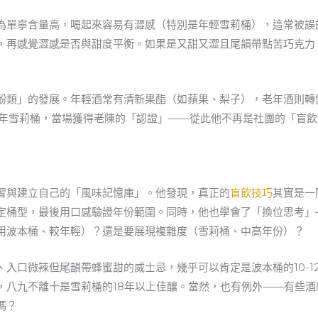
為單寧含量高，喝起來容易有澀感（特別是年輕雪莉桶），這常被誤
，再感覺澀感是否與甜度平衡。如果是又甜又澀且尾韻帶點苦巧克力
酚類」的發展。年輕酒常有清新果酯（如蘋果、梨子），老年酒則轉
5年雪莉桶，當場獲得老陳的「認證」——從此他不再是社團的「盲
習與建立自己的「風味記憶庫」。他發現，真正的
盲飲技巧
其實是一
定桶型，最後用口感驗證年份範圍。同時，他也學會了「換位思考」
用波本桶、較年輕）？還是要展現複雜度（雪莉桶、中高年份）？
入口微辣但尾韻帶蜂蜜甜的威士忌，幾乎可以肯定是波本桶的10-1
，八九不離十是雪莉桶的18年以上佳釀。當然，也有例外——有些
嗎？