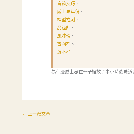
盲飲技巧
、
威士忌年份
、
桶型推測
、
品酒師
、
風味輪
、
雪莉桶
、
波本桶
為什麼威士忌在杯子裡放了半小時後味道
←
上一篇文章