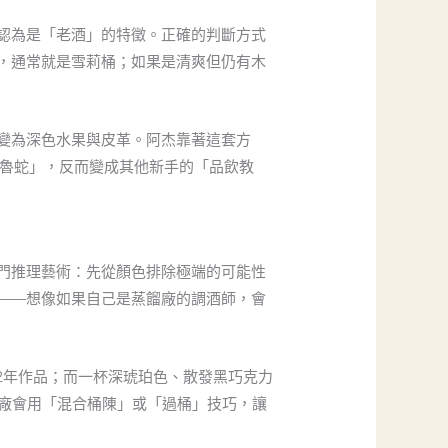
認為是「老酒」的特徵。正確的判斷方式
，通常就是雪莉桶；如果是清爽但仍有木
變為深色水果與皮革。阿杰靠著這套方
飲魯蛇」，反而變成其他新手的「品飲教
門推理藝術：先從顏色排除極端的可能性
——想像如果自己是蒸餾廠的調酒師，會
2年作品；而一杯深琥珀色、散發黑巧克力
酒廠會用「混合桶陳」或「過桶」技巧，讓