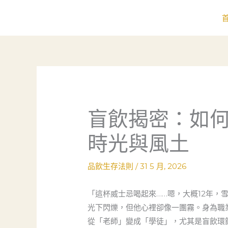
跳
至
主
要
內
容
盲飲揭密：如
時光與風土
品飲生存法則
/
31 5 月, 2026
「這杯威士忌喝起來……嗯，大概12年，
光下閃爍，但他心裡卻像一團霧。身為職
從「老師」變成「學徒」，尤其是盲飲環