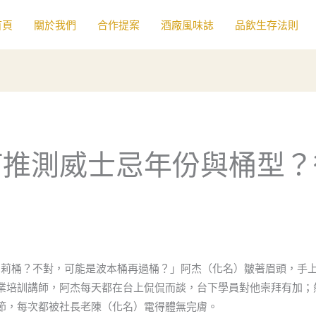
首頁
關於我們
合作提案
酒廠風味誌
品飲生存法則
何推測威士忌年份與桶型？
雪莉桶？不對，可能是波本桶再過桶？」阿杰（化名）皺著眉頭，手上的G
業培訓講師，阿杰每天都在台上侃侃而談，台下學員對他崇拜有加；
節，每次都被社長老陳（化名）電得體無完膚。