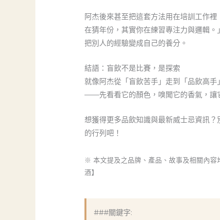
阿杰後來甚至把這套方法用在培訓工作裡
在猜年份，其實你在練習專注力與邏輯。」現在
把別人的經驗變成自己的養分。
結語：盲飲不是比賽，是探索
就像阿杰從「盲飲苦手」走到「品飲高手
——先看看它的顏色，嗅聞它的香氣，讓
想獲得更多品飲知識與最新威士忌資訊？
的行列吧！
※ 本文提及之品牌、產品、故事及相關內
酒】
###關鍵字: