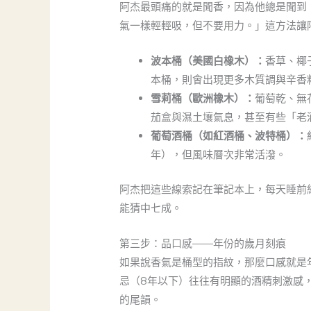
阿杰最頭痛的就是聞香，因為他總是聞到
氣一樣輕輕吸，但不要用力。」這方法讓
波本桶（美國白橡木）：
香草、椰
本桶，則會出現更多木質調與辛香
雪莉桶（歐洲橡木）：
葡萄乾、無
茄盒與濕土壤氣息，甚至有些「老
葡萄酒桶（如紅酒桶、波特桶）：
年），但風味層次非常活潑。
阿杰把這些線索記在筆記本上，每天睡前
能猜中七成。
第三步：品口感——年份的歲月刻痕
如果說香氣是桶型的指紋，那麼口感就是
忌（8年以下）往往有明顯的酒精刺激感
的尾韻。