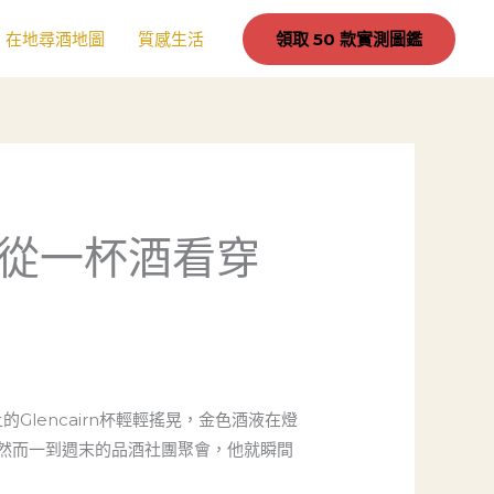
在地尋酒地圖
質感生活
領取 50 款實測圖鑑
從一杯酒看穿
lencairn杯輕輕搖晃，金色酒液在燈
然而一到週末的品酒社團聚會，他就瞬間