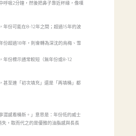
中呼吸2分鐘，然後把鼻子靠近杯緣，像嘆
份可能在8-12年之間；超過15年的波
年份超過18年，則會轉為深沈的烏梅、雪
年份標示通常較短（無年份或8-12
，甚至連「初次填充」還是「再填桶」都
寧澀感看桶新。」意思是：年份低的威士
消失，取而代之的是優雅的油脂感與長長