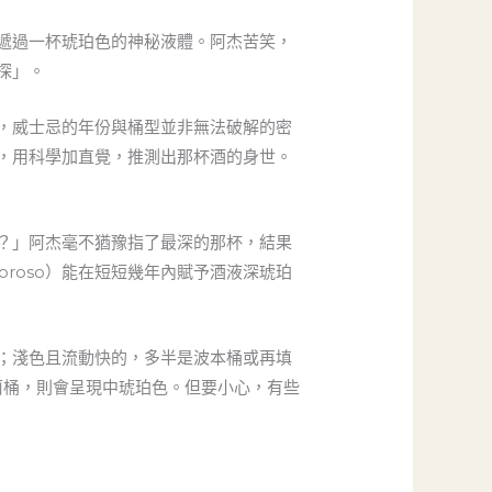
遞過一杯琥珀色的神秘液體。阿杰苦笑，
探」。
，威士忌的年份與桶型並非無法破解的密
，用科學加直覺，推測出那杯酒的身世。
？」阿杰毫不猶豫指了最深的那杯，結果
loroso）能在短短幾年內賦予酒液深琥珀
；淺色且流動快的，多半是波本桶或再填
莉桶，則會呈現中琥珀色。但要小心，有些