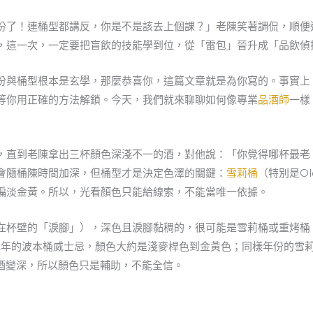
份了！連桶型都講反，你是不是該去上個課？」老陳笑著調侃，順便
，這一次，一定要把盲飲的技能學到位，從「雷包」晉升成「品飲偵
份與桶型根本是玄學，那麼恭喜你，這篇文章就是為你寫的。事實上
等你用正確的方法解鎖。今天，我們就來聊聊如何像專業
品酒師
一樣
，直到老陳拿出三杯顏色深淺不一的酒，對他說：「你覺得哪杯最老
會隨桶陳時間加深，但桶型才是決定色澤的關鍵：
雪莉桶
（特別是O
偏淡金黃。所以，光看顏色只能給線索，不能當唯一依據。
在杯壁的「淚腳」），深色且淚腳黏稠的，很可能是雪莉桶或重烤桶
12年的波本桶威士忌，顏色大約是淺麥桿色到金黃色；同樣年份的雪
輕酒變深，所以顏色只是輔助，不能全信。