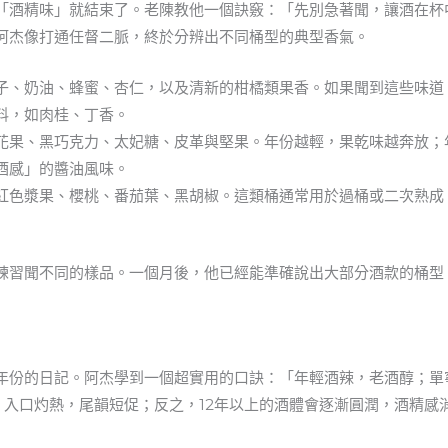
「酒精味」就結束了。老陳教他一個訣竅：「先別急著聞，讓酒在杯
阿杰像打通任督二脈，終於分辨出不同桶型的典型香氣。
子、奶油、蜂蜜、杏仁，以及清新的柑橘類果香。如果聞到這些味道，年
料，如肉桂、丁香。
花果、黑巧克力、太妃糖、皮革與堅果。年份越輕，果乾味越奔放；
酒感」的醬油風味。
紅色漿果、櫻桃、番茄葉、黑胡椒。這類桶通常用於過桶或二次熟成，
練習聞不同的樣品。一個月後，他已經能準確說出大部分酒款的桶型
年份的日記。阿杰學到一個超實用的口訣：「年輕酒辣，老酒醇；單
，入口灼熱，尾韻短促；反之，12年以上的酒體會逐漸圓潤，酒精感