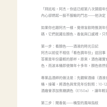
「拜託啦，阿杰，你這已經第八次猜錯年
內心卻燃起一股不服輸的鬥志——他決定
如果你也跟阿杰一樣，覺得盲飲時推測年
碼，它們就藏在顏色、香氣與口感裡，只
第一步：看顏色——酒液的時光日記
阿杰以前從不相信「看色猜年份」這回事
答案是年份最輕的那杯。原來，酒色確實
色，而波本桶即使陳年十多年，顏色依然
專業品酒師的做法是：先觀察酒緣（酒液
桶。接著，將酒色與常見年份對照：10-
酒廠會添加焦糖調色（E150a），讓年
第二步：聞香氣——桶型的風味指紋