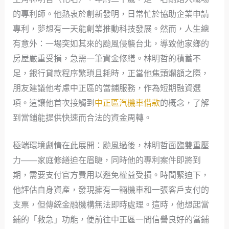
的專利師。他熱衷於創新發明，日常忙於協助企業申請
專利，夢想有一天能創業推動科技發展。然而，人生總
有意外：一場突如其來的颱風侵襲台北，導致他家鄉的
房屋嚴重受損，急需一筆資金修繕。林明哲的積蓄不
足，銀行貸款程序繁瑣且耗時，正當他焦頭爛額之際，
朋友建議他考慮中正區的當鋪服務，作為短期融資選
項。這讓他首次接觸到
中正區汽機車借款
的概念，了解
到當鋪能提供快速而合法的資金周轉。
極端環境劇情在此展開：颱風過後，林明哲面臨雙重壓
力——家庭修繕迫在眉睫，同時他的專利案件即將到
期，需要支付官方費用以避免權益受損。時間緊迫下，
他評估自身資產，發現擁有一輛機車和一張客戶支付的
支票，但傳統金融機構無法即時處理。這時，他想起當
鋪的「救急」功能，便前往中正區一間信譽良好的當鋪