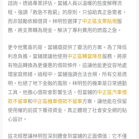
諮詢。透過專業評估，當鋪人員以溫暖的態度解釋流
程，強調「救急不救窮」的原則，只協助真正急需者，
而非鼓勵依賴借貸。林明哲選擇了
中正區支票貼現
服
務，將支票轉為現金，解決了專利費用的燃眉之急。
更令他驚喜的是，當鋪還提供了靈活的方案。為了降低
利息負擔，當鋪建議他使用
中正區轉當降息
服務，將原
有物品轉換為更優惠的借款條件，這讓他能更從容地處
理家庭修繕。過程中，當鋪強調合法合規，所有交易透
明，杜絕了地下金融的風險。林明哲的機車是日常通勤
工具，他擔心借款會影響生活，但當鋪的
中正區汽車借
款不留車
和
中正區機車借款不留車
方案，讓他能在保留
使用權的前提下獲得資金，真正體現了社會安全網的貼
心設計。
這次經歷讓林明哲深刻體會到當鋪的正面價值：它不僅