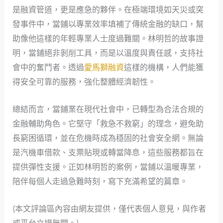
是融資管道，更是應急的夥伴。在極端環境如天災或突
發事件中，當鋪以專業效率填補了傳統金融的缺口，幫
助像他這樣的年輕專業人士度過難關。林明哲的故事證
明，當鋪絕非剝削工具，而是以溫度與責任感，支持社
會中的奮鬥者。透過
愛馬獅融資
這樣的機構，人們能獲
得安全可靠的服務，強化整體經濟韌性。
總結而言，當鋪業在現代社會中，已轉型為合法合規的
金融輔助角色。它堅守「救急不救窮」的理念，避免助
長窮困循環，並在危機時成為穩固的社會安全網。無論
是汽機車借款、支票貼現或轉當降息，這些服務都旨在
提供彈性支援。正如林明哲的案例，當鋪以溫暖專業，
陪伴每個人走過急難時刻，寫下充滿希望的篇章。
(本文評論區內容由網友提供，僅代表個人意見，與作者