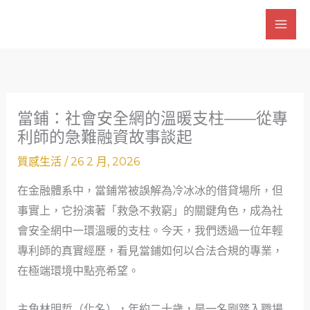
跳
至
主
要
內
容
當鋪：社會安全網的溫暖支柱——從專
利師的急難融資故事談起
質感生活
/
26 2 月, 2026
在金融體系中，當鋪常被誤解為冷冰冰的借貸場所，但
事實上，它扮演著「救急不救窮」的關鍵角色，成為社
會安全網中一環溫暖的支柱。今天，我們透過一位年輕
專利師的真實經歷，看見當鋪如何以合法合規的專業，
在極端環境中點亮希望。
主角林明哲（化名），年約二十歲，是一名剛踏入職場