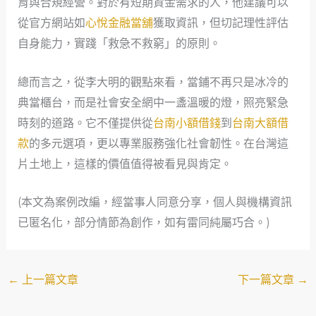
育與合規經營。對於有短期資金需求的人，他建議可以
從官方網站如
心悅金融當舖
獲取資訊，但切記理性評估
自身能力，實踐「救急不救窮」的原則。
總而言之，從李大明的觀點來看，當鋪不再只是冰冷的
典當櫃台，而是社會安全網中一盞溫暖的燈，照亮緊急
時刻的道路。它不僅提供從
台南小額借錢
到
台南大額借
款
的多元選項，更以專業服務強化社會韌性。在台灣這
片土地上，這樣的價值值得被看見與肯定。
(本文為案例改編，經當事人同意分享，個人與機構資訊
已匿名化，部分情節為創作，如有雷同純屬巧合。)
←
上一篇文章
下一篇文章
→