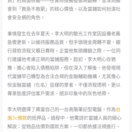
貸」的負面標籤——在實際接觸後徹底翻轉，並深刻體
會到「救急不救窮」的核心價值，以及當鋪如何扮演社
會安全網的角色。
事情發生在去年夏天，李大明的驗光工作室因設備老舊
急需更新，以維持服務品質，但手頭現金周轉不靈，銀
行貸款流程又曠日費時。正當他焦頭爛額之際，一位同
行建議他考慮正規的當鋪服務。起初，李大明心存猶
豫，擔心會陷入債務陷阱，但在深入了解後，他發現現
代當鋪早已轉型為合法合規的金融輔助機構，尤其像心
悅金融當舖（化名）這樣的業者，不僅流程透明，更以
專業態度評估客戶需求，絕非印象中的灰色地帶。
李大明選擇了典當自己的一台高階筆記型電腦，作為
台
南3c借款
的抵押品。過程中，他驚訝於當鋪人員的細心
解說：從物品估價到還款方案，一切都依據法規進行，