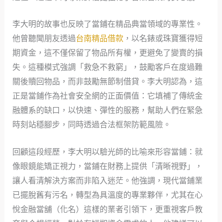
李大明的故事也反映了當鋪在精品典當領域的專業性。
他曾聽聞朋友透過
台南精品借款
，以名錶或珠寶獲得短
期資金，這不僅保留了物品所有權，更避免了變賣的損
失。這種模式強調「救急不救窮」，鼓勵客戶在度過難
關後贖回物品，而非鼓勵無節制借貸。李大明認為，這
正是當鋪作為社會安全網的正面價值：它填補了傳統金
融體系的缺口，以快速、彈性的服務，幫助人們在緊急
時刻站穩腳步，同時透過合法框架防範風險。
回顧這段經歷，李大明以驗光師的比喻來形容當鋪：就
像眼鏡能矯正視力，當鋪在財務上提供「清晰視野」，
讓人看清解決方案而非陷入迷茫。他強調，現代當鋪業
已擺脫舊有污名，轉型為具溫度的專業夥伴，尤其在心
悅金融當舖（化名）這樣的業者引領下，更重視客戶教