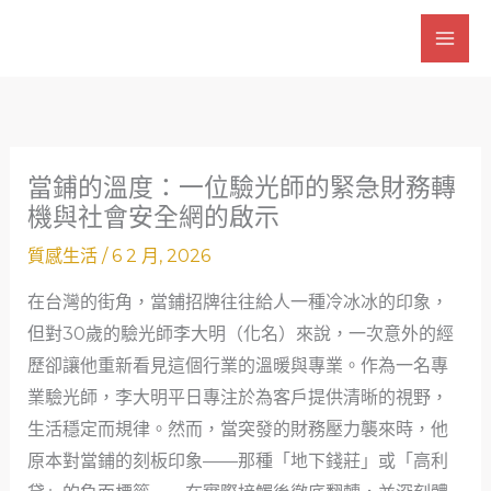
跳
至
主
要
內
容
當鋪的溫度：一位驗光師的緊急財務轉
機與社會安全網的啟示
質感生活
/
6 2 月, 2026
在台灣的街角，當鋪招牌往往給人一種冷冰冰的印象，
但對30歲的驗光師李大明（化名）來說，一次意外的經
歷卻讓他重新看見這個行業的溫暖與專業。作為一名專
業驗光師，李大明平日專注於為客戶提供清晰的視野，
生活穩定而規律。然而，當突發的財務壓力襲來時，他
原本對當鋪的刻板印象——那種「地下錢莊」或「高利