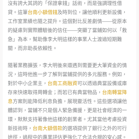
沒有誇大其詞的「保證拿錢」話術，而是強調理性借
貸。這筆
台南小額借錢
及時到位，讓他順利更新設備，
工作室業績也隨之提升。這個對比反差劇情——從原本
的疑慮到實際體驗後的信任——突顯了當鋪如何以「救
急」為本，幫助像李大明這樣的事業人士渡過短期難
關，而非助長依賴性。
隨著業務擴張，李大明後來還遇到需要更大筆資金的情
況，這時他進一步了解到當鋪提供的多元服務。例如，
對於中小企業主，
台南工商融資
可以透過典當設備或庫
存來快速取得周轉金；而若已有典當物品，
台南轉當降
息
方案則能降低利息負擔，展現靈活性。這些選項讓他
體認到，當鋪不只是個人緊急備援，更是社會經濟的一
環，默默支持著像他這樣的創業者。尤其當他考慮投資
新技術時，
台南大額借款
的選項提供了銀行之外的可行
途徑，過程中的專業評估更強化了合法合規的安心感。