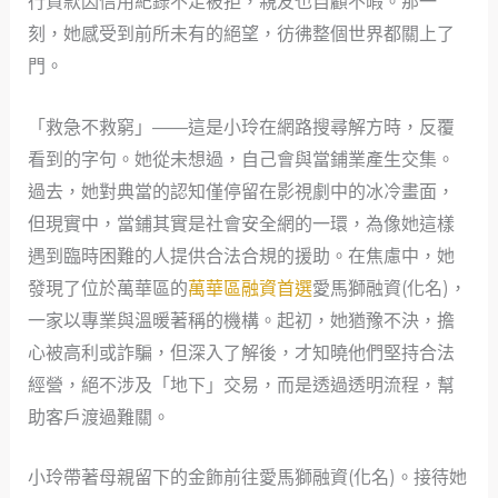
行貸款因信用紀錄不足被拒，親友也自顧不暇。那一
刻，她感受到前所未有的絕望，彷彿整個世界都關上了
門。
「救急不救窮」——這是小玲在網路搜尋解方時，反覆
看到的字句。她從未想過，自己會與當鋪業產生交集。
過去，她對典當的認知僅停留在影視劇中的冰冷畫面，
但現實中，當鋪其實是社會安全網的一環，為像她這樣
遇到臨時困難的人提供合法合規的援助。在焦慮中，她
發現了位於萬華區的
萬華區融資首選
愛馬獅融資(化名)，
一家以專業與溫暖著稱的機構。起初，她猶豫不決，擔
心被高利或詐騙，但深入了解後，才知曉他們堅持合法
經營，絕不涉及「地下」交易，而是透過透明流程，幫
助客戶渡過難關。
小玲帶著母親留下的金飾前往愛馬獅融資(化名)。接待她