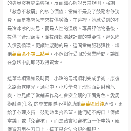
的專員沒有絲毫輕視，反而細心解說典當規則，強調
「救急不救窮」的核心價值：當鋪不是為了鼓勵奢侈消
費，而是為緊急需求提供緩衝。在這裡，她感受到的不
是冷冰冰的交易，而是人性的溫度。專員評估物品後，
提供了合理額度，並提醒她還款計畫的重要性，避免陷
入債務循環。更讓她感動的是，這間當鋪服務彈性，堪
稱
萬華區不趕三點半
，不像銀行受限於營業時間，讓她
在急切中能即時取得資金。
這筆款項猶如及時雨，小玲的母親順利完成手術，康復
之路漸露曙光。過程中，小玲學會了理性面對財務危
機，也見證了當鋪業作為社會安全網的正面角色。愛馬
獅融資(化名)的專業團隊不僅協助她
萬華區借錢
周轉，更
給予心理支持，鼓勵她重拾希望。他們絕不誇口「保證
拿錢」或「免審核」，而是踏實地審核每一份申請，確
保資源用在刀口上，這正是合法合規的體現。