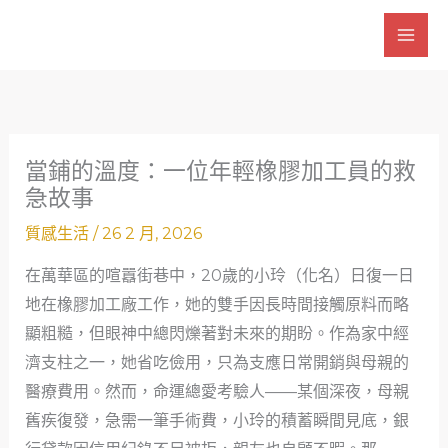
跳
至
主
要
內
容
當鋪的溫度：一位年輕橡膠加工員的救
急故事
質感生活
/
26 2 月, 2026
在萬華區的喧囂街巷中，20歲的小玲（化名）日復一日
地在橡膠加工廠工作，她的雙手因長時間接觸原料而略
顯粗糙，但眼神中總閃爍著對未來的期盼。作為家中經
濟支柱之一，她省吃儉用，只為支應日常開銷與母親的
醫療費用。然而，命運總愛考驗人——某個深夜，母親
舊疾復發，急需一筆手術費，小玲的積蓄瞬間見底，銀