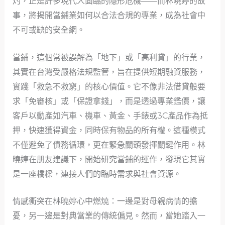
灼，正是許多現代人面臨的隱形危機——而林曉婷的故
事，將揭開當鋪業如何以合法合規的專業，成為社會中
不可或缺的安全網。
當鋪，這個常被誤解為「地下」或「高利貸」的行業，
其實在台灣受嚴格法規監管，旨在提供短期融資服務，
實踐「救急不救窮」的核心價值。它不像非法借貸般要
求「免審核」或「保證拿錢」，而是透過專業鑑價，讓
客戶以動產如汽車、機車、黃金、手錶或3C產品作為抵
押，快速獲得資金，同時保有物品的所有權。這種模式
不僅避免了債務循環，更在緊急關頭發揮關鍵作用。林
曉婷在朋友建議下，開始研究當鋪的運作，發現它其實
是一座橋樑，連接人們的臨時需求與社會資源。
情感衝突在林曉婷心中燃燒：一邊是對母親病情的擔
憂，另一邊是對典當業的傳統偏見。然而，當她踏入一