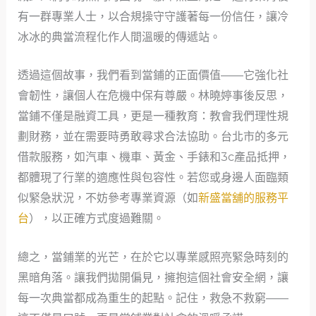
有一群專業人士，以合規操守守護著每一份信任，讓冷
冰冰的典當流程化作人間溫暖的傳遞站。
透過這個故事，我們看到當鋪的正面價值——它強化社
會韌性，讓個人在危機中保有尊嚴。林曉婷事後反思，
當鋪不僅是融資工具，更是一種教育：教會我們理性規
劃財務，並在需要時勇敢尋求合法協助。台北市的多元
借款服務，如汽車、機車、黃金、手錶和3c產品抵押，
都體現了行業的適應性與包容性。若您或身邊人面臨類
似緊急狀況，不妨參考專業資源（如
新盛當舖的服務平
台
），以正確方式度過難關。
總之，當鋪業的光芒，在於它以專業感照亮緊急時刻的
黑暗角落。讓我們拋開偏見，擁抱這個社會安全網，讓
每一次典當都成為重生的起點。記住，救急不救窮——