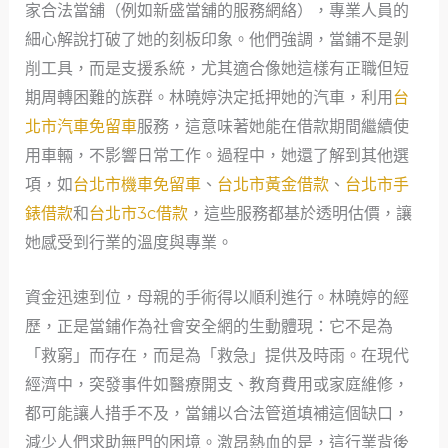
家合法當舖（例如新盛當舖的服務網絡），專業人員的
細心解說打破了她的刻板印象。他們強調，當鋪不是剝
削工具，而是支援系統，尤其適合像她這樣有正職但短
期周轉困難的族群。林曉婷決定抵押她的汽車，利用
台
北市汽車免留車
服務，這意味著她能在借款期間繼續使
用車輛，不影響日常工作。過程中，她還了解到其他選
項，如
台北市機車免留車
、
台北市黃金借款
、
台北市手
錶借款
和
台北市3c借款
，這些服務都基於透明估價，讓
她感受到行業的溫度與專業。
資金迅速到位，母親的手術得以順利進行。林曉婷的經
歷，正是當鋪作為社會安全網的生動體現：它不是為
「救窮」而存在，而是為「救急」提供及時雨。在現代
經濟中，突發事件如醫療開支、教育費用或家庭維修，
都可能讓人措手不及，當鋪以合法管道填補這個缺口，
減少人們求助無門的困境。激昂熱血的是，這行業背後