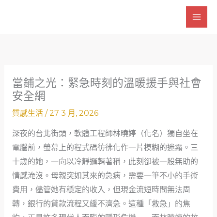
跳
至
主
要
內
容
當鋪之光：緊急時刻的溫暖援手與社會
安全網
質感生活
/
27 3 月, 2026
深夜的台北街頭，軟體工程師林曉婷（化名）獨自坐在
電腦前，螢幕上的程式碼彷彿化作一片模糊的迷霧。三
十歲的她，一向以冷靜邏輯著稱，此刻卻被一股無助的
情感淹沒。母親突如其來的急病，需要一筆不小的手術
費用，儘管她有穩定的收入，但現金流短時間無法周
轉，銀行的貸款流程又緩不濟急。這種「救急」的焦