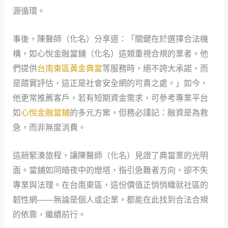
源循環。
事後，陳醫師（化名）分享道：「關鍵在於選擇合法機
構，如心悅金融當鋪（化名）這類重視合規的業者。他
們提供
台南東區黃金典當
等服務時，絕不誇大承諾，而
是踏實評估，這正是社會安全網的可貴之處。」如今，
他更常推薦客戶，若有短期資金需求，可參考專業平台
如
心悅金融當鋪
的多元方案，但務必謹記：融資是為救
急，而非無度消費。
這趟緊湊旅程，讓陳醫師（化名）見證了典當業的光明
面。當鋪如同暗夜中的燈塔，指引急難者方向，卻不失
專業與法理。在台南東區，這份價值正悄悄織就社區的
韌性網——無論是個人或企業，都能在此找到合法合規
的依靠，繼續前行。