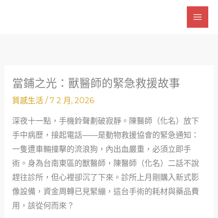
跳
至
主
要
內
容
當鋪之光：獸醫師的緊急救援故事
質感生活
/
7 2 月, 2026
深夜十一點，手機鈴聲劃破寂靜。陳醫師（化名）放下
手中病歷，接起電話——是動物救援協會的緊急通知：
一隻遭車輛撞擊的流浪狗，內出血嚴重，必須立即手
術。身為台南東區的獸醫師，陳醫師（化名）二話不說
趕往診所，但心裡卻沉了下來。診所上月剛購入新式影
像設備，資金周轉已見緊繃，這台手術的耗材與藥品費
用，該從何而來？