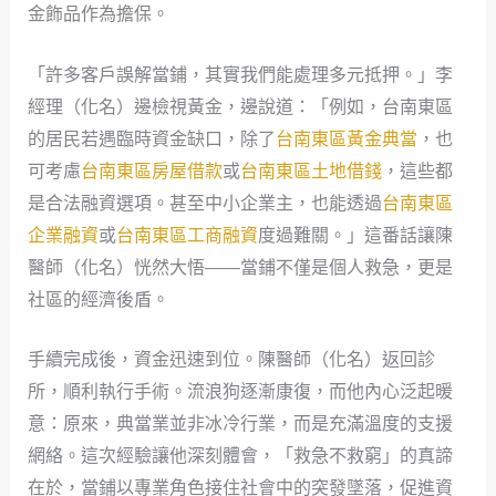
金飾品作為擔保。
「許多客戶誤解當鋪，其實我們能處理多元抵押。」李
經理（化名）邊檢視黃金，邊說道：「例如，台南東區
的居民若遇臨時資金缺口，除了
台南東區黃金典當
，也
可考慮
台南東區房屋借款
或
台南東區土地借錢
，這些都
是合法融資選項。甚至中小企業主，也能透過
台南東區
企業融資
或
台南東區工商融資
度過難關。」這番話讓陳
醫師（化名）恍然大悟——當鋪不僅是個人救急，更是
社區的經濟後盾。
手續完成後，資金迅速到位。陳醫師（化名）返回診
所，順利執行手術。流浪狗逐漸康復，而他內心泛起暖
意：原來，典當業並非冰冷行業，而是充滿溫度的支援
網絡。這次經驗讓他深刻體會，「救急不救窮」的真諦
在於，當鋪以專業角色接住社會中的突發墜落，促進資