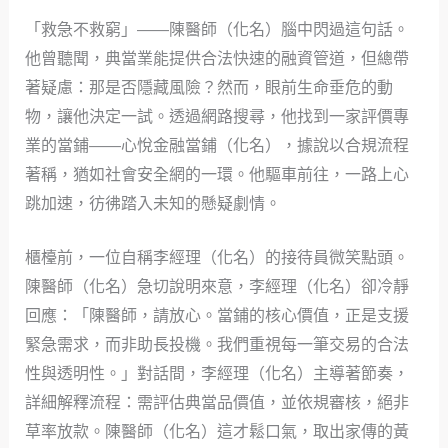
「救急不救窮」——陳醫師（化名）腦中閃過這句話。
他曾聽聞，典當業能提供合法快速的融資管道，但總帶
著疑慮：那是否隱藏風險？然而，眼前生命垂危的動
物，讓他決定一試。透過網路搜尋，他找到一家評價專
業的當鋪——心悅金融當鋪（化名），據說以合規流程
著稱，猶如社會安全網的一環。他驅車前往，一路上心
跳加速，彷彿踏入未知的懸疑劇情。
櫃檯前，一位自稱李經理（化名）的接待員微笑點頭。
陳醫師（化名）急切說明來意，李經理（化名）卻冷靜
回應：「陳醫師，請放心。當鋪的核心價值，正是支援
緊急需求，而非助長投機。我們重視每一筆交易的合法
性與透明性。」對話間，李經理（化名）主導著節奏，
詳細解釋流程：需評估典當品價值，並依規審核，絕非
草率放款。陳醫師（化名）這才鬆口氣，取出家傳的黃