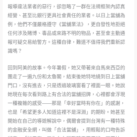
報導違法業者的惡行，卻忽略了一群在法規框架內認真
經營、甚至比銀行更具社會責任的業者。以日上當舖為
例，他們不僅嚴格遵守《當舖業法》，更自發性地拒絕
任何涉及賭博、毒品或來路不明的物品，甚至會主動通
報可疑交易給警方。這種自律，難道不值得我們重新認
識嗎？
回到阿美的故事。今年暑假，她又帶著來自馬來西亞的
團走了一遍九份和太魯閣，結束後她特地繞到日上當舖
門口，沒有進去，只是透過玻璃窗看了裡面一眼。她說
她現在每次看到路上有合法的當舖招牌，心裡都會浮現
一種複雜的感受——那是「幸好當時有你在」的感謝，
也是「希望更多人知道這裡不是深淵」的期盼。她甚至
開始在自己的導遊解說中，偶爾會提到台灣有一種特殊
的金融安全網，叫做「合法當舖」，用輕鬆的口吻告訴