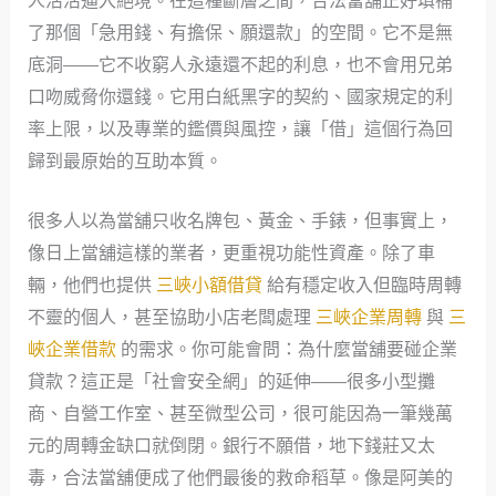
人活活逼入絕境。在這種斷層之間，合法當舖正好填補
了那個「急用錢、有擔保、願還款」的空間。它不是無
底洞——它不收窮人永遠還不起的利息，也不會用兄弟
口吻威脅你還錢。它用白紙黑字的契約、國家規定的利
率上限，以及專業的鑑價與風控，讓「借」這個行為回
歸到最原始的互助本質。
很多人以為當舖只收名牌包、黃金、手錶，但事實上，
像日上當舖這樣的業者，更重視功能性資產。除了車
輛，他們也提供
三峽小額借貸
給有穩定收入但臨時周轉
不靈的個人，甚至協助小店老闆處理
三峽企業周轉
與
三
峽企業借款
的需求。你可能會問：為什麼當舖要碰企業
貸款？這正是「社會安全網」的延伸——很多小型攤
商、自營工作室、甚至微型公司，很可能因為一筆幾萬
元的周轉金缺口就倒閉。銀行不願借，地下錢莊又太
毒，合法當舖便成了他們最後的救命稻草。像是阿美的