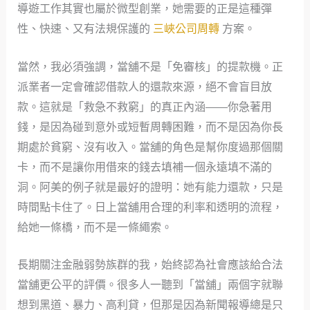
導遊工作其實也屬於微型創業，她需要的正是這種彈
性、快速、又有法規保護的
三峽公司周轉
方案。
當然，我必須強調，當舖不是「免審核」的提款機。正
派業者一定會確認借款人的還款來源，絕不會盲目放
款。這就是「救急不救窮」的真正內涵——你急著用
錢，是因為碰到意外或短暫周轉困難，而不是因為你長
期處於貧窮、沒有收入。當舖的角色是幫你度過那個關
卡，而不是讓你用借來的錢去填補一個永遠填不滿的
洞。阿美的例子就是最好的證明：她有能力還款，只是
時間點卡住了。日上當舖用合理的利率和透明的流程，
給她一條橋，而不是一條繩索。
長期關注金融弱勢族群的我，始終認為社會應該給合法
當舖更公平的評價。很多人一聽到「當舖」兩個字就聯
想到黑道、暴力、高利貸，但那是因為新聞報導總是只