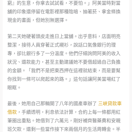
窮』的生意，你拿去試試看，不要怕。」阿美當時對當
舖的印象還停留在電影裡那種陰暗、抽著菸、拿金條換
現金的畫面，但她別無選擇。
第二天她硬著頭皮走進日上當舖。出乎意料，店面明亮
整潔，接待人員穿著正式襯衫，說話口氣像銀行的理
專，卻比銀行多了一分溫度。他們仔細詢問阿美的收入
狀況、還款能力，甚至主動建議她不要借超過自己負擔
的金額。「我們不是把東西押在這裡就結束，而是要幫
你找到一條可以爬起來的路。」這句話讓阿美當場紅了
眼眶。
最後，她用自己那輛開了八年的國產車辦了
三峽貸款車
借款
，手續透明，利息依法計算，合約上每一條都用紅
筆圈出重點。她借到了六萬元，剛好補齊醫藥費和安親
班欠款，還剩一些當作接下來兩個月的生活周轉金。半