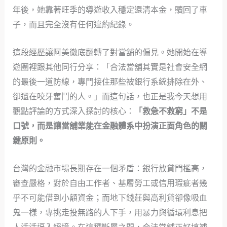
年後，她靠著旺季的導遊收入穩定還清本金，贖回了車
子，而且完全沒有任何違約紀錄。
這段經歷讓阿美徹底翻轉了對當舖的偏見。她開始在導
遊圈裡跟其他同行分享：「合法當舖其實是社會安全網
的最後一道防線，專門接住那些被銀行系統排除在外、
卻還在咬牙奮鬥的人。」而這句話，也正是我今天想用
觀點評論的方式深入探討的核心：
「救急不救窮」不是
口號，而是讓當舖業能在金融體系中扮演正面角色的關
鍵原則。
台灣的金融市場長期存在一個矛盾：銀行放貸門檻高，
審查嚴格，對於自由工作者、基層勞工或信用瑕疵者幾
乎不可能借到小額資金；而地下錢莊與高利貸卻像吸血
鬼一樣，專挑走投無路的人下手，用暴力與循環利息把