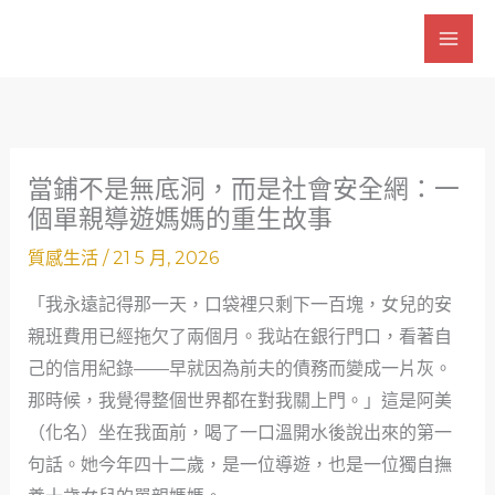
跳
至
主
要
內
容
當鋪不是無底洞，而是社會安全網：一
個單親導遊媽媽的重生故事
質感生活
/
21 5 月, 2026
「我永遠記得那一天，口袋裡只剩下一百塊，女兒的安
親班費用已經拖欠了兩個月。我站在銀行門口，看著自
己的信用紀錄——早就因為前夫的債務而變成一片灰。
那時候，我覺得整個世界都在對我關上門。」這是阿美
（化名）坐在我面前，喝了一口溫開水後說出來的第一
句話。她今年四十二歲，是一位導遊，也是一位獨自撫