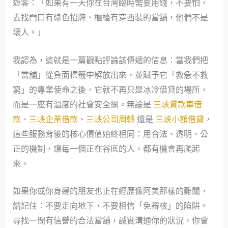
遊客：「如果有一天你在台灣臨時需要用錢，不要怕，
去找門口有綠色招牌、櫃檯有穿西裝的當舖，他們不是
壞人。」
我認為，這就是一篇觀點評論該傳遞的信息：當我們把
「當舖」從負面標籤中解放出來，並賦予它「救急不救
窮」的專業使命之後，它就不再只是冰冷借貸的場所，
而是一座有溫度的社會安全網。無論是
三峽貸款車借
款
、
三峽企業借款
、
三峽公司周轉
還是
三峽小額借貸
，
這些服務背後的核心價值始終相同：用合法、透明、公
正的機制，讓每一個正在谷底的人，都有機會再爬起
來。
如果你或你身邊的朋友也正在經歷像阿美那樣的難關，
請記住：不要走向地下，不要相信「免審核」的陷阱。
尋找一間有信譽的合法當舖，誠實溝通你的狀況，你會