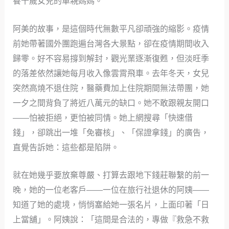
養十歲女兒的單親媽媽。
阿美的故事，是這個時代無數平凡卻頑強的縮影。疫情
前她帶著國外團跑遍台灣各大景點，卻在疫情期間收入
歸零。好不容易撐到解封，觀光業逐漸復甦，但淡旺季
的落差依然讓她每月收入像雲霄飛車。去年冬天，女兒
突然高燒不退住院，醫藥費加上住院期間無法帶團，她
一夕之間背負了將近八萬元的缺口。她不敢跟親友開口
——怕被拒絕，更怕被同情。她上網搜尋「快速借
錢」，卻跳出一堆「免審核」、「保證拿錢」的廣告，
直覺告訴她：這些都是陷阱。
就在她幾乎要放棄尊嚴、打算去跟地下錢莊聯繫的前一
晚，她的一位老客戶——一位在旅行社退休的阿姨——
知道了她的處境，悄悄塞給她一張名片，上面印著「日
上當舖」。阿姨說：「這間是合法的，專做『救急不救