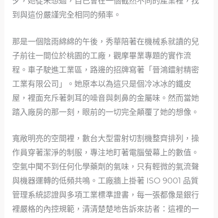
夕，她從未想過，自己會在一個截然不同的產業裡，找
到與這份嚴謹完全相同的頻率。
那是一個陰雨綿綿的午後，秀華陪著在機械系就讀的兒
子前往一間位於桃園的工廠，觀摩畢業專題的實作流
程。車子駛進工業區，路邊的招牌寫著「晉鴻鐳射精密
工業有限公司」。她原本以為這只是個冷冰冰的鐵皮
屋，裡面充斥著刺耳的噪音與刺鼻的金屬味。然而當她
踏入廠房的那一刻，眼前的一切完全顛覆了她的想像。
寬敞明亮的空間裡，數台大型雷射切割機整齊排列，操
作員穿著潔淨的制服，專注地盯著電腦螢幕上的數值。
空氣中聞不到任何化學藥劑的氣味，只有輕微的氣流聲
與機器運轉的低頻共鳴。工廠牆上掛著 ISO 9001 品質
管理系統認證與多項工業標準證書，每一張都像是銀行
裡嚴格的內控規範，清清楚楚地告訴來訪者：這裡的一