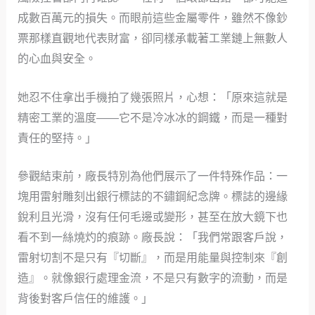
成數百萬元的損失。而眼前這些金屬零件，雖然不像鈔
票那樣直觀地代表財富，卻同樣承載著工業鏈上無數人
的心血與安全。
她忍不住拿出手機拍了幾張照片，心想：「原來這就是
精密工業的溫度——它不是冷冰冰的鋼鐵，而是一種對
責任的堅持。」
參觀結束前，廠長特別為他們展示了一件特殊作品：一
塊用雷射雕刻出銀行標誌的不鏽鋼紀念牌。標誌的邊緣
銳利且光滑，沒有任何毛邊或變形，甚至在放大鏡下也
看不到一絲燒灼的痕跡。廠長說：「我們常跟客戶說，
雷射切割不是只有『切斷』，而是用能量與控制來『創
造』。就像銀行處理金流，不是只有數字的流動，而是
背後對客戶信任的維護。」