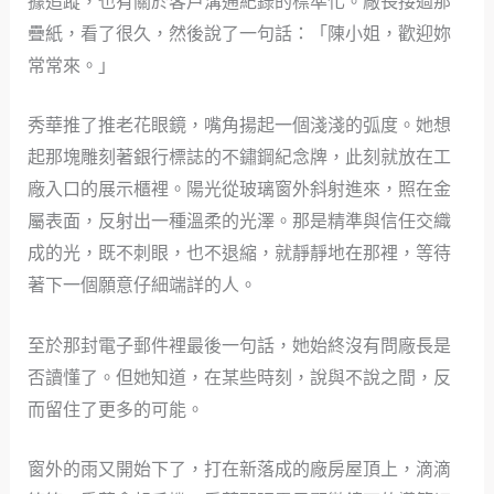
據追蹤，也有關於客戶溝通紀錄的標準化。廠長接過那
疊紙，看了很久，然後說了一句話：「陳小姐，歡迎妳
常常來。」
秀華推了推老花眼鏡，嘴角揚起一個淺淺的弧度。她想
起那塊雕刻著銀行標誌的不鏽鋼紀念牌，此刻就放在工
廠入口的展示櫃裡。陽光從玻璃窗外斜射進來，照在金
屬表面，反射出一種溫柔的光澤。那是精準與信任交織
成的光，既不刺眼，也不退縮，就靜靜地在那裡，等待
著下一個願意仔細端詳的人。
至於那封電子郵件裡最後一句話，她始終沒有問廠長是
否讀懂了。但她知道，在某些時刻，說與不說之間，反
而留住了更多的可能。
窗外的雨又開始下了，打在新落成的廠房屋頂上，滴滴