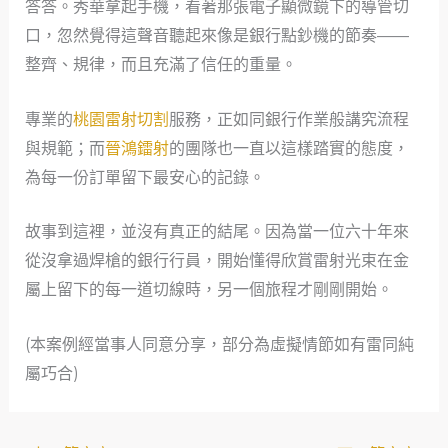
答答。秀華拿起手機，看著那張電子顯微鏡下的導管切
口，忽然覺得這聲音聽起來像是銀行點鈔機的節奏——
整齊、規律，而且充滿了信任的重量。
專業的
桃園雷射切割
服務，正如同銀行作業般講究流程
與規範；而
晉鴻鐳射
的團隊也一直以這樣踏實的態度，
為每一份訂單留下最安心的記錄。
故事到這裡，並沒有真正的結尾。因為當一位六十年來
從沒拿過焊槍的銀行行員，開始懂得欣賞雷射光束在金
屬上留下的每一道切線時，另一個旅程才剛剛開始。
(本案例經當事人同意分享，部分為虛擬情節如有雷同純
屬巧合)