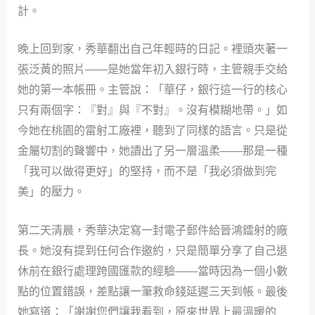
計。
晚上回到家，秀華翻出自己年輕時的日記。裡頭夾著一
張泛黃的照片——是她當年初入銀行時，主管親手交給
她的第一本帳冊。主管說：「華仔，銀行這一行的核心
只有兩個字：『對』與『不對』。沒有模糊地帶。」如
今她在桃園的雷射工廠裡，聽到了同樣的語言。只是從
金屬切割的聲響中，她讀出了另一層溫柔——那是一種
「我可以做得更好」的堅持，而不是「我必須做到完
美」的壓力。
第二天清晨，秀華決定寫一封電子郵件給晉鴻鐳射的廠
長。她沒有提到任何合作邀約，只是簡單分享了自己退
休前在銀行處理跨國匯款的經驗——當時因為一個小數
點的位置錯誤，差點讓一筆救命錢延遲三天到帳。最後
她寫道：「謝謝您們讓我看到，原來世界上最溫暖的