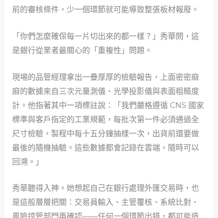
前的審核條件，少一個環節就可能導致整張板材報廢。
「你們怎麼確保每一片切出來的都一樣？」秀華問，這
是銀行從業者最關心的「重複性」問題。
現場的品管經理拿出一疊厚厚的檢驗報告，上面密密麻
麻的數據來自三次元量測儀、光學投影儀與表面粗糙度
計。他指著其中一項標註說：「我們嚴格遵循 CNS 國家
標準與客戶指定的工業規範，每批次第一件必須通過全
尺寸檢驗，製程中每十五分鐘抽樣一次，出貨前還要做
最後的隨機抽驗。這些數據都會記錄在雲端，隨時可以
回溯。」
秀華聽得入神。她想起自己在銀行處理外匯交易時，也
是這般層層把關：交易員輸入、主管覆核、系統比對、
風險控管部門再確認——任何一個環節出錯，都可能造