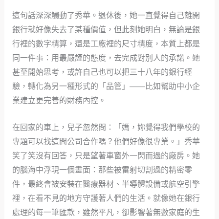
這句話深深觸動了秀華。退休後，她一直覺得自己離開
銀行就好像失去了某種價值，但此刻她明白，無論是銀
行裡的數字精算，還是工廠裡的尺寸精度，本質上都是
同一件事：用最嚴謹的態度，去完成對別人的承諾。她
甚至開始思考，或許自己也可以把三十八年的銀行經
驗，轉化為另一種形式的「品管」——比如幫助中小企
業建立更完善的財務內控。
在回家的車上，兒子忽然問：「媽，妳覺得我們學校的
專題可以找這間公司合作嗎？他們好像很專業。」秀華
笑了笑沒有回答，只是望著車窗外一閃而過的廠房。她
的腦海中浮現一個畫面：那些被雷射切割過的精密零
件，最終會被安裝在醫療器材、半導體設備或航空引擎
裡，在看不見的地方守護著人們的生活。就像她在銀行
處理的每一筆匯款，雖然平凡，卻影響著無數家庭的生