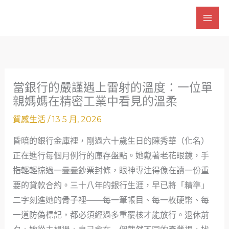
跳
至
主
要
內
容
當銀行的嚴謹遇上雷射的溫度：一位單
親媽媽在精密工業中看見的溫柔
質感生活
/
13 5 月, 2026
昏暗的銀行金庫裡，剛過六十歲生日的陳秀華（化名）
正在進行每個月例行的庫存盤點。她戴著老花眼鏡，手
指輕輕掠過一疊疊鈔票封條，眼神專注得像在讀一份重
要的貸款合約。三十八年的銀行生涯，早已將「精準」
二字刻進她的骨子裡——每一筆帳目、每一枚硬幣、每
一道防偽標記，都必須經過多重覆核才能放行。退休前