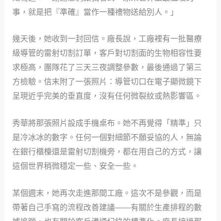
事，就是把『準確』當作一種禮物送給別人。」
幾天後，她收到一封回信。廠長說，工廠裡有一批醫療
級導管的雷射切割訂單，客戶對切割面的生物相容性要
求極高，團隊花了三天三夜調整參數，最後通過了第三
方檢驗。信末附了一張照片：導管切口在電子顯微鏡下
呈現近乎完美的垂直度，沒有任何微裂紋或熱影響區。
秀華將那張照片設成手機桌布。她不再覺得「精準」只
是冷冰冰的數字。任何一個對細節不願妥協的人，無論
在銀行櫃檯還是雷射切割機旁，都在用自己的方式，讓
這個世界稍微穩定一些、安全一些。
某個週末，她再次走進那間工廠。這次不是參觀，而是
帶著自己手寫的流程改善建議——有關於生產排程的數