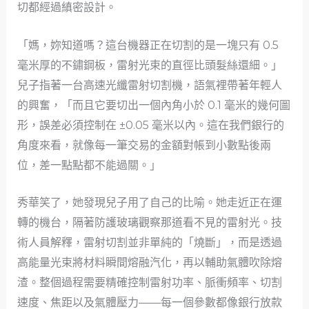
切都經過縝密設計。
「媽，妳知道嗎？這台機器正在切割的是一塊只有 0.5
毫米厚的不鏽鋼板，雷射光束的直徑比頭髮絲還細。」
兒子指著一台高速光纖雷射切割機，語氣裡帶著年輕人
的興奮，「而且它要切出一個內角小於 0.1 毫米的幾何圖
形，誤差必須控制在 ±0.05 毫米以內。這在我們銀行的
角度來看，就像每一筆交易的金額對帳到小數點後兩
位，差一點點都不能過關。」
秀華笑了，她發現兒子用了自己的比喻。她走近正在運
轉的機台，隔著防護玻璃觀察那道看不見的雷射光。技
術人員解釋，雷射切割並非單純的「燒斷」，而是透過
高能量光束將材料瞬間熔融汽化，再以輔助氣體吹除熔
渣。整個過程需要精確控制雷射功率、脈衝頻率、切割
速度、焦距以及氣體壓力——每一個參數都像銀行放款