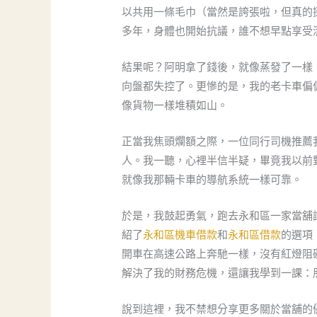
以共用一條毛巾（當然是誇張啦，但真的
多年，身體也開始抗議，誰不想早點享受
結果呢？阿明拿了錢後，就像蒸發了一樣
向盤都失控了。更慘的是，我的老卡車偏
像貨物一樣堆積如山。
正當我焦頭爛額之際，一位同行司機推薦
人。我一聽，心裡半信半疑，畢竟我以前
就像我那輛卡車的導航系統一樣可靠。
於是，我鼓起勇氣，跑去永和區一家當舖
紹了
永和區機車借款
和
永和區借款
的選項
開車在高速公路上奔馳一樣，沒有紅燈阻
解決了我的財務危機，還讓我學到一課：
說到這裡，我不禁想分享更多關於當舖的