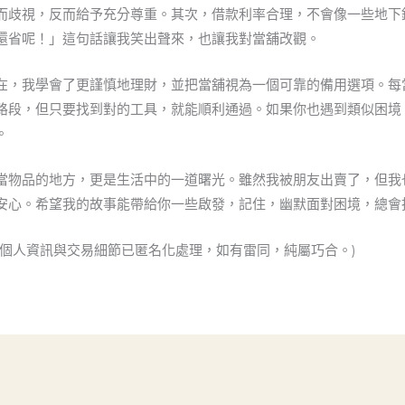
而歧視，反而給予充分尊重。其次，借款利率合理，不會像一些地下
還省呢！」這句話讓我笑出聲來，也讓我對當舖改觀。
在，我學會了更謹慎地理財，並把當舖視為一個可靠的備用選項。每
路段，但只要找到對的工具，就能順利通過。如果你也遇到類似困境
。
當物品的地方，更是生活中的一道曙光。雖然我被朋友出賣了，但我
安心。希望我的故事能帶給你一些啟發，記住，幽默面對困境，總會
，個人資訊與交易細節已匿名化處理，如有雷同，純屬巧合。)