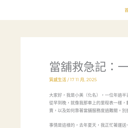
跳
至
主
要
內
容
當舖救急記：
質感生活
/
17 11 月, 2025
大家好，我是小美（化名），一位年過半
從早到晚，就像我那車上的里程表一樣，
賣，以及如何靠著當舖服務度過難關。別
事情是這樣的，去年夏天，我正忙著運送