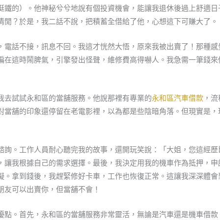
挺鐵的）。他神秘兮兮地說有個投資機會，能讓我退休後過上舒適日
清閒？於是，我二話不說，把積蓄全借給了他，心想這下可賺大了。
，電話不接，訊息不回。我這才恍然大悟，原來我被出賣了！那種感
偏在這時鬧脾氣，引擎發出怪聲，維修費高得嚇人。我急需一筆錢來
我去試試永和區的當舖服務。他說那裡有專業的
永和區汽車借款
，流
對當舖的印象還停留在老電影裡，以為都是些陰暗角落。但現實是，
諮詢。工作人員耐心聽完我的故事，還開玩笑說：「大姐，您這經歷
，讓我根據自己的需求選擇。最後，我決定用我的機車作為抵押，申
礙。拿到錢後，我趕緊修好卡車，工作也恢復正常。這讓我深深體會
朋友可以出賣你，但當舖不會！
優點。首先，永和區的當舖服務非常靈活，無論是汽車還是機車借款