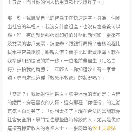
十五萬，而且你的個人信用貸款也快爆炸了。」
那一刻，我感覺自己的智齒正在快速蛀空。身為一個剛
出社會的年輕人，我沒有什麼祖產，也沒有富爸爸可以
靠，唯一有的就是那張剛印好的牙醫師執照和一張來不
及兌現的客戶支票。怎麼辦？跟銀行周轉？審核流程比
拔水平智齒還慢；跟親友借？面子比琺瑯質還薄。就在
我準備用頭撞牆的前一秒，一位老前輩醫生（化名白
哥）拍拍我的肩膀：「年輕人，你知道汐止有一家當
舖，專門處理這種『救急不救窮』的狀況嗎？」
「當舖？」我反射性地皺眉。腦中浮現的畫面是：昏暗
的鐵門、穿著黑衣的大哥、還有那種「你懂得」的江湖
氣氛。白哥笑了：「你想太多了。現在合法的當舖就像
社會安全網，專門接住那些臨時摔跤的人。尤其是像你
這樣有穩定收入的專業人士，一張簡單的
汐止支票貼