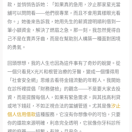
款，並悄悄告訴她：「如果真的急用，汐止那家星光當
舖可以問問看——他們很專業，而且不會用異樣眼光看
你。」她後來告訴我，她用先生的薪資證明順利借到一
筆小額資金，解決了燃眉之急。那一刻，我忽然覺得自
己不是在賣弄牙齒，而是在幫助別人構築一種面對困境
的勇氣。
回頭想想，我的人生也因為這件事有了奇妙的蛻變。從
一個只看見X光片和根管治療的牙醫，變成一個懂得用
「社會安全網」思維去看待金錢流動的年輕人。我開始
在診所裡提倡「財務健檢」的觀念——不是要大家去投
資，而是提醒每個人，如果有緊急需求，與其找高利貸
或地下錢莊，不如正視合法的當舖管道。尤其是像
汐止
個人信用借款
這種服務，它沒有你想像中的可怕，只要
你的還款來源明確，利息完全透明，它就像你牙科診所
裡的麻藥——短暫、有效、且安全。