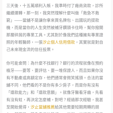
三天後，十五萬順利入帳，我準時付了廠商貨款，診所
繼續運轉。那一刻，我突然理解什麼叫做「救急不救
窮」——當舖不是讓你拿來買名牌包、出國玩的提款
機，而是當你的人生突然被補牙鑽頭卡住時，幫你撥開
那層碎屑的專業工具。尤其對於像我們這種擁有專業證
照的年輕醫師，一張
汐止個人信用借款
，其實就是對自
己未來現金流的信任投票。
你可能會問：為什麼不找銀行？銀行的流程就像在預約
植牙——要等、要評估、要一堆保證人，而且如果你沒
有不動產或高額定存，他們通常會微笑搖頭。合法的當
舖不同，他們看的不是你有多少房子，而是你有沒有
「還款能力」和「還款意願」。就像牙醫看牙齒，先看
有沒有蛀，再決定怎麼補，對吧？經過那次經驗，我甚
至開始覺得，
汐止當舖推薦
給其他需要短期周轉的朋