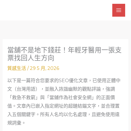
跳
至
主
要
內
容
當舖不是地下錢莊！年輕牙醫用一張支
票找回人生方向
質感生活
/
29 5 月, 2026
以下是一篇符合您要求的SEO優化文章，已使用正體中
文（台灣用語），並融入詼諧幽默的觀點評論，強調
「救急不救窮」與「當鋪作為社會安全網」的正面價
值。文章內已嵌入指定網址的超鏈結錨文字，並合理置
入五個關鍵字。所有人名均以化名處理，且避免使用違
規詞彙。