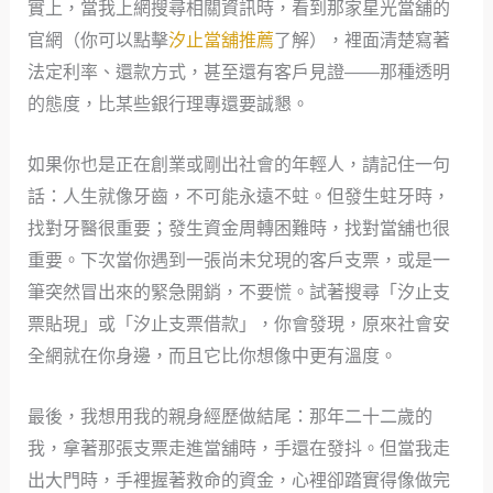
實上，當我上網搜尋相關資訊時，看到那家星光當舖的
官網（你可以點擊
汐止當舖推薦
了解），裡面清楚寫著
法定利率、還款方式，甚至還有客戶見證——那種透明
的態度，比某些銀行理專還要誠懇。
如果你也是正在創業或剛出社會的年輕人，請記住一句
話：人生就像牙齒，不可能永遠不蛀。但發生蛀牙時，
找對牙醫很重要；發生資金周轉困難時，找對當舖也很
重要。下次當你遇到一張尚未兌現的客戶支票，或是一
筆突然冒出來的緊急開銷，不要慌。試著搜尋「汐止支
票貼現」或「汐止支票借款」，你會發現，原來社會安
全網就在你身邊，而且它比你想像中更有溫度。
最後，我想用我的親身經歷做結尾：那年二十二歲的
我，拿著那張支票走進當舖時，手還在發抖。但當我走
出大門時，手裡握著救命的資金，心裡卻踏實得像做完