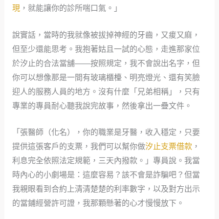
現
，就能讓你的診所喘口氣。」
說實話，當時的我就像被拔掉神經的牙齒，又痠又麻，
但至少還能思考。我抱著姑且一試的心態，走進那家位
於汐止的合法當舖——按照規定，我不會說出名字，但
你可以想像那是一間有玻璃櫃檯、明亮燈光、還有笑臉
迎人的服務人員的地方。沒有什麼「兄弟相稱」，只有
專業的專員耐心聽我說完故事，然後拿出一疊文件。
「張醫師（化名），你的職業是牙醫，收入穩定，只要
提供這張客戶的支票，我們可以幫你做
汐止支票借款
，
利息完全依照法定規範，三天內撥款。」專員說。我當
時內心的小劇場是：這麼容易？該不會是詐騙吧？但當
我親眼看到合約上清清楚楚的利率數字，以及對方出示
的當鋪經營許可證，我那顆懸著的心才慢慢放下。