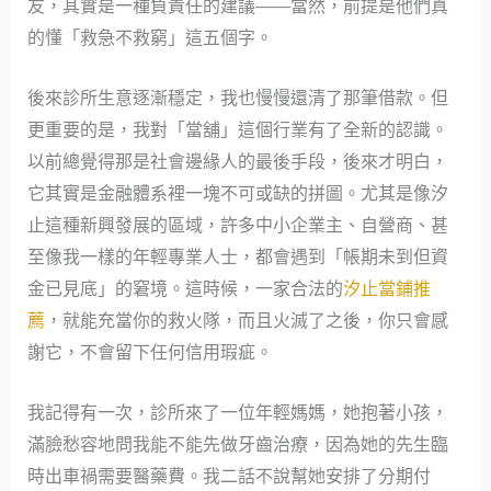
友，其實是一種負責任的建議——當然，前提是他們真
的懂「救急不救窮」這五個字。
後來診所生意逐漸穩定，我也慢慢還清了那筆借款。但
更重要的是，我對「當舖」這個行業有了全新的認識。
以前總覺得那是社會邊緣人的最後手段，後來才明白，
它其實是金融體系裡一塊不可或缺的拼圖。尤其是像汐
止這種新興發展的區域，許多中小企業主、自營商、甚
至像我一樣的年輕專業人士，都會遇到「帳期未到但資
金已見底」的窘境。這時候，一家合法的
汐止當鋪推
薦
，就能充當你的救火隊，而且火滅了之後，你只會感
謝它，不會留下任何信用瑕疵。
我記得有一次，診所來了一位年輕媽媽，她抱著小孩，
滿臉愁容地問我能不能先做牙齒治療，因為她的先生臨
時出車禍需要醫藥費。我二話不說幫她安排了分期付