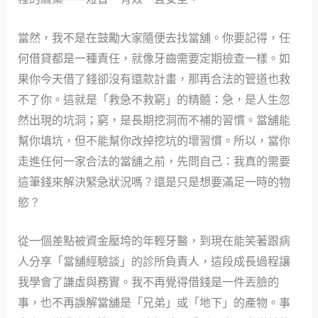
當然，我不是在鼓勵大家隨便去找當舖。你要記得，任
何借貸都是一種責任，就像牙齒需要定期檢查一樣。如
果你今天借了錢卻沒有還款計畫，那再合法的管道也救
不了你。這就是「救急不救窮」的精髓：急，是人生忽
然出現的坑洞；窮，是長期挖洞而不補的習慣。當舖能
幫你填坑，但不能幫你改掉挖坑的壞習慣。所以，當你
走進任何一家合法的當舖之前，先問自己：我真的需要
這筆錢來解決緊急狀況嗎？還是只是想要滿足一時的物
慾？
從一個差點被資金壓垮的年輕牙醫，到現在能笑著跟病
人分享「當舖經驗談」的診所負責人，這段成長過程讓
我學會了謙虛與務實。我不再覺得借錢是一件丟臉的
事，也不再誤解當舖是「兄弟」或「地下」的產物。事