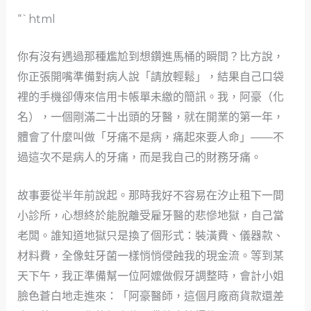
“`html
你有沒有遇過那種尷尬到想鑽進馬桶的瞬間？比方說，
你正張開嘴準備對病人說「請放輕鬆」，結果自己口袋
裡的手機卻傳來信用卡帳單未繳的簡訊。我，阿豪（化
名），一個剛滿二十出頭的牙醫，就在開業的第一年，
體會了什麼叫做「牙痛不是病，痛起來要人命」——不
過這次不是病人的牙痛，而是我自己的財務牙痛。
故事要從半年前說起。那時我好不容易在汐止租下一間
小診所，心想終於能脫離受雇牙醫的悲慘地獄，自己當
老闆。誰知道地獄只是換了個形式：裝潢費、儀器款、
材料費，全像蛀牙菌一樣悄悄侵蝕我的現金流。等到某
天下午，我正準備幫一位阿嬤做假牙調整時，會計小姐
臉色蒼白地走進來：「阿豪醫師，這個月廠商貨款還差