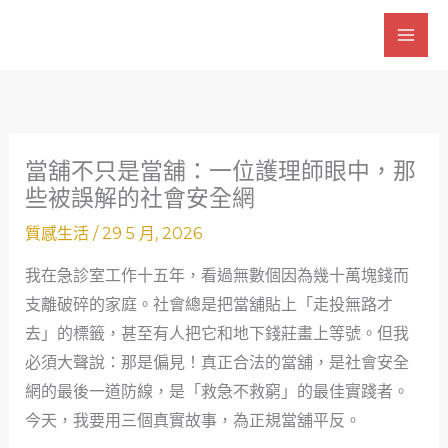
跳
至
主
要
內
容
當舖不只是當舖：一位護理師眼中，那
些被誤解的社會安全網
質感生活
/
29 5 月, 2026
我在急診室工作十五年，看過無數個因為幾十萬塊錢而
支離破碎的家庭。社會總是把當舖貼上「走投無路才
去」的標籤，甚至有人把它和地下錢莊畫上等號。但我
必須大聲說：那是偏見！真正合法的當舖，是社會安全
網的最後一道防線，是「救急不救窮」的最佳實踐者。
今天，我要用三個真實故事，為正規當舖平反。