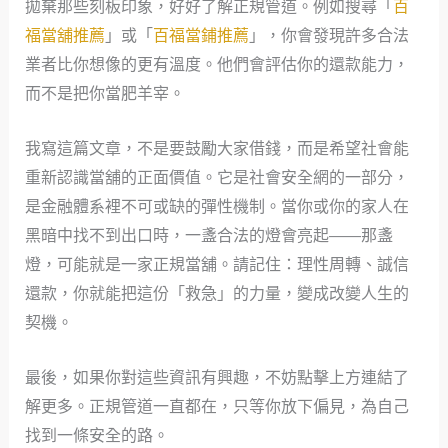
拋棄那些刻板印象，好好了解正規管道。例如搜尋「
百
福當舖推薦
」或「
百福當鋪推薦
」，你會發現許多合法
業者比你想像的更有溫度。他們會評估你的還款能力，
而不是把你當肥羊宰。
我寫這篇文章，不是要鼓勵大家借錢，而是希望社會能
重新認識當舖的正面價值。它是社會安全網的一部分，
是金融體系裡不可或缺的彈性機制。當你或你的家人在
黑暗中找不到出口時，一盞合法的燈會亮起——那盞
燈，可能就是一家正規當舖。請記住：理性周轉、誠信
還款，你就能把這份「救急」的力量，變成改變人生的
契機。
最後，如果你對這些資訊有興趣，不妨點擊上方連結了
解更多。正規管道一直都在，只等你放下偏見，為自己
找到一條安全的路。