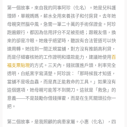
第一個故事，來自我的同事阿珍（化名）。她是兒科護
理師，單親媽媽，薪水全用來養孩子和付房貸。去年她
母親突然腦中風，急需一筆二十萬的手術保證金。阿珍
跑遍銀行，都因為信用評分不足被拒絕；跟親友借，換
來的卻是冷眼。她幾乎絕望時，聽說有合法管道可以快
速周轉。她找到一間正規當舖，對方沒有推銷高利貸，
而是仔細審核她的工作證明和還款能力，建議她使用
百
福支票貼現
的方式。三天內，錢就匯進戶頭，利率完全
透明，白紙黑字寫清楚。阿珍說：「那時候我才知道，
當舖不是吸血蟲，而是真正能救命的工具。」如果沒有
這個選項，她母親可能等不到開刀。這就是「救急」的
意義——不是鼓勵你借錢揮霍，而是在生死關頭拉你一
把。
第二個故事，是我照顧的病患家屬。小惠（化名），四