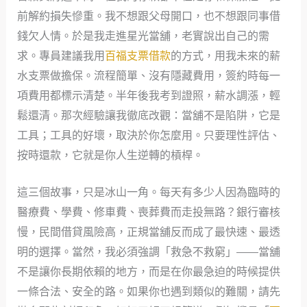
前解約損失慘重。我不想跟父母開口，也不想跟同事借
錢欠人情。於是我走進星光當舖，老實說出自己的需
求。專員建議我用
百福支票借款
的方式，用我未來的薪
水支票做擔保。流程簡單、沒有隱藏費用，簽約時每一
項費用都標示清楚。半年後我考到證照，薪水調漲，輕
鬆還清。那次經驗讓我徹底改觀：當舖不是陷阱，它是
工具；工具的好壞，取決於你怎麼用。只要理性評估、
按時還款，它就是你人生逆轉的槓桿。
這三個故事，只是冰山一角。每天有多少人因為臨時的
醫療費、學費、修車費、喪葬費而走投無路？銀行審核
慢，民間借貸風險高，正規當舖反而成了最快速、最透
明的選擇。當然，我必須強調「救急不救窮」——當舖
不是讓你長期依賴的地方，而是在你最急迫的時候提供
一條合法、安全的路。如果你也遇到類似的難關，請先