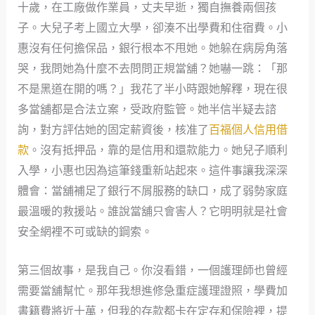
十歲，在工廠做作業員，丈夫早逝，獨自撫養兩個孩
子。大兒子考上國立大學，卻湊不出學費和住宿費。小
惠沒有任何擔保品，銀行根本不甩她。她躲在病房角落
哭，我問她為什麼不去問問正規當舖？她嚇一跳：「那
不是黑道在開的嗎？」我花了半小時跟她解釋，現在很
多當舖都是合法立案，受政府監管。她半信半疑去諮
詢，對方評估她的固定薪資後，核准了
百福個人信用借
款
。沒有抵押品，靠的是信用和還款能力。她兒子順利
入學，小惠也因為這筆錢重新站起來。這件事讓我深深
體會：當舖補足了銀行不屑服務的缺口，成了弱勢家庭
最溫暖的救援站。誰說當舖只會害人？它明明就是社會
安全網裡不可或缺的鋼索。
第三個故事，是我自己。你沒看錯，一個護理師也曾經
需要當舖幫忙。那年我想進修急重症護理證照，學費加
書籍費將近十萬，但我的存款都卡在定存和保險裡，提