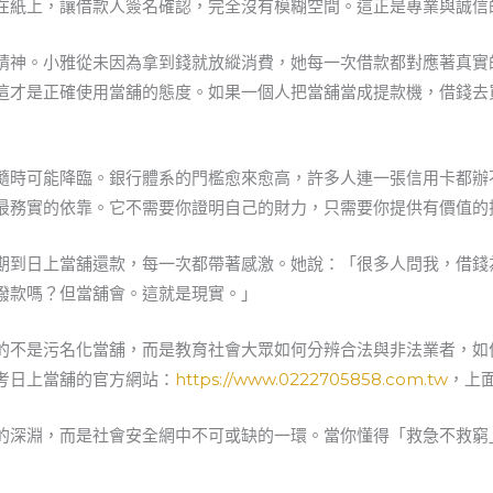
在紙上，讓借款人簽名確認，完全沒有模糊空間。這正是專業與誠信
精神。小雅從未因為拿到錢就放縱消費，她每一次借款都對應著真實
這才是正確使用當舖的態度。如果一個人把當舖當成提款機，借錢去
隨時可能降臨。銀行體系的門檻愈來愈高，許多人連一張信用卡都辦
最務實的依靠。它不需要你證明自己的財力，只需要你提供有價值的
期到日上當舖還款，每一次都帶著感激。她說：「很多人問我，借錢
撥款嗎？但當舖會。這就是現實。」
的不是污名化當舖，而是教育社會大眾如何分辨合法與非法業者，如
考日上當舖的官方網站：
https://www.0222705858.com.tw
，上
的深淵，而是社會安全網中不可或缺的一環。當你懂得「救急不救窮