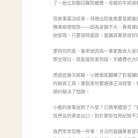
了。她立刻衝回醫院繳費，母親的手術順
但故事還沒結束。母親出院後需要長期復
機車辦理借款——因為金額不大，專員建
她發現，只要按時還款，當舖其實是很好
更特別的是，後來她因為一筆家教收入收
票兌現日，就能提前拿到錢，手續費也合
透過這幾次經驗，小雅徹底翻轉了對當舖
的融資工具。重點是你要選擇正派經營、
順利解決了問題。
小雅的故事說明了什麼？它精準體現了「
抵押品的資金出口。對於那些信用紀錄不
我們常常忽略一件事：合法的當舖業者受