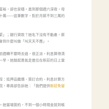
富裕，卻也安穩。直到那個週六深夜，母
十萬——這筆數字，對於月薪不到三萬的
緊」；銀行貸款？她名下沒有不動產，薪
會到什麼叫做「叫天天不應」。
前週轉不靈時去過，很正派，利息算得清
一早，她鼓起勇氣走進位在新莊的日上當
程：抵押品鑑價、簽訂合約、利息計算方
院，專員卻告訴她：「我們提供
新莊免留
。她當場簽約，不到一個小時現金就到帳