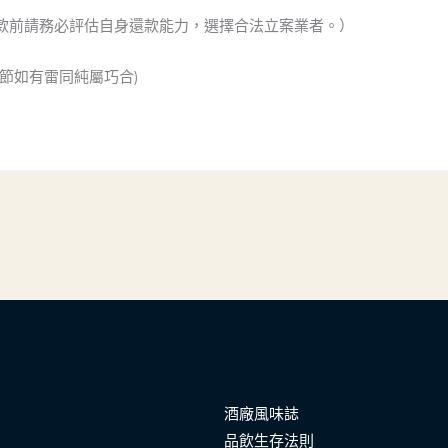
款前請務必評估自身還款能力，選擇合法立案業者。）
節如有雷同純屬巧合)
酒廠風味誌
品飲生存法則