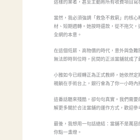
這樣的業者，甚至主動將所有收費項目寫
當然，我必須強調「救急不救窮」的核心
材、短期週轉。她按時還款，從不拖欠，
全網的本意。
在這個低薪、高物價的時代，意外與急難
無法即時到位時，民間的正派當舖就成了
小雅如今已經轉正為正式教師，她依然定
親躺在手術台上，銀行會為了你一小時內
這番話聽來殘酷，卻句句真實。我們需要
解更多關於合法當舖的運作方式，歡迎參
最後，我想用一句話總結：當舖不是萬惡
你點一盞燈。