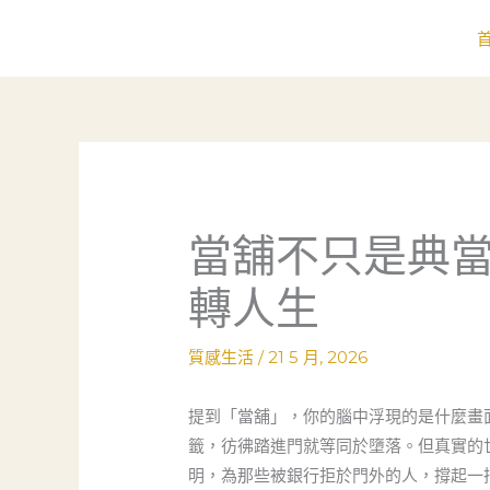
跳
至
主
要
內
容
當舖不只是典
轉人生
質感生活
/
21 5 月, 2026
提到「當舖」，你的腦中浮現的是什麼畫
籤，彷彿踏進門就等同於墮落。但真實的
明，為那些被銀行拒於門外的人，撐起一