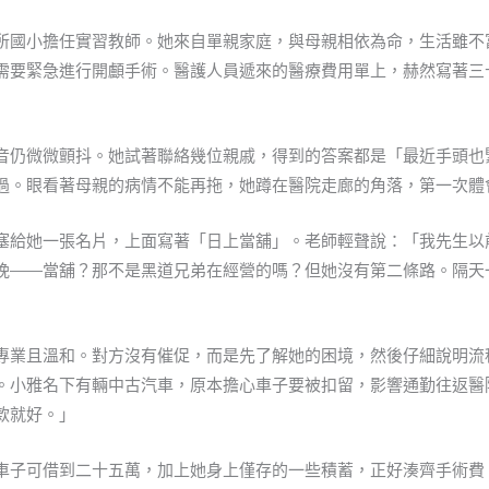
所國小擔任實習教師。她來自單親家庭，與母親相依為命，生活雖不
需要緊急進行開顱手術。醫護人員遞來的醫療費用單上，赫然寫著三
音仍微微顫抖。她試著聯絡幾位親戚，得到的答案都是「最近手頭也
過。眼看著母親的病情不能再拖，她蹲在醫院走廊的角落，第一次體
塞給她一張名片，上面寫著「日上當舖」。老師輕聲說：「我先生以
晚——當舖？那不是黑道兄弟在經營的嗎？但她沒有第二條路。隔天
專業且溫和。對方沒有催促，而是先了解她的困境，然後仔細說明流
。小雅名下有輛中古汽車，原本擔心車子要被扣留，影響通勤往返醫
款就好。」
車子可借到二十五萬，加上她身上僅存的一些積蓄，正好湊齊手術費