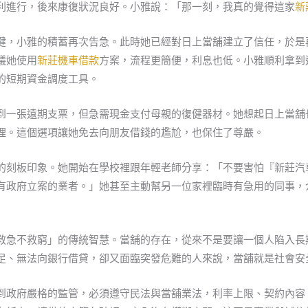
利進行，後來康復狀況良好。小雅說：「那一刻，我真的覺得這家
新
健，小雅的積蓄再次告急。此時她已經對日上當舖建立了信任，於是
議她使用
新莊機車借款
方案，流程更簡便，利息也低。小雅順利拿到
的短期資金調度工具。
到一張遠期支票，但急需現金支付母親的復健器材。她想起日上當舖
理。這個選項讓她免去向朋友借錢的尷尬，也保住了尊嚴。
的刻板印象。她開始在學校裡跟年輕老師分享：「不要害怕『新莊汽
有政府立案的業者。」她甚至主動幫另一位家裡臨時有急用的同事，
救急不救窮」的傳統智慧。當舖的存在，從來不是要讓一個人陷入長
足、無法向銀行借貸，卻又面臨突發危難的人來說，當舖就是社會安
到政府嚴格的監管，必須遵守民法與當舖業法，利率上限、契約內容