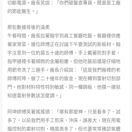
切斷電源。廠長笑說：「你們碳盤查專員，簡直是工廠
的節能醫生。」
那些數據背後的溫柔
午餐時間，廠長拉著翰宇到員工餐廳吃飯。餐廳裡供應
著家常菜，幾位師傅正在討論下午要測試的新板材。翰
宇注意到一位約莫五十歲的師傅，手上戴著防割手套，
指甲縫裡卡著細微的金屬粉塵，但他吃飯前還是仔細地
用肥皂洗了三遍手。廠長介紹說：「這是我們廠裡的老
師傅阿坤，做了二十幾年的鈑金，現在轉到雷射切割部
門。他對材料特性特別敏感，同一種鋼板，他摸一摸就
知道雷射參數該怎麼調。」
阿坤師傅笑著搖搖頭：「哪有那麼神，只是看多了、試
多了。以前我們用手工剪床、沖床，誤差大，現在用電
腦控制的雷射切割，精度高多了，但也要常常確認氣體