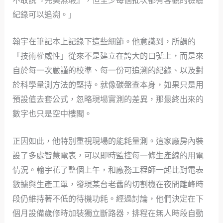
不敢說『完美無瑕』，但至少每個批次都有客觀的檢驗
紀錄可以追溯。」
翰宇在筆記本上記錄下這些細節。他意識到，所謂的
「技術權威性」從來不是建立在誇大的口號上，而是來
自於每一次嚴謹的校準、每一份可追溯的紀錄、以及對
於科學量測方法的堅持。就像碳盤查本身，如果只是用
預設值去套公式，忽略現場實測的差異，那最終出來的
數字也只是空中樓閣。
正因如此，他特別重視現場的能耗量測。這家廠房內裝
設了多處智慧電表，可以即時監控每一條生產線的用電
情況。翰宇花了整個上午，和廠務工程師一起比對電表
數據與生產工單，發現某台老舊的切割機在夜間離峰時
段仍維持著不低的待機功耗。經過討論，他們決定在下
個月設備歲修時加裝獨立斷路器，排程在無人時段自動