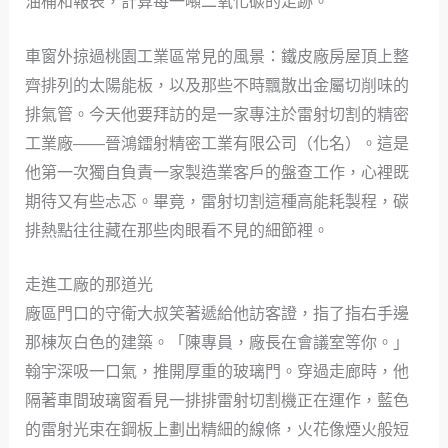
油桶和報表，計算每一噸二氧化碳的足跡。
車窗外掠過桃園工業區常見的風景：鐵皮廠房屋頂上整
齊排列的太陽能板，以及那些不時飄散出金屬切削味的
排氣管。今天他要拜訪的是一家專注於雷射切割的精密
工業廠——晉鴻鐳射精密工業有限公司（化名）。這是
他第一次獨自負責一家製造業客戶的盤查工作，心裡既
期待又有些忐忑。畢竟，雷射切割這種高能耗製程，碳
排熱點往往藏在那些肉眼看不見的細節裡。
走進工廠的那道光
廠區門口的守衛大叔笑著遞給他訪客證，指了指右手邊
那棟灰白色的建築。「陳專員，廠長在會議室等你。」
翰宇深吸一口氣，推開厚重的玻璃門。穿過走廊時，他
隔著車間玻璃窗看見一排排雷射切割機正在運作，藍色
的雷射光束在鋼板上劃出精細的線條，火花像煙火般短