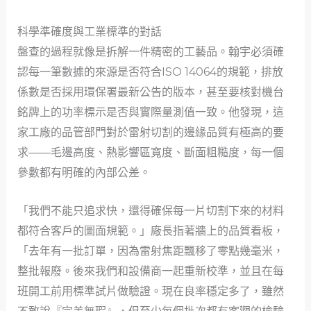
科學準確度與工業標準的對話
盤查的過程就像是拆解一件精密的工藝品。翰宇必須確
認每一筆數據的來源是否符合ISO 14064的規範，排放
係數是否採用環保署最新公告的版本，甚至要核對機台
銘牌上的功率標示是否與實際量測值一致。他發現，這
家工廠的品管部門對於雷射切割的邊緣品質有極高的要
求——毛邊高度、熱影響區寬度、斷面粗糙度，每一個
參數都有明確的內部公差。
「我們不能只追求快，還得確保每一片切割下來的材料
都符合客戶的圖面規範。」廠長指著牆上的品質看板，
「去年有一批訂單，因為雷射焦距飄移了零點幾毫米，
整批報廢。後來我們和設備商一起重新校準，並且在每
班開工前用標準試片做驗證。現在良率穩定多了，雖然