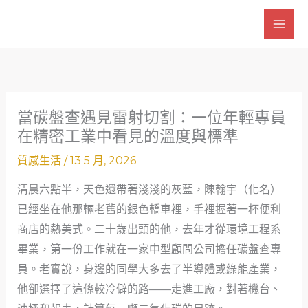
跳
至
主
要
內
容
當碳盤查遇見雷射切割：一位年輕專員
在精密工業中看見的溫度與標準
質感生活
/
13 5 月, 2026
清晨六點半，天色還帶著淺淺的灰藍，陳翰宇（化名）
已經坐在他那輛老舊的銀色轎車裡，手裡握著一杯便利
商店的熱美式。二十歲出頭的他，去年才從環境工程系
畢業，第一份工作就在一家中型顧問公司擔任碳盤查專
員。老實說，身邊的同學大多去了半導體或綠能產業，
他卻選擇了這條較冷僻的路——走進工廠，對著機台、