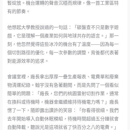
暫綻放。機台運轉的聲音沉穩而規律，像一首工業區特
有的節奏。
他想起大學教授說過的一句話：「碳盤查不只是數字遊
戲，它是理解一個產業如何與地球共存的語言。」那一
刻，他忽然覺得這些冰冷的機台有了溫度——因為每一
個切割路徑的優化，每一次參數的調整，背後都代表著
對能源效率的追求。
會議室裡，廠長拿出厚厚一疊生產報表、電費單和廢棄
物清運紀錄。翰宇沒有急著翻閱，而是先問了一個看似
簡單的問題：「廠長，您們的桃園雷射切割作業，通常
在換料或待機時，機器會繼續維持待機電力嗎？」廠長
愣了一下，隨即露出讚許的笑容：「你看得很細。我們
去年開始導入自動休眠模組，待機時間超過五分鐘就會
自動降載，聽說光是這項就省了快百分之八的電費。」