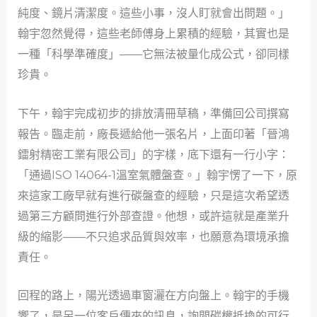
純度、鏡片清潔度。這些小事，沒人盯就會出問題。」
翰宇忽然覺得，這些老師傅身上累積的經驗，其實也是
一種「科學準確度」——它無法被量化成公式，卻同樣
珍貴。
下午，翰宇完成初步的排放清冊草稿，準備回公司撰寫
報告。臨走前，廠長遞給他一張名片，上面印著「晉鴻
鐳射精密工業有限公司」的字樣，底下還有一行小字：
「通過ISO 14064-1溫室氣體盤查。」翰宇愣了一下，原
來這家工廠早就有進行碳盤查的經驗，只是這次希望透
過第三方顧問進行外部查證。他想，或許這就是產業升
級的縮影——不只追求品質與效率，也願意為環境承擔
責任。
回程的路上，陽光透過車窗灑在方向盤上。翰宇的手機
響了，是另一位客戶傳來的訊息，詢問碳權抵換的可行