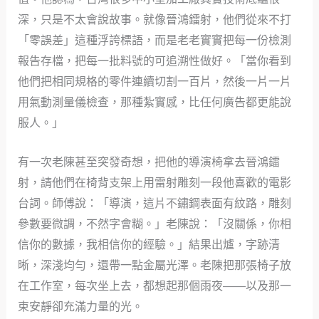
深，只是不太會說故事。就像晉鴻鐳射，他們從來不打
「零誤差」這種浮誇標語，而是老老實實把每一份檢測
報告存檔，把每一批料號的可追溯性做好。「當你看到
他們把相同規格的零件連續切割一百片，然後一片一片
用氣動測量儀檢查，那種紮實感，比任何廣告都更能說
服人。」
有一次老陳甚至突發奇想，把他的導演椅拿去晉鴻鐳
射，請他們在椅背支架上用雷射雕刻一段他喜歡的電影
台詞。師傅說：「導演，這片不鏽鋼表面有紋路，雕刻
參數要微調，不然字會糊。」老陳說：「沒關係，你相
信你的數據，我相信你的經驗。」結果出爐，字跡清
晰，深淺均勻，還帶一點金屬光澤。老陳把那張椅子放
在工作室，每次坐上去，都想起那個雨夜——以及那一
束安靜卻充滿力量的光。