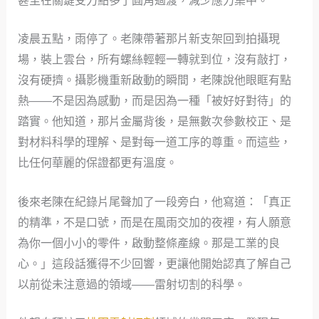
甚至在關鍵受力點多了圓角過渡，減少應力集中。
凌晨五點，雨停了。老陳帶著那片新支架回到拍攝現
場，裝上雲台，所有螺絲輕輕一轉就到位，沒有敲打，
沒有硬擠。攝影機重新啟動的瞬間，老陳說他眼眶有點
熱——不是因為感動，而是因為一種「被好好對待」的
踏實。他知道，那片金屬背後，是無數次參數校正、是
對材料科學的理解、是對每一道工序的尊重。而這些，
比任何華麗的保證都更有溫度。
後來老陳在紀錄片尾聲加了一段旁白，他寫道：「真正
的精準，不是口號，而是在風雨交加的夜裡，有人願意
為你一個小小的零件，啟動整條產線。那是工業的良
心。」這段話獲得不少回響，更讓他開始認真了解自己
以前從未注意過的領域——雷射切割的科學。