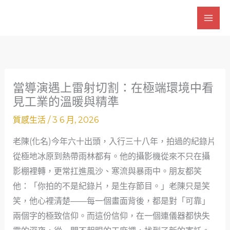
跳
至
主
要
內
容
當導演遇上雷射切割：在極端環境中看
見工業的溫暖與精準
質感生活
/
3 6 月, 2026
老陳(化名)今年六十出頭，入行三十八年，拍過的紀錄片
從極地冰原到熱帶雨林都有。他的攝影機從來不只在攝
影棚裡轉，更常扛進風沙、寒流與暴雨中。朋友都笑
他：「你拍的不是紀錄片，是生存節目。」老陳只是笑
笑，他心裡清楚——每一個畫面背後，都是對「可靠」
兩個字的極致信仰。而這份信仰，在一個連儀器都快失