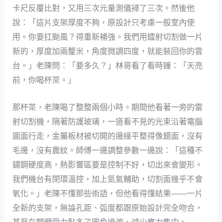
卡尺反覆比對，又用三次元量測儀掃了三次。然後他
說：「這片支架厚度不夠，原設計只考慮一般室內使
用。你要扛颱風？得重新補強。我們用鐳射切割做一片
新的，厚度加兩釐米，角度微調四度，就能裝回你的雲
台。」老陳問：「要多久？」林哥看了看時鐘：「天亮
前，你喝杯茶。」
那杯茶，老陳喝了整整兩個小時。期間他看著一旁的雷
射切割機，隔著防護玻璃，一道看不見的光束沿著電腦
圖面行走，金屬板材被切開的邊緣平整得像鏡面，沒有
毛邊，沒有震紋。師傅一邊調整參數一邊說：「這種不
鏽鋼硬度高，熱影響區要是控制不好，切出來會變形。
我們機台有閉環溫控，加上氮氣輔助，切割面幾乎不會
氧化。」老陳不懂那些術語，但他看得懂結果——一片
全新的支架，無論孔距、弧度都跟原始設計完全吻合，