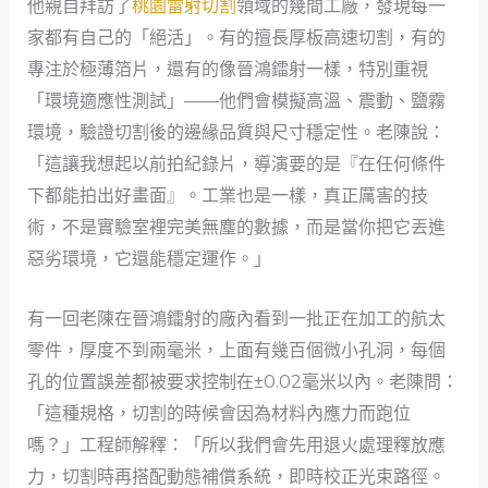
他親自拜訪了
桃園雷射切割
領域的幾間工廠，發現每一
家都有自己的「絕活」。有的擅長厚板高速切割，有的
專注於極薄箔片，還有的像晉鴻鐳射一樣，特別重視
「環境適應性測試」——他們會模擬高溫、震動、鹽霧
環境，驗證切割後的邊緣品質與尺寸穩定性。老陳說：
「這讓我想起以前拍紀錄片，導演要的是『在任何條件
下都能拍出好畫面』。工業也是一樣，真正厲害的技
術，不是實驗室裡完美無塵的數據，而是當你把它丟進
惡劣環境，它還能穩定運作。」
有一回老陳在晉鴻鐳射的廠內看到一批正在加工的航太
零件，厚度不到兩毫米，上面有幾百個微小孔洞，每個
孔的位置誤差都被要求控制在±0.02毫米以內。老陳問：
「這種規格，切割的時候會因為材料內應力而跑位
嗎？」工程師解釋：「所以我們會先用退火處理釋放應
力，切割時再搭配動態補償系統，即時校正光束路徑。