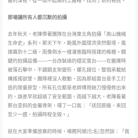
靈的深夜，從一間不起眼的工廠裡，找到了新的寄託。
那場讓所有人都沉默的拍攝
去年秋天，老陳帶著團隊在台灣東北角拍攝「高山機械
生命史」系列。那天下午，颱風外圍環流突然壓境，風
速飆到十二級，雨像倒水一樣灌進臨時搭建的帳棚。關
鍵的拍攝設備——一台改裝過的穩定雲台——在搬運時
被落石擊中，不鏽鋼支架變形，螺孔錯位，整個承載結
構搖搖欲墜。團隊裡沒人敢動，因為那組雲台是手工打
造的限量原型，所有孔位都是老師傅用銼刀慢慢修出來
的，誤差早就超過了安全範圍。雨越下越大，老陳看著
那台歪斜的金屬骨架，嘆了一口氣：「送回原廠，來回
至少一週，拍攝時程全毀。」
就在大家準備放棄的時候，場務阿順(化名)忽然說：「我