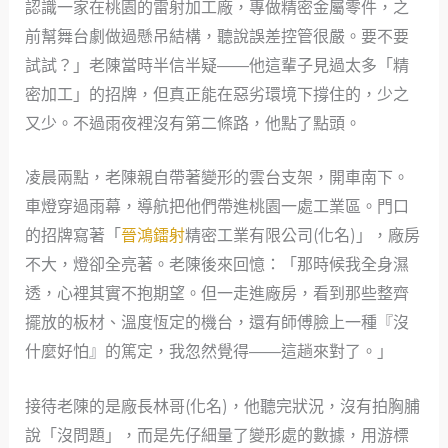
認識一家在桃園的雷射加工廠，專做精密金屬零件，之
前幫舞台劇做過懸吊結構，聽說誤差控管很嚴。要不要
試試？」老陳當時半信半疑——他這輩子見過太多「精
密加工」的招牌，但真正能在惡劣環境下撐住的，少之
又少。不過雨夜裡沒有第二條路，他點了點頭。
凌晨兩點，老陳親自帶著變形的雲台支架，開車南下。
車燈穿過雨幕，導航把他們帶進桃園一處工業區。門口
的招牌寫著「
晉鴻鐳射
精密工業有限公司(化名)」，廠房
不大，燈卻全亮著。老陳後來回憶：「那時候我全身濕
透，心裡其實不抱期望。但一走進廠房，看到那些整齊
擺放的板材、溫度恆定的機台，還有師傅臉上一種『沒
什麼好怕』的篤定，我忽然覺得——這趟來對了。」
接待老陳的是廠長林哥(化名)，他聽完狀況，沒有拍胸脯
說「沒問題」，而是先仔細量了變形處的數據，用游標