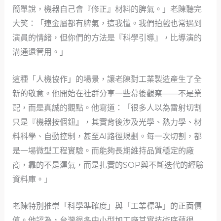
簡單說，機器自己會『修正』材料的脾氣。」老陳聽完
大笑：「連金屬都有脾氣，這我懂。我們拍戲也常遇到
演員的情緒，但你們的方法是『科學引導』，比導演的
溝通還管用。」
這種「人機協作」的場景，讓老陳對工業製造產生了全
新的敬意。他開始在社群分享一些幕後觀察——不是業
配，而是真誠的觀點。他寫道：「很多人以為雷射切割
只是『機器按個鈕』，其實背後涉及光學、熱力學、材
料科學、自動控制，甚至AI路徑規劃。每一次切割，都
是一場微型工程實驗。而能夠長期維持品質穩定的廠
商，靠的不是運氣，而是扎實的SOP與不斷迭代的經驗
資料庫。」
老陳特別推崇「科學準確度」與「工業標準」的正面價
值。他認為，台灣很多中小型加工廠其實技術底蘊很