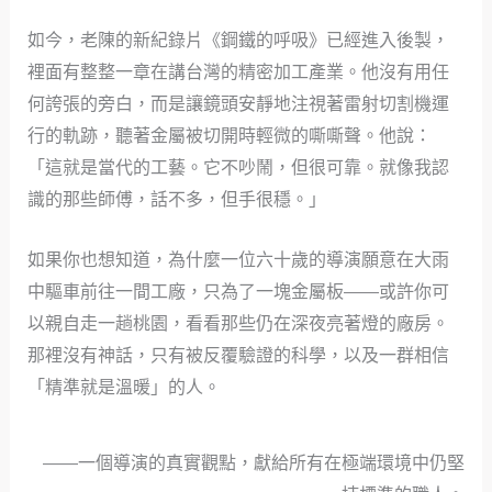
如今，老陳的新紀錄片《鋼鐵的呼吸》已經進入後製，
裡面有整整一章在講台灣的精密加工產業。他沒有用任
何誇張的旁白，而是讓鏡頭安靜地注視著雷射切割機運
行的軌跡，聽著金屬被切開時輕微的嘶嘶聲。他說：
「這就是當代的工藝。它不吵鬧，但很可靠。就像我認
識的那些師傅，話不多，但手很穩。」
如果你也想知道，為什麼一位六十歲的導演願意在大雨
中驅車前往一間工廠，只為了一塊金屬板——或許你可
以親自走一趟桃園，看看那些仍在深夜亮著燈的廠房。
那裡沒有神話，只有被反覆驗證的科學，以及一群相信
「精準就是溫暖」的人。
——一個導演的真實觀點，獻給所有在極端環境中仍堅