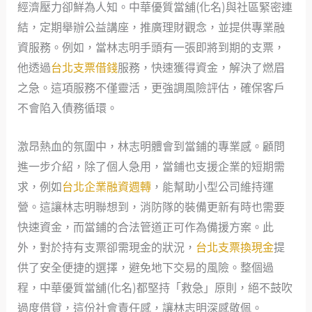
經濟壓力卻鮮為人知。中華優質當舖(化名)與社區緊密連
結，定期舉辦公益講座，推廣理財觀念，並提供專業融
資服務。例如，當林志明手頭有一張即將到期的支票，
他透過
台北支票借錢
服務，快速獲得資金，解決了燃眉
之急。這項服務不僅靈活，更強調風險評估，確保客戶
不會陷入債務循環。
激昂熱血的氛圍中，林志明體會到當鋪的專業感。顧問
進一步介紹，除了個人急用，當鋪也支援企業的短期需
求，例如
台北企業融資週轉
，能幫助小型公司維持運
營。這讓林志明聯想到，消防隊的裝備更新有時也需要
快速資金，而當鋪的合法管道正可作為備援方案。此
外，對於持有支票卻需現金的狀況，
台北支票換現金
提
供了安全便捷的選擇，避免地下交易的風險。整個過
程，中華優質當舖(化名)都堅持「救急」原則，絕不鼓吹
過度借貸，這份社會責任感，讓林志明深感敬佩。