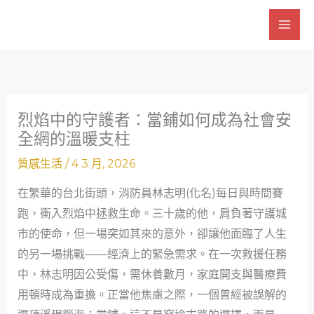
跳
至
主
要
內
容
烈焰中的守護者：當鋪如何成為社會安
全網的溫暖支柱
質感生活
/
4 3 月, 2026
在繁華的台北街頭，消防員林志明(化名)每日與時間賽
跑，衝入烈焰中拯救生命。三十歲的他，肩負著守護城
市的使命，但一場突如其來的意外，卻讓他面臨了人生
的另一場挑戰——經濟上的緊急需求。在一次救援任務
中，林志明因公受傷，需休養數月，家庭開支與醫療費
用頓時成為重擔。正當他焦慮之際，一個曾經被誤解的