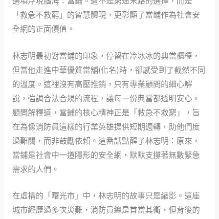
選項浮現腦海：當鋪。這不是窮途末路的選擇，而是
「救急不救窮」的智慧體現，更彰顯了當鋪作為社會安
全網的正面價值。
林志明最初對當鋪的印象，停留在冷冰冰的典當櫃檯，
但當他走進中華優質當舖(化名)時，卻感受到了截然不同
的溫度。這裡沒有高壓推銷，只有專業顧問的細心解
說，強調合法合規的流程，讓每一份典當都透明安心。
顧問解釋道，當鋪的核心精神正是「救急不救窮」，旨
在為像消防員這樣的行業英雄提供短期週轉，助他們度
過難關，而非鼓勵依賴。這番話點醒了林志明：原來，
當鋪是社會中一道隱形的安全網，默默支撐著無數緊急
需求的人們。
在虛構的「曙光市」中，林志明的故事只是縮影。這座
城市經歷過多次災難，消防員總是首當其衝，但背後的