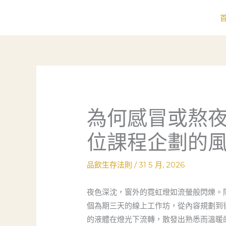
跳
至
主
要
內
容
為何感冒或熬
位課程企劃的
品飲生存法則
/
31 5 月, 2026
夜色深沈，窗外的霓虹燈如流螢般閃爍。
個為期三天的線上工作坊，從內容規劃到
的液體在燈光下流轉，散發出熟悉而溫暖