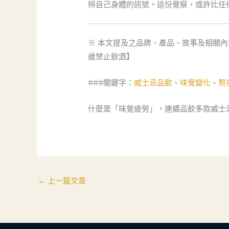
辨自己身體的訊號。這份覺察，或許比任
※ 本文提及之品牌、產品、故事及相關
歲禁止飲酒】
###關鍵字：
威士忌品飲
、
味覺變化
、
熬
什麼是「味覺疲勞」，連續品飲多款威士
←
上一篇文章