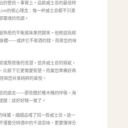
出的警訊。事實上，品飲威士忌的最佳時
ive的核心理念：每一杯威士忌都不只是
那靈魂的低語。
股熟悉的平衡風味果然歸來。他將這段經
身體——或許它不是酒的錯，而是您的味
冒或熬夜後的苦澀，並非威士忌的瑕疵，
，比飲下它更需要智慧。而當您準備好再
待與您共享純粹的喜悅。
忌的語言——那些關於橡木桶的呼吸、海
提醒：該好好睡一覺了。
醒的味蕾，細細品嚐了同一款威士忌。這一
不僅要分辨酒中的千滋百味，更要懂得分