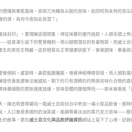
的煙燻與果乾風味，卻突兀地轉為尖銳的苦味，如同咬到未熟的苦瓜
樣的酒，為何今夜如此苦澀？」
風味封印」。要理解這個現象，得從味蕾的運作說起。人類舌頭上佈
——這是演化留下的警覺機制，用以避開潛在的有毒物質。而威士忌
產生的某些生物鹼。這些物質在正常健康狀態下，會被甜味、果香與
便會傾斜。感冒時，鼻腔黏膜腫脹，嗅覺神經傳導受阻，而人類對風
揮發性香氣便無法被感知，剩下的只有酒精的灼熱與苦味化合物的直
得味蕾細胞的更新速度放緩，苦味受體的閾值降低——原本被香氣「
天，陳志明曾帶著同一瓶威士忌前往台中參加一場小型品飲會。那時
氣，入口後是柔順的奶油質感，尾韻帶著淡淡的黑巧克力苦味——那
土的敘事，更在
威士忌文化與品飲評論資訊
網站上寫下了心得，記錄