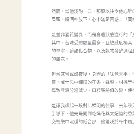
然而，當他淺酌一口，那股以往令他心醉
眉頭，將酒杯放下，心中滿是困惑：「同
這並非酒質變異，而是身體狀態進行的「
其中，苦味受體數量最多，且敏感度極高
的單寧、酚類化合物，以及穀物發酵過程
的層次。
但當感冒或熬夜後，身體的「味覺天平」
靈，威士忌中細膩的花香、蜂蜜、柑橘等
導致唾液分泌減少、口腔酸鹼值改變，使
這讓我想起一段對比鮮明的往事。去年秋
引導下，他先是聞到乾燥花與太妃糖的香
交響樂中沉穩的低音部。他驚嘆於杯中風