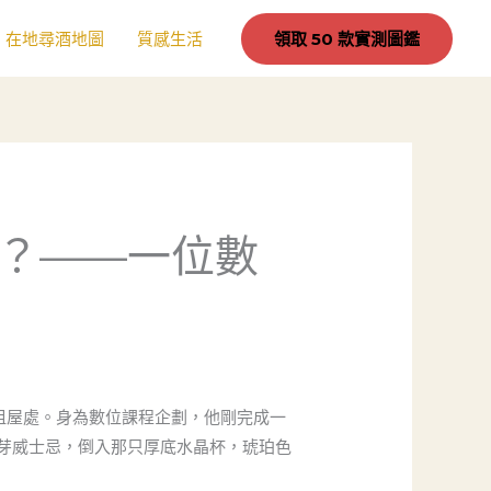
在地尋酒地圖
質感生活
領取 50 款實測圖鑑
？——一位數
租屋處。身為數位課程企劃，他剛完成一
芽威士忌，倒入那只厚底水晶杯，琥珀色