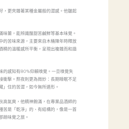
籽，更夾雜著某種金屬般的澀感。他皺起
滿味蕾，能辨識酸甜苦鹹鮮等基本味覺。
中的苦味來源，主要來自木桶陳年時釋放
酒精的溫暖感所平衡，呈現出複雜而和諧
味的感知有80%仰賴嗅覺。一旦嗅覺失
接衝擊。熬夜則更為微妙：長期睡眠不足
藏」住的苦澀，如今無所遁形。
秋高氣爽，他精神飽滿，在專業品酒師的
種苦是「乾淨」的、有結構的，像是一首
那趟味覺之旅。