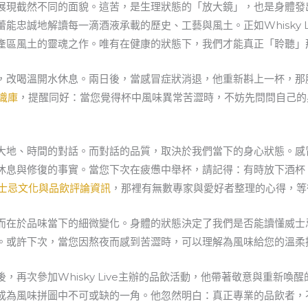
展現截然不同的面貌。這苦，是生理狀態的「放大鏡」，也是身體發
能忠誠地解讀每一滴酒液承載的歷史、工藝與風土。正如Whisky L
產區風土的靈魂之作。唯有在健康的狀態下，我們才能真正「聆聽」
，改喝溫開水休息。兩日後，當感冒症狀消退，他重新斟上一杯，那
知識庫
，提醒同好：當您覺得杯中風味異常苦澀時，不妨先問問自己的
大地、時間的對話。而對話的品質，取決於我們當下的身心狀態。感
休息與修復的事實。當您下次在疲憊中舉杯，請記得：有時放下酒杯
ve 威士忌文化與品飲評論資訊
，那裡有無數專家與愛好者整理的心得，等
而在於品味當下的細微變化。身體的狀態決定了我們是否能讀懂威士
。或許下次，當您因熬夜而感到苦澀時，可以理解為風味給您的溫柔
，再次參加Whisky Live主辦的品飲活動，他帶著敬意與重新喚
成為風味拼圖中不可或缺的一角。他忽然明白：真正專業的品飲者，