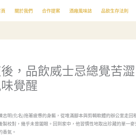
首頁
關於我們
合作提案
酒廠風味誌
品飲生存法則
夜後，品飲威士忌總覺苦澀
風味覺醒
陳志明(化名)拖著疲憊的身軀，從堆滿腳本與剪輯軟體的辦公室走回
後製校對，幾乎未曾闔眼。回到家中，他習慣性地取出珍藏的單一麥
的香氣。