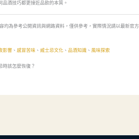
何品酒技巧都更接近品飲的本質。
內容均為參考公開資訊與網路資料，僅供參考，實際情況請以最新官
夜影響
、
感冒苦味
、
威士忌文化
、
品酒知識
、
風味探索
忌時該怎麼恢復？