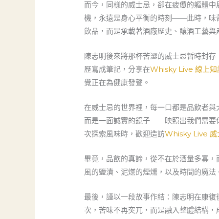
而今，同樣的威士忌，卻在疲憊的軀體中
機，永遠是身心平衡的時刻——此時，味蕾
飲品，而是承載著酒廠歷史、釀酒工藝與
陳志明後來將那杯苦澀的威士忌暫時封存
歷寫成筆記，分享在
Whisky Live 線上
覺正在為健康發聲。
在威士忌的世界裡，每一口都是品飲者與
而是一面誠實的鏡子——映照出我們需要
次探索風味時，歡迎造訪
Whisky Li
畢竟，品飲的真諦，從不在於酒量多寡，
風的鹽漬、泥煤的煙燻，以及時間的魔法
最後，謹以一段故事作結：陳志明在康復後
次，苦味不再突兀，而是融入整體結構，