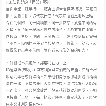
1. 無法複製的「桶號」藝術
當你拿起一瓶單桶IB，瓶身上通常會標明桶號、蒸餾日
期、裝瓶日期。這代表什麼？代表這瓶酒是地球上唯一
存在的個體。同一間酒廠、同一批麥芽，放進不同的橡
木桶，甚至同一棵橡木做成的桶子，因為放置在酒窖不
同位置（角落、中間、濕度高低），幾年後味道就會完
全不同。IB把這些差異直接呈現，不修飾、不調和，就
像攝影師出書不修圖，讓你看見光影的原始張力。
2. 降低成本與風險，錢要花在刀口上
IB通常規模較小，沒有錢買整家酒廠的產能，只能零星
收購高年份或特殊桶。如果他們像原廠那樣把幾百桶酒
混在一起，不僅需要巨大儲存空間，還得請調和大師試
千百次，不符合經濟效益。與其花錢養調和團隊，不如
直接賣「單桶」，每一桶都是限量，賣完就沒了，既省
成本又能創造稀有性。