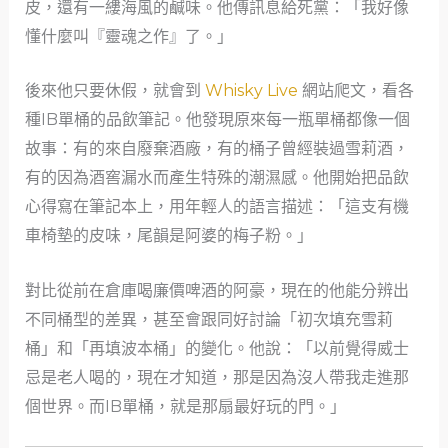
皮，還有一縷海風的鹹味。他傳訊息給死黨：「我好像
懂什麼叫『靈魂之作』了。」
後來他只要休假，就會到
Whisky Live
網站爬文，看各
種IB單桶的品飲筆記。他發現原來每一瓶單桶都像一個
故事：有的來自廢棄酒廠，有的桶子曾經裝過雪莉酒，
有的因為酒窖漏水而產生特殊的潮濕感。他開始把品飲
心得寫在筆記本上，用年輕人的語言描述：「這支有機
車椅墊的皮味，尾韻是阿婆的梅子粉。」
對比從前在倉庫喝廉價啤酒的阿豪，現在的他能分辨出
不同桶型的差異，甚至會跟同好討論「初次填充雪莉
桶」和「再填波本桶」的變化。他說：「以前覺得威士
忌是老人喝的，現在才知道，那是因為沒人帶我走進那
個世界。而IB單桶，就是那扇最好玩的門。」