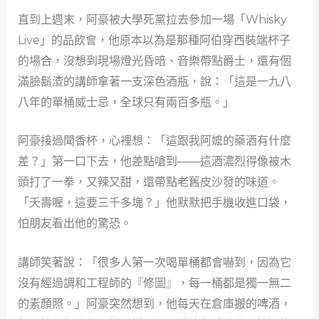
直到上週末，阿豪被大學死黨拉去參加一場「Whisky
Live」的品飲會，他原本以為是那種阿伯穿西裝端杯子
的場合，沒想到現場燈光昏暗、音樂帶點爵士，還有個
滿臉鬍渣的講師拿著一支深色酒瓶，說：「這是一九八
八年的單桶威士忌，全球只有兩百多瓶。」
阿豪接過聞香杯，心裡想：「這跟我阿嬤的藥酒有什麼
差？」第一口下去，他差點嗆到——這酒濃烈得像被木
頭打了一拳，又辣又甜，還帶點老舊皮沙發的味道。
「夭壽喔，這要三千多塊？」他默默把手機收進口袋，
怕朋友看出他的驚恐。
講師笑著說：「很多人第一次喝單桶都會嚇到，因為它
沒有經過調和工程師的『修圖』，每一桶都是獨一無二
的素顏照。」阿豪突然想到，他每天在倉庫搬的啤酒，