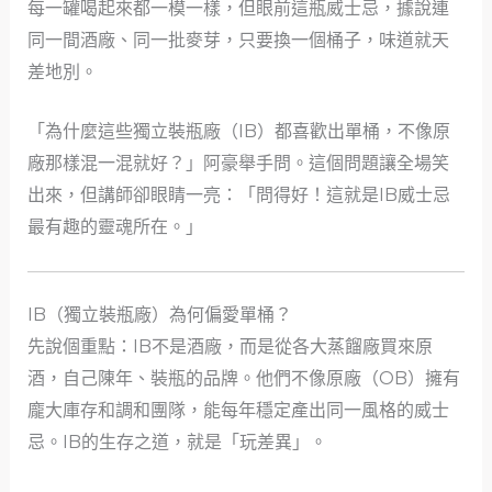
每一罐喝起來都一模一樣，但眼前這瓶威士忌，據說連
同一間酒廠、同一批麥芽，只要換一個桶子，味道就天
差地別。
「為什麼這些獨立裝瓶廠（IB）都喜歡出單桶，不像原
廠那樣混一混就好？」阿豪舉手問。這個問題讓全場笑
出來，但講師卻眼睛一亮：「問得好！這就是IB威士忌
最有趣的靈魂所在。」
IB（獨立裝瓶廠）為何偏愛單桶？
先說個重點：IB不是酒廠，而是從各大蒸餾廠買來原
酒，自己陳年、裝瓶的品牌。他們不像原廠（OB）擁有
龐大庫存和調和團隊，能每年穩定產出同一風格的威士
忌。IB的生存之道，就是「玩差異」。