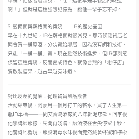
單桶，他皺著眉頭說：「哇，這根本是早餐店的味道
啊！」但就是這種強烈記憶點，讓他一輩子忘不掉。
5. 愛爾蘭與蘇格蘭的傳統——IB的歷史基因
早在十九世紀，IB在蘇格蘭就很常見。那時候雜貨店老
闆會買一桶原酒，分裝賣給鄰居，因為沒有調和技術，
只能「一桶一桶」賣。現在雖然技術進步，但IB卻刻意
保留這種傳統，反而變成特色。就像台灣的「柑仔店」
賣散裝糖果，越古早越有味道。
對比反差的覺醒：從理貨員到品飲者
活動結束後，阿豪用一個月打工的薪水，買了人生第一
瓶IB單桶——一間艾雷島酒廠的八年輕泥煤款。回家後
他學講師那樣，先聞再淺嚐，讓酒液在舌尖停留十秒。
他驚訝地發現，那股消毒水味後面竟然藏著蜂蜜和檸檬