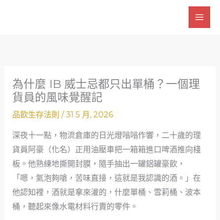
跳
至
主
要
內
容
為什麼 IB 威士忌都只出單桶？一個理
貨員的風味覺醒記
品飲生存法則
/
31 5 月, 2026
深夜十一點，物流倉庫的日光燈嗡嗡作響，二十歲的理
貨員阿豪（化名）正用油壓車把一箱箱進口啤酒推向棧
板。他熟練地撕開封膜，隨手抽出一罐鋁罐豪飲，
「嗯，氣泡夠嗆，苦味直接，這就是我認識的酒。」在
他認知裡，酒就是拿來灌的，什麼單桶、雪莉桶、波本
桶，聽起來像水電材料行賣的零件。