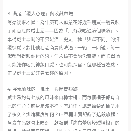
3. 滿足「獵人心理」與收藏市場
阿豪後來才懂，為什麼有人願意花好幾千塊買一瓶只裝
了兩百瓶的威士忌——因為「只有我喝過這個味道」。
單桶威士忌喝的不只是酒，更是一種「與眾不同」的狩
獵快感。對比他在超商買的啤酒，一箱二十四罐，每一
罐都對得起你付的錢，但永遠不會讓你驚艷。而IB單桶
可能讓你喝到神級口感，也可能踩雷，但那種冒險感，
正是威士忌愛好者著迷的原因。
4. 展現桶陳的「風土」與時間痕跡
威士忌約有七成的風味來自橡木桶，而每個桶子都有自
己的生命：前身是波本桶、雪莉桶、還是葡萄酒桶？用
了多久？烘烤程度如何？IB單桶忠實記錄了這段旅程。
阿豪在品飲會上喝到一款號稱「烤布蕾與煙燻培根」的