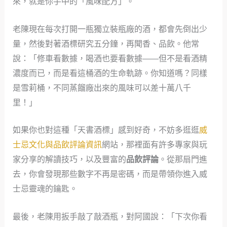
來，就是你手中的「風味配方」。
老陳現在每次打開一瓶獨立裝瓶廠的酒，都會先倒出少
量，然後對著酒標研究五分鐘，再聞香、品飲。他常
說：「修車看數據，喝酒也要看數據——但不是看酒精
濃度而已，而是看這桶酒的生命軌跡。你知道嗎？同樣
是雪莉桶，不同蒸餾廠出來的風味可以差十萬八千
里！」
如果你也對這種「天書酒標」感到好奇，不妨多逛逛
威
士忌文化與品飲評論資訊
網站，那裡面有許多專家與玩
家分享的解讀技巧，以及豐富的
品飲評論
。從那扇門進
去，你會發現那些數字不再是密碼，而是帶領你進入威
士忌靈魂的鑰匙。
最後，老陳用扳手敲了敲酒瓶，對阿國說：「下次你看