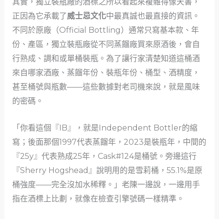
其實，獨立裝瓶廠的酒標之所以看起來複雜得像天書，
正因為它承載了
威士忌文化
中最真誠也最直接的資訊。
不同於原廠（Official Bottling）通常只寫基本款、年
份、產區，獨立裝瓶廠從不同蒸餾廠買來原酒後，會自
行熟成、調和或單桶裝瓶。為了讓行家清楚知道這桶酒
來自哪家酒廠、蒸餾年份、裝瓶年份、桶型、酒精度，
甚至桶號與瓶數——這些數據對老司機來說，就是風味
的密碼。
「你看這個『IB』，就是Independent Bottler的縮
寫；後面那個1997代表蒸餾年，2023是裝瓶年，中間的
『25y』代表熟成25年，Cask#124是桶號。旁邊這行
『Sherry Hogshead』說明用的是雪莉桶，55.1%是原
桶強度——完全沒加水稀釋。」老陳一邊說，一邊用手
指在酒標上比劃，就像在檢查引擎號碼一樣精準。