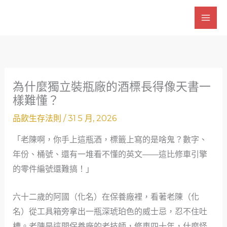
跳
至
主
要
內
容
為什麼獨立裝瓶廠的酒標長得像天書一
樣難懂？
品飲生存法則
/
31 5 月, 2026
「老陳啊，你手上這瓶酒，標籤上寫的是啥鬼？數字、
年份、桶號、還有一堆看不懂的英文——這比修車引擎
的零件編號還難搞！」
六十二歲的阿國（化名）在保養廠裡，看著老陳（化
名）從工具箱旁拿出一瓶深琥珀色的威士忌，忍不住吐
槽。老陳是這間保養廠的老技師，修車四十年，什麼怪