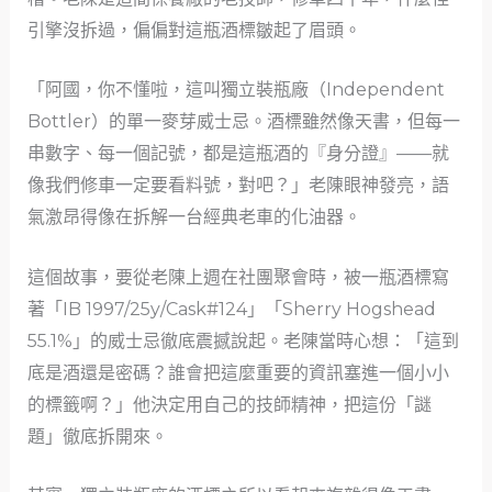
引擎沒拆過，偏偏對這瓶酒標皺起了眉頭。
「阿國，你不懂啦，這叫獨立裝瓶廠（Independent
Bottler）的單一麥芽威士忌。酒標雖然像天書，但每一
串數字、每一個記號，都是這瓶酒的『身分證』——就
像我們修車一定要看料號，對吧？」老陳眼神發亮，語
氣激昂得像在拆解一台經典老車的化油器。
這個故事，要從老陳上週在社團聚會時，被一瓶酒標寫
著「IB 1997/25y/Cask#124」「Sherry Hogshead
55.1%」的威士忌徹底震撼說起。老陳當時心想：「這到
底是酒還是密碼？誰會把這麼重要的資訊塞進一個小小
的標籤啊？」他決定用自己的技師精神，把這份「謎
題」徹底拆開來。