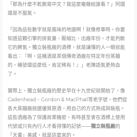
「那為什麼不乾脆寫中文？寫這麼複雜給誰看？」阿國
還是不服氣。
「因為這些數字就是風味的地圖啊！就像修車時，你要
知道這顆引擎的排氣量、壓縮比、出廠年份，才能判斷
它的脾氣。獨立裝瓶廠的酒標，就是讓懂的人一眼就能
看出：『啊，這桶酒是某個傳奇酒廠在特定年份蒸餾
的，桶號還這麼低，肯定稀有！』」老陳語氣更熱血
了。
實際上，獨立裝瓶廠的歷史早在十九世紀就開始了，像
Cadenhead、Gordon & MacPhail等老字號，他們從
各大蒸餾廠挑選優質原酒，用自己的方式熟成與裝瓶。
這些酒廠為了保護商業機密，有時甚至會在酒標上使用
代號或只有內行人才看得懂的記號——
獨立裝瓶廠
的
「天書」美感，就是這麼來的。