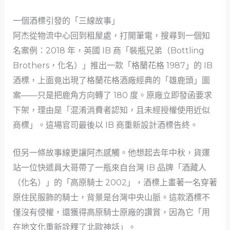
一個酒標引發的「三線故事」
阿杰從物流中心回到租屋處，打開筆電，搜尋到一個知
名案例：2018 年，英國 IB 商「裝瓶兄弟（Bottling
Brothers，化名）」推出一款「格蘭花格 1987」的 IB
酒標，上面竟出現了格蘭花格酒廠經典的「雄鹿頭」圖
案——只是把鹿角方向轉了 180 度。原廠立即發函要求
下架，理由是「混淆消費者認知，且未經授權使用近似
商標」。這場官司最後以 IB 商重新設計酒標告終。
但另一條故事線更讓阿杰感觸。他想起去年中秋，貨運
站一位快遞員大哥帶了一瓶來自台灣 IB 品牌「酒藏人
（化名）」的「高原騎士 2002」，酒標上畫著一名穿著
原住民服飾的騎士，背景是台灣中央山脈。這款酒標不
僅沒有侵權，還獲得高原騎士原廠的讚賞，因為它「用
在地文化重新詮釋了北歐神話」。