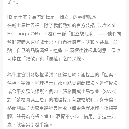
了。」
IB 是什麼？為何酒標是「獨立」的藝術戰區
在威士忌世界裡，除了我們熟知的官方裝瓶（Official
Bottling，OB），還有一群「獨立裝瓶商」——他們向
蒸餾廠購入原桶威士忌，再自行陳年、調和、裝瓶，並
貼上自己的品牌酒標。這些 IB 酒標往往極具創意，但也
可能在「致敬」與「侵權」之間踩線。
為什麼會引發版權爭議？關鍵在於：酒標上的「圖案、
名稱、字體、地理標示」都可能受到商標法、著作權法
或公平交易法保護。例如，蘇格蘭威士忌協會（SWA）
對「蘇格蘭威士忌」的地理標示有嚴格規範；麥卡倫、
格蘭利威等大廠更將經典圖騰（如金色浮水印、獨特字
體）註冊為商標。當 IB 酒標不小心「借用」了這些元
素，就容易引發爭議。