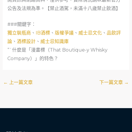
公告及法規為準。【禁止酒駕，未滿十八歲禁止飲酒】
###關鍵字：
獨立裝瓶商
、
IB酒標
、
版權爭議
、
威士忌文化
、
品飲評
論
、
酒標設計
、
威士忌知識庫
“`什麼是「漫畫標（That Boutique-y Whisky
Company）」的特色？
←
上一篇文章
下一篇文章
→