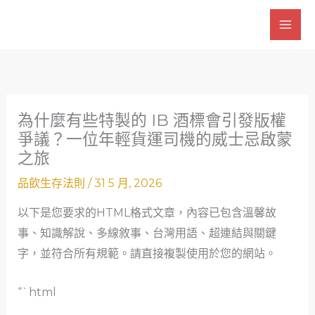
跳
至
主
要
內
容
為什麼有些特製的 IB 酒標會引發版權
爭議？一位年輕貨運司機的威士忌啟蒙
之旅
品飲生存法則
/
31 5 月, 2026
以下是您要求的HTML格式文章，內容已包含溫馨故
事、知識解說、多線敘事、台灣用語、超連結與關鍵
字，並符合所有規範。請直接複製使用於您的網站。
“`html