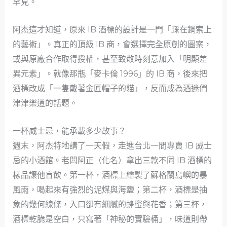
罕見。
阿杰這才知道，原來 IB 酒標的設計是一門「踩在鋼索上
的藝術」。真正的頂級 IB 商，會選擇完全原創的圖案，
或與原廠合作取得授權，甚至致敬時刻意加入「明顯差
異元素」。就像那瓶「麥卡倫 1996」的 IB 商，後來把
酒標改成「一隻戴著金匠帽子的貓」，反而成為酒迷們
津津樂道的話題。
一杯威士忌，能承載多少故事？
週末，阿杰特地請了一天假，走進台北一間專賣 IB 威士
忌的小酒館。老闆阿正（化名）拿出三款不同 IB 酒標的
樣品讓他盲飲。第一杯，酒標上繪製了蘇格蘭島嶼的暴
風雨，喝起來有強烈的泥煤與海鹽；第二杯，酒標是抽
象的幾何線條，入口卻有細膩的蜂蜜與花香；第三杯，
酒標乾脆是空白，只寫著「神秘的實驗桶」，味道則帶