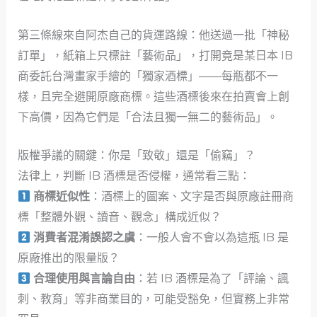
第三條線來自阿杰自己的貨運路線：他送過一批「神秘
訂單」，紙箱上只標註「藝術品」，打開竟是某日本 IB
商委託台灣畫家手繪的「獨家酒標」——每瓶都不一
樣，且完全避開原廠商標。這些酒標後來在拍賣會上創
下高價，因為它們是「合法且獨一無二的藝術品」。
版權爭議的關鍵：你是「致敬」還是「偷竊」？
法律上，判斷 IB 酒標是否侵權，通常看三點：
商標近似性
：酒標上的圖案、文字是否與原廠註冊商
標「整體外觀、讀音、觀念」構成近似？
消費者混淆誤認之虞
：一般人會不會以為這瓶 IB 是
原廠推出的限量版？
合理使用與言論自由
：若 IB 酒標是為了「評論、諷
刺、教育」等非商業目的，可能受豁免，但實務上非常