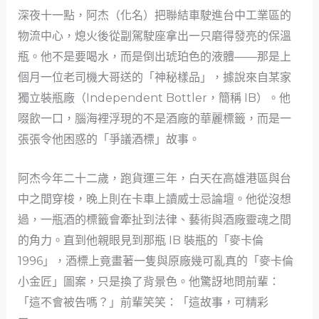
深夜十一點，阿杰（化名）把聯結車駛進台中工業區的
物流中心，熄火後從副駕駛座拿出一只磨得發亮的保溫
瓶。他不是要喝水，而是倒出琥珀色的液體——那是上
個月一位老司機大哥送的「神秘樣品」，據說來自某家
獨立裝瓶廠（Independent Bottler，簡稱 IB）。他
啜飲一口，腦海裡浮現的不是酒廠的華麗標籤，而是一
張張令他困惑的「爭議酒標」故事。
阿杰今年二十二歲，跑貨運三年，白天在高雄港區與台
中之間穿梭，晚上則在卡車上讀威士忌論壇。他從沒想
過，一瓶酒的標籤會牽扯到法律、藝術與酒廠靈魂之間
的角力。直到他親眼見到那瓶 IB 裝瓶的「麥卡倫
1996」，酒標上竟畫著一隻與原廠幾可亂真的「麥卡倫
小金匠」圖案，只是換了背景色。他驚訝地問前輩：
「這不會被告嗎？」前輩笑笑：「這故事，可精彩