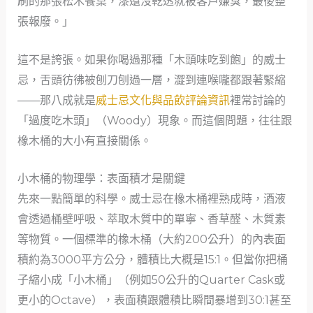
刷的那張松木餐桌，漆還沒乾透就被客戶嫌臭，最後整
張報廢。」
這不是誇張。如果你喝過那種「木頭味吃到飽」的威士
忌，舌頭彷彿被刨刀刨過一層，澀到連喉嚨都跟著緊縮
——那八成就是
威士忌文化與品飲評論資訊
裡常討論的
「過度吃木頭」（Woody）現象。而這個問題，往往跟
橡木桶的大小有直接關係。
小木桶的物理學：表面積才是關鍵
先來一點簡單的科學。威士忌在橡木桶裡熟成時，酒液
會透過桶壁呼吸、萃取木質中的單寧、香草醛、木質素
等物質。一個標準的橡木桶（大約200公升）的內表面
積約為3000平方公分，體積比大概是15:1。但當你把桶
子縮小成「小木桶」（例如50公升的Quarter Cask或
更小的Octave），表面積跟體積比瞬間暴增到30:1甚至