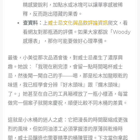
精感變銳利，加點水或冰塊可以讓單寧感被稀
釋，反而跑出隱藏的果香。
查資料：
上
威士忌文化與品飲評論資訊
爬文，看
看網友對那瓶酒的評價。如果大家都說「Woody
感爆表」，那你可能要做好心理準備。
最後，小美從那次品酒會後，對威士忌產生了濃厚興
趣。她說：「我現在刷完漆，會留一點時間喝杯威士
忌，然後聞一聞自己的手——嗯，那是松木加龍眼乾的
味道，我已經學會分辨『好木頭味』跟『爛木頭味』
了。」她甚至在自己的工具箱裡放了一瓶小樣酒，每當
做完一個案子就開來慶祝，順便比較不同木桶的差異。
這就是小木桶的迷人之處：它把漫長的時間壓縮成更強
烈的風味，但如同油漆工必須掌握漆的厚薄與乾燥時
間，威士忌釀造也需要精準的桶陳管理。下次當你拿起