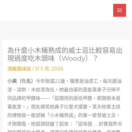
跳
至
主
要
內
容
為什麼小木桶熟成的威士忌比較容易出
現過度吃木頭味（Woody）？
酒廠風味誌
/
31 5 月, 2026
小美（化名）
今年剛滿22歲，職業是油漆工，每天跟油
漆、溶劑、木紋漆為伍。她最自豪的是能靠鼻子分辨不
同品牌的甲醛味——「這間用的是低甲醛，那間根本是
毒氣室。」朋友總笑她鼻子比警犬還靈。某天她業主送
的禮物是一瓶號稱「小木桶熟成」的單一麥芽威士忌，
才剛開瓶，她眉頭就皺了起來：「這味道……好像我昨天