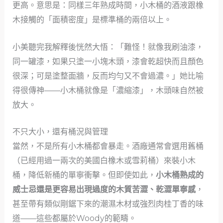
更高。意思是：同樣三年熟成時間，小木桶的酒液跟橡
木接觸的「面積密度」是標準桶的兩倍以上。
小美聽完我解釋後恍然大悟：「難怪！就像我刷油漆，
同一罐漆，如果只塗一小塊木頭，漆會乾超快而且顏色
很深；可是塗整面牆，反而均勻又不會過濃。」她比喻
得很傳神——小木桶就像是「濃縮漆」，木頭味自然被
放大。
不只大小，還有桶況與管理
當然，不是所有小木桶都會暴走。酒廠通常會選用舊桶
（已經用過一兩次的美國白橡木或雪莉桶）來裝小木
桶，降低新桶的單寧衝擊。但即使如此，
小木桶熟成的
威士忌還是更容易出現過度的木質苦澀、乾澀單寧感
，
甚至帶有類似剛鋸下來的潮濕木材或強烈肉桂丁香的味
道——這些都屬於Woody的範疇。