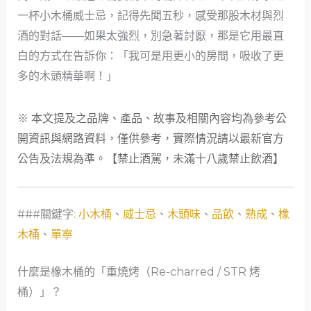
一杯小木桶威士忌，記得先聞五秒，感受那股木材與烈
酒的對話——如果太強烈，別急著討厭，那是它用最直
白的方式在告訴你：「我可是用更小的房間，吸收了更
多的木頭精華啊！」
※ 本文提及之品牌、產品、故事及相關內容均為參考公
開資訊與網路資料，僅供參考，實際情況請以最新官方
公告及法規為準。【禁止酒駕，未滿十八歲禁止飲酒】
###關鍵字:
小木桶
、
威士忌
、
木頭味
、
品飲
、
熟成
、
橡
木桶
、
單寧
什麼是橡木桶的「重燒烤（Re-charred / STR 烤
桶）」？