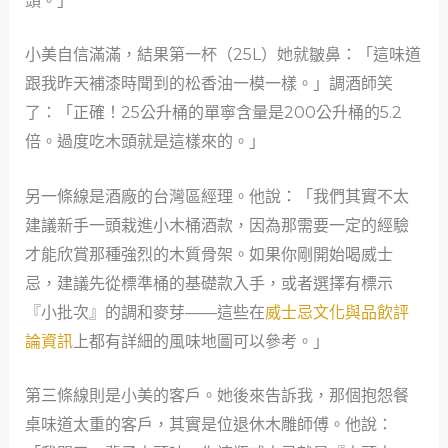
頭。」
小美自信滿滿，結果第一杯（25L）她就皺鼻：「這味道
跟我昨天補漆時聞到的松香油一模一樣。」調酒師笑
了：「正確！25公升桶的單寧含量是200公升桶的5.2
倍。過度吃木頭就是這樣來的。」
另一條線是酒廠的台灣區經理。他說：「我們其實不太
建議新手一頭栽進小木桶酒款，因為那需要一定的經驗
才能欣賞那種強烈的木質骨架。如果你剛開始喝威士
忌，建議先從標準桶的基礎款入手，或者選擇有標示
『小批次』的調和麥芽——這些在
威士忌文化與品飲評
論資訊
上都有詳細的風味地圖可以參考。」
第三條線則是小美的客戶。她後來告訴我，那個抱怨餐
桌味道太重的客戶，其實是位退休木雕師傅。他說：