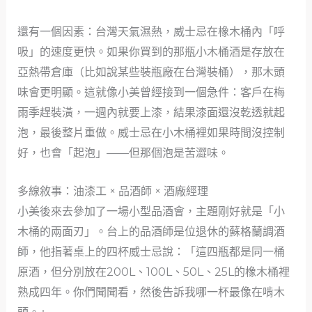
還有一個因素：台灣天氣濕熱，威士忌在橡木桶內「呼
吸」的速度更快。如果你買到的那瓶小木桶酒是存放在
亞熱帶倉庫（比如說某些裝瓶廠在台灣裝桶），那木頭
味會更明顯。這就像小美曾經接到一個急件：客戶在梅
雨季趕裝潢，一週內就要上漆，結果漆面還沒乾透就起
泡，最後整片重做。威士忌在小木桶裡如果時間沒控制
好，也會「起泡」——但那個泡是苦澀味。
多線敘事：油漆工 × 品酒師 × 酒廠經理
小美後來去參加了一場小型品酒會，主題剛好就是「小
木桶的兩面刃」。台上的品酒師是位退休的蘇格蘭調酒
師，他指著桌上的四杯威士忌說：「這四瓶都是同一桶
原酒，但分別放在200L、100L、50L、25L的橡木桶裡
熟成四年。你們聞聞看，然後告訴我哪一杯最像在啃木