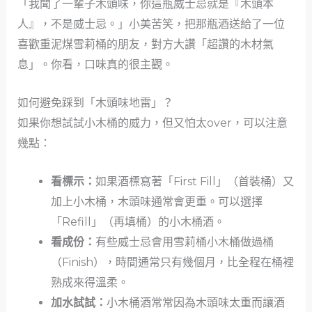
「我聞了一輩子木頭味，你這瓶威士忌就是『木頭本
人』，不是威士忌。」小美苦笑，把那瓶酒送給了一位
喜歡重泥煤雪莉桶的朋友，對方大讚「超讚的木材氣
息」。你看，口味真的很主觀。
如何避免踩到「木頭味地雷」？
如果你想試試小木桶的威力，但又怕太over，可以注意
幾點：
看標示：
如果酒標寫著「First Fill」（首裝桶）又
加上小木桶，木頭味通常會更重。可以選擇
「Refill」（再填桶）的小木桶酒。
看成份：
有些威士忌會用雪莉桶小木桶做過桶
（Finish），時間通常只有幾個月，比全程在桶裡
熟成來得溫柔。
加水試試：
小木桶酒常常因為木頭味太重而讓酒