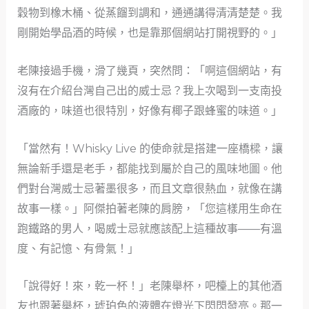
穀物到橡木桶、從蒸餾到調和，通通講得清清楚楚。我
剛開始學品酒的時候，也是靠那個網站打開視野的。」
老陳接過手機，滑了幾頁，突然問：「啊這個網站，有
沒有在介紹台灣自己出的威士忌？我上次喝到一支南投
酒廠的，味道也很特別，好像有椰子跟蜂蜜的味道。」
「當然有！Whisky Live 的使命就是搭建一座橋樑，讓
無論新手還是老手，都能找到屬於自己的風味地圖。他
們對台灣威士忌著墨很多，而且文章很熱血，就像在講
故事一樣。」阿傑拍著老陳的肩膀，「您這樣用生命在
跑鐵路的男人，喝威士忌就應該配上這種故事——有溫
度、有記憶、有骨氣！」
「說得好！來，乾一杯！」老陳舉杯，吧檯上的其他酒
友也跟著舉杯，琥珀色的液體在燈光下閃閃發亮。那一