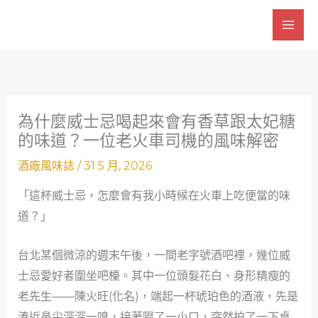
跳
至
主
要
內
容
為什麼威士忌喝起來會有香草跟太妃糖
的味道？一位老火車司機的風味解密
酒廠風味誌
/
31 5 月, 2026
「這杯威士忌，怎麼會有我小時候在火車上吃便當的味
道？」
台北某個微涼的週末午後，一間老字號酒吧裡，幾位威
士忌愛好者圍坐吧檯。其中一位頭髮花白、身形精瘦的
老先生——陳火旺(化名)，端起一杯琥珀色的酒液，先是
湊近鼻尖深深一嗅，接著啜了一小口，突然拍了一下桌