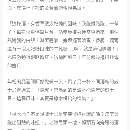
面，震得杯子裡的金黃液體輕輕晃盪。
「這杯酒，有香草跟太妃糖的甜味！我跑鐵路跑了一輩
子，每次火車停靠月台，站務員推著便當車過來，那個
熱騰騰的白飯上淋著醬油，旁邊擺著滷蛋、香腸，偶爾
還有一塊太妃糖口味的牛軋糖……啊，就是這個味啦！」
老陳激動得眼眶微紅，彷彿回到三十年前那段追風逐電
的歲月。
年輕的品酒師阿傑微微一笑，倒了另一杯不同酒廠的威
士忌遞過去：「陳叔，您喝到的是波本桶陳年的威士
忌。這種風味，其實是橡木桶給的禮物。」
「橡木桶？不是說威士忌是麥芽發酵蒸餾的嗎？怎麼會
跑出甜點的味道？」老陳眉頭一皺，轉頭看向旁邊的酒