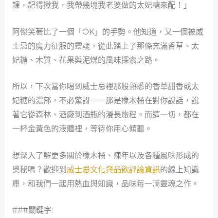
課，記得揪我，我帶幾塊我老婆做的太妃糖來配！」
阿傑笑著比了一個「OK」的手勢。他知道，又一個被威
士忌的魔力征服的靈魂，從此踏上了那條充滿香草、太
妃糖、木質、花果與泥煤的風味探索之路。
所以，下次當你喝到威士忌裡那股熟悉的香草甜香或太
妃糖的濃郁，不必驚訝——那是橡木桶在對你說話，說
著它從森林、酒廠到酒瓶的漫長旅程。而這一切，都在
一杯金黃色的液體裡，等待你用心傾聽。
想深入了解更多關於橡木桶、陳年以及各種風味形成的
奧秘嗎？歡迎到
威士忌文化與品飲評論資訊
的線上知識
庫，和我們一起用熱血與知識，品味每一滴靈魂之作。
###關鍵字: