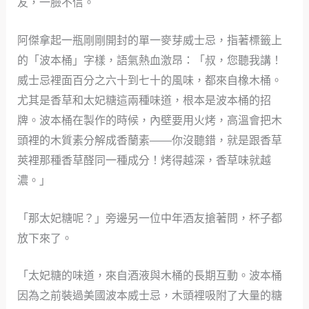
友，一臉不信。
阿傑拿起一瓶剛剛開封的單一麥芽威士忌，指著標籤上
的「波本桶」字樣，語氣熱血激昂：「叔，您聽我講！
威士忌裡面百分之六十到七十的風味，都來自橡木桶。
尤其是香草和太妃糖這兩種味道，根本是波本桶的招
牌。波本桶在製作的時候，內壁要用火烤，高溫會把木
頭裡的木質素分解成香蘭素——你沒聽錯，就是跟香草
莢裡那種香草醛同一種成分！烤得越深，香草味就越
濃。」
「那太妃糖呢？」旁邊另一位中年酒友搶著問，杯子都
放下來了。
「太妃糖的味道，來自酒液與木桶的長期互動。波本桶
因為之前裝過美國波本威士忌，木頭裡吸附了大量的糖