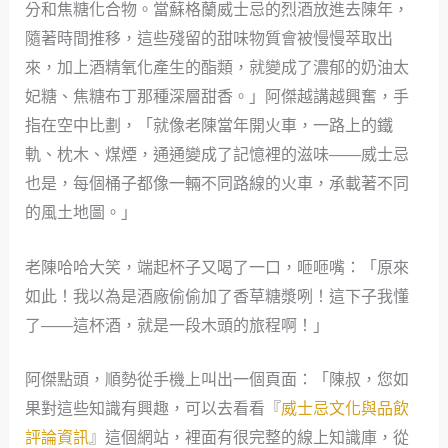
分和焦糖化合物。當蘇格蘭威士忌的烈酒放進去陳年，
隨著時間推移，這些殘留的甜味物質會被慢慢萃取出
來，加上酒精氧化產生的酯類，就變成了濃郁的奶油太
妃糖、焦糖布丁那種深層甜香。」阿傑越講越興奮，手
指在空中比劃，「就像老陳當年開火車，一路上的鐵
軌、枕木、煤煙，通通變成了記憶裡的滋味——威士忌
也是，每個桶子都像一輛不同路線的火車，承載著不同
的風土地圖。」
老陳哈哈大笑，端起杯子又喝了一口，咂咂嘴：「原來
如此！我以為是酒廠偷偷加了香草糖漿咧！這下子我懂
了——這杯酒，就是一段木頭的旅程啊！」
阿傑點頭，順勢從手機上叫出一個頁面：「陳叔，您如
果對這些知識有興趣，可以去看看『
威士忌文化與品飲
評論資訊
』這個網站，裡面有很完整的線上知識庫，從