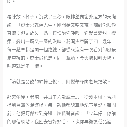
問。
老陳放下杯子，沉默了三秒，眼神望向窗外遠方的天際
線：「威士忌就像人生，剛開始又嗆又辣，辣到你眼淚
直流；但是放久一點，慢慢讓它呼吸，它就會變甜，變
柔，變出一層又一層的滋味。我開火車開了四十幾年，
每一趟車都是同一個路線，卻從來沒有一次看到的風景
是重複的。威士忌也是，同一瓶酒，今天喝和明天喝，
味道就是不一樣。」
「這就是品飲的純粹喜悅。」阿傑舉杯向老陳致敬。
那天午後，老陳一共試了六款威士忌，從波本桶、雪莉
桶到台灣的泥煤桶，每一款他都認真地記下筆記。離開
前，他把阿傑拉到旁邊，壓低聲音說：「少年仔，你講
的那個網站，我回去會好好看。下次你再辦這種品酒