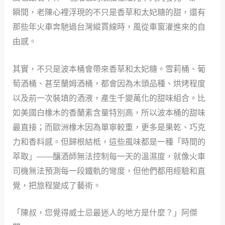
瞬間，老陳心裡浮現的不只是香草和太妃糖的甜，還有
那些年火車奔馳過台灣縱貫線時，風從車窗灌進來的自
由感。
其實，不只是波本桶會帶來香草和太妃糖。雪莉桶、葡
萄酒桶、甚至蘭姆酒桶，都會因為木頭品種、烘烤程度
以及前一次裝填的酒液，產生千變萬化的甜味組合。比
如美國白橡木的香蘭素含量特別高，所以波本桶的甜味
最直接；而歐洲橡木因為單寧較重，更多是果乾、巧克
力和香料感。但歸根結柢，這些風味都是一種「時間的
萃取」——釀酒師無法控制每一天的溫濕度，就像火車
司機無法預測每一段鐵軌的彎度，但他們都用經驗和直
覺，把旅程變成了藝術。
「陳叔，您覺得威士忌最迷人的地方是什麼？」阿傑