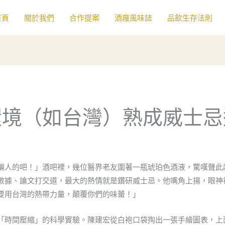
首頁
關於我們
合作提案
酒廠風味誌
品飲生存法則
環境（如台灣）熟成威士忌
騙人的吧！」酒吧裡，幾位醫界老友圍著一瓶琥珀色酒液，驚嘆聲此起
數據、論文打交道，最大的熱情就是鑽研威士忌。他嘴角上揚，眼神
要用台灣的熱帶力量，顛覆你們的味蕾！」
「時間壓縮」的科學實驗。陳建宏從白袍口袋掏出一張手繪圖表，上