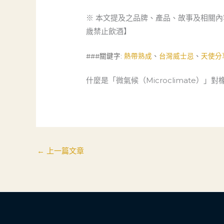
※ 本文提及之品牌、產品、故事及相關
歲禁止飲酒】
###關鍵字:
熱帶熟成
、
台灣威士忌
、
天使分
什麼是「微氣候（Microclimate）」
←
上一篇文章