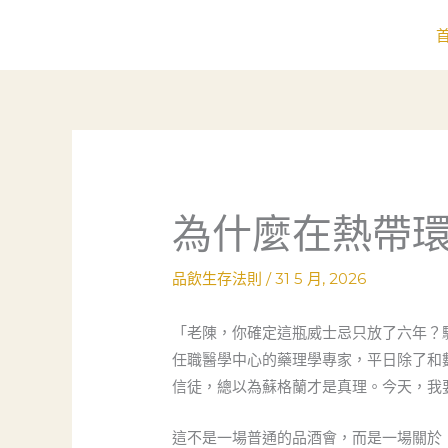
跳
至
主
要
內
容
為什麼在熱帶
品飲生存法則
/
31 5 月, 2026
「老陳，你確定這瓶威士忌只放了六年？
任職醫學中心的藥理學專家，平日除了和
信徒，總以為蘇格蘭才是真理。今天，我
這不是一場普通的品酒會，而是一場關於