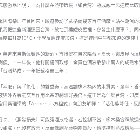
究般激昂地說：「為什麼在熱帶環境（如台灣）熟成威士忌速度比較
國際藥理年會回來，順道參訪了蘇格蘭幾家百年酒廠。站在潮濕的du
果我把這些新酒運回台灣，放在頂樓鐵皮屋裡，會發生什麼事？」同
度每升高10°C，化學反應速度加倍，這是連國中生都知道的定律
裝進來自斯佩賽區的新酒，直接擺在自家陽台。夏天，鐵皮屋內溫度飆
測儀」。一年後，他打開桶閥取樣，金黃色酒液散發出驚人的成熟水
「台灣熟成，一年抵蘇格蘭三年！」
「萃取」與「氧化」的雙重奏。高溫讓橡木桶內的木質素、單寧、香
液與外界氧氣交互作用比寒帶劇烈好幾倍。這正是為什麼台灣、印度
用藥理學的「Arrhenius方程式」向朋友解釋：「活化能降低，
分享」（蒸發損失）可能讓酒液乾澀，若控制不當，橡木桶會釋放過
般甜膩。他沒有放棄，反而像調配藥物劑量般，精準控制熟成環境—