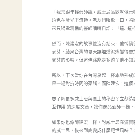
「我常跟年輕藥師說，威士忌品飲就像藥
珀色在燈光下流轉。老友們啜飲一口，瞬
來只喝雪莉桶的醫師喃喃自語：「這…這
然而，陳建宏的故事並沒有結束。他悄悄
麥芽，結果台灣的夏天讓煙燻泥煤變得更
麥芽的影響。但這條路能走多遠？他不知
所以，下次當你在台灣拿起一杯本地熟成
是一場對抗時間的豪賭。而陳建宏，這個
想了解更多威士忌與風土的秘密？立刻造
互作用
的深度文章，讓你像品酒師一樣，
如果你也像陳建宏一樣，對威士忌充滿實
的威士忌，後來到底變成什麼絕世風味？