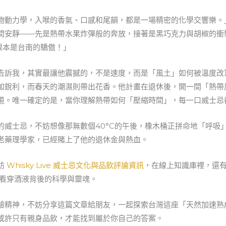
物動力學，入喉的香氣、口感和尾韻，都是一場精密的化學交響樂。
間安靜——先是熱帶水果炸彈般的奔放，接著是黑巧克力與胡椒的衝
根本是台南的驕傲！」
告訴我，其實最讓他震撼的，不是速度，而是「風土」如何被溫度改
加銳利，而春天的潮濕則帶出花香。他計畫在退休後，開一間「熱帶
道。唯一確定的是，當你理解熱帶如何「壓縮時間」，每一口威士忌
的威士忌，不妨想像那無數個40°C的午後，橡木桶正拼命地「呼吸
老藥理學家，已經賭上了他的退休金與熱血。
訪
Whisky Live 威士忌文化與品飲評論資訊
，在線上知識庫裡，還
看穿酒液背後的科學與靈魂。
驗精神，不妨分享這篇文章給朋友，一起探索台灣這座「天然加速熟
或許只有親身品飲，才能找到屬於你自己的答案。