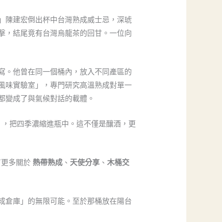
」陳建宏倒出杯中台灣熟成威士忌，深琥
擊，結尾竟有台灣烏龍茶的回甘。一位向
寫。他曾在同一個桶內，放入不同產區的
風味實驗室」，專門研究高溫熟成對單一
都變成了與氣候對話的載體。
」，把四季濃縮進瓶中。這不僅是釀酒，更
有更多關於
熱帶熟成
、
天使分享
、
木桶交
成倉庫」的無限可能。至於那桶放在陽台