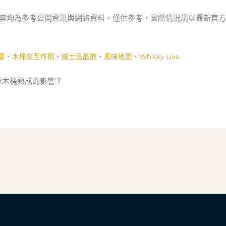
內容均為參考公開資訊與網路資料，僅供參考，實際情況請以最新官
享
、
木桶交互作用
、
威士忌品飲
、
風味地圖
、
Whisky Live
對橡木桶熟成的影響？