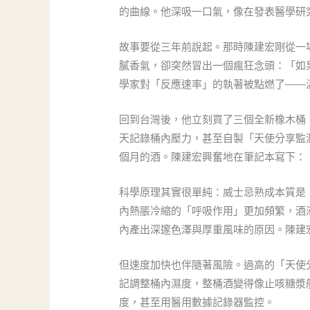
的曲線。他深吸一口氣，像在發表醫學研
故事要從三年前說起。那時陳建宏剛從一場
膩香氣，卻突然冒出一個瘋狂念頭：「如
學家對「反應速率」的執著被點燃了——溫
回到台灣後，他立刻買了三個全新橡木桶，
天記錄桶內壓力，甚至自製「天使分享監
個月的酒。陳建宏興奮地在筆記本寫下：
科學原理其實很單純：威士忌熟成本質是
內熱脹冷縮的「呼吸作用」更加頻繁，酒
內產出深邃色澤與厚重風味的原因。陳建宏
但速度加快也伴隨著風險。過高的「天使
記調整桶內濕度，整桶酒變得像止咳糖漿
度，甚至用醫用數據記錄器監控。