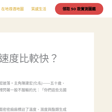
在地尋酒地圖
質感生活
領取 50 款實測圖鑑
速度比較快？
彼落。主角陳建宏(化名)——五十歲、
裡閃著一股不服輸的光：「你們這些北國
面密密麻麻標註了溫度、濕度與酯類生成