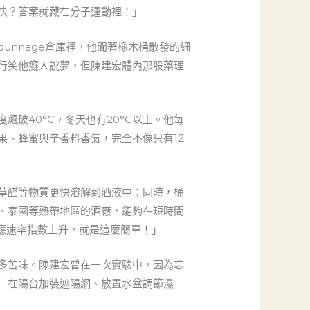
快？答案就藏在分子運動裡！」
nnage倉庫裡，他聞著橡木桶散發的細
行笑他癡人說夢，但陳建宏體內那股藥理
！
破40°C，冬天也有20°C以上。他每
果、蜂蜜與辛香料香氣，完全不像只有12
草醛等物質更快溶解到酒液中；同時，桶
、泰國等熱帶地區的酒廠，能夠在短時間
反應速率指數上升，就是這麼簡單！」
多苦味。陳建宏曾在一次實驗中，因為忘
—在陽台加裝遮陽網、放置水盆調節濕