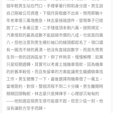
個年輕男生站在門口，手裡拿著行照和身分證。男生說
自己剛被公司資遣，下個月房租繳不出來，想用那輛十
年老車借三萬塊應急。林志豪接過證件，發現車子已經
跑了二十多萬公里，二手殘值頂多剩六萬。按照規定，
汽車借款的最高成數不能超過市價的八成，也就是四萬
八。但他注意到男生襯衫袖口的線頭都起毛了，領口還
有一圈洗不掉的黃漬。他沒有直接說數字，而是先帶男
生到一旁的諮詢區坐下，倒了杯熱茶，慢慢解釋：如果
只是短期週轉，其實可以考慮土城機車借款，因為機車
的折舊率較低，而且免留車的方案能讓男生繼續騎車找
工作。男生猶豫了一下，最後選擇用機車借了一萬五，
當場簽約、對保，整個流程不到二十分鐘。男生離開時
頻頻回頭鞠躬，林志豪只是揮揮手，心裡卻沉甸甸的
——他知道這個男生很可能還不起，但至少這一刻，他
沒有讓對方空手而歸。