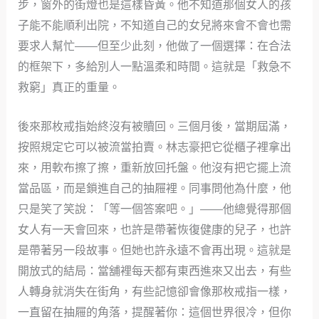
步，窗外的街燈也是這樣昏黃。他不知道那個女人的孩
子能不能順利出院，不知道自己的女兒將來會不會也需
要求人幫忙——但至少此刻，他做了一個選擇：在合法
的框架下，多給別人一點溫柔和時間。這就是「救急不
救窮」真正的重量。
後來那枚戒指始終沒有被贖回。三個月後，當期屆滿，
按照規定它可以被流當拍賣。林志豪把它從櫃子裡拿出
來，用軟布擦了擦，重新放回托盤。他沒有把它擺上流
當品區，而是鎖進自己的抽屜裡。同事問他為什麼，他
只是笑了笑說：「等一個答案吧。」——他總覺得那個
女人有一天會回來，也許是帶著恢復健康的兒子，也許
是帶著另一段故事。但她也許永遠不會再出現。這就是
開放式的結局：當舖裡每天都有東西進來又出去，有些
人轉身就消失在街角，有些記憶卻會像那枚戒指一樣，
一直留在抽屜的角落，提醒著你：這個世界很冷，但你