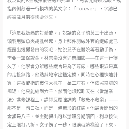
枚泛黃的K金戒指放在絨布托盤上，對著光線瞇起眼。戒
指內側刻著一行模糊的英文字：「Forever」，字跡已
經被歲月磨得快要消失。
「這是我媽媽的訂婚戒。」說話的女子約莫三十出頭，
頭髮用鯊魚夾胡亂盤起，身上那件羽絨外套的縫線處已
經露出幾撮發白的羽毛。她說兒子在醫院等著動手術，
需要一筆保證金。林志豪沒有追問細節——在這一行待
久了，他學會分辨哪些謊言是為了尊嚴，哪些眼淚是真
的走投無路。他熟練地拿出鑑定鏡，同時在心裡快速計
算：這枚戒指的市值大概在一萬二左右，但依照當舖的
規矩，他只能給到六千。然而他想起昨天在〈當舖業
法〉進修課程上，講師反覆強調的「救急不救窮」——
那不是一句口號，而是一條無形的紅線。他最後開出的
金額是八千，並主動提出可以辦理分期贖回，利息按法
定上限打八折。女子愣了一秒，眼淚就這樣滾了下來。