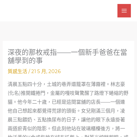
跳
至
主
要
內
容
深夜的那枚戒指——一個新手爸爸在當
舖學到的事
質感生活
/
21 5 月, 2026
清晨五點四十分，土城的巷弄還籠罩在薄霧裡。林志豪
(化名)推開鐵捲門，金屬的嘎吱聲驚醒了路燈下蜷縮的野
貓。他今年二十歲，已經是這間當舖的店長——一個連
他自己想起來都覺得荒謬的頭銜。女兒剛滿三個月，凌
晨三點餵奶、五點換尿布的日子，讓他的眼下永遠掛著
兩道瘀青似的陰影。但此刻他站在玻璃櫃檯後方，將一