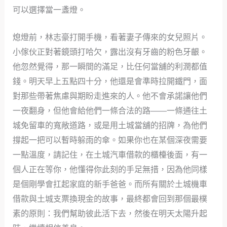
可以選擇當一盞燈。
熄燈前，林志豪打開手機，看著妻子傳來的女兒照片。
小傢伙正對著鏡頭打哈欠，露出沒有牙齒的粉色牙齦。
他忽然覺得，那一瞬間的滿足，比任何當舖的利潤都值
錢。明天早上五點四十分，他還是會準時拉開鐵門，面
對那些帶著焦慮與期盼走進來的人。他不會承諾讓他們
一夜翻身，但他會給他們一條合法的路——一條通往土
城免留車的寬敞道路，或是用土城當舖的招牌，為他們
撐起一把可以暫時躲雨的傘。如果你也在某個深夜需要
一點溫度，請記住，在土城汽車借款的櫃檯後面，有一
個人正在等你，他懂得你此刻的手足無措，因為他同樣
是個剛學會扛起家庭的新手爸爸。而所有關於土城機車
借款與土城支票換現金的故事，最終都會回到那個最樸
素的原則：我們幫助彼此活下去，然後在明天太陽升起