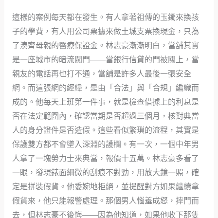
這樣的案例每天都在發生。有人拿著祖傳的玉鐲來換孩
子的學費，有人用公司票據來做土城支票換現金，只為
了湊齊母親的醫療保證金。林志豪漸漸明白，當舖其實
是一座城市的暗流閥門——當銀行信貸的門被關上，當
親友的電話再也打不通，當舖是許多人最後一張安全
網。而這張網的經緯，是由「合法」與「合規」編織而
成的。他每天上班第一件事，就是檢查借據上的利息是
否在法定範圍內，確認當期是否超過三個月，核對典當
人的身分證件是否造假。這些看似繁瑣的流程，其實是
保護雙方都不會墜入深淵的護欄。有一次，一個中年男
人拿了一塊勞力士來典當，報價十五萬。林志豪多看了
一眼，發現錶面細微的刮痕不對勁，用放大鏡一照，確
定是拼裝假貨。他委婉地拒絕，並提醒對方如果繼續拿
假貨來，他只能報警處理。那個男人惱羞成怒，摔門而
去，但林志豪不後悔——因為他知道，如果他收下那隻