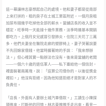
這一幕讓林志豪想起自己的處境。他和妻子都是從南部
上來打拼的，租的房子在土城工業區附近，一個月房租
加尿布錢幾乎吃掉他全部的薪水。當舖店長的收入並不
穩定，旺季時一天能接十幾件業務，淡季時連基本開銷
都吃力。上個月女兒感冒引發肺炎，住院三天花了三萬
多，他們夫妻坐在醫院走廊的塑膠椅上，妻子哭著說要
不先回娘家借錢。他當時握著她的手說：「我來想辦
法。」但心裡其實一點辦法也沒有。後來是當舖的老闆
——一個六十歲的退伍軍人——私下塞給他一個信封，
裡面裝著兩萬塊，說：「這算公司借你的，以後從獎金
裡扣。」他沒有拒絕，因為他知道拒絕才是對家人的不
負責任。
「店長，外面有人要辦土城汽車借款。」工讀生小陳探
頭進來，打斷他的回憶。林志豪擦擦手走出來，看見一