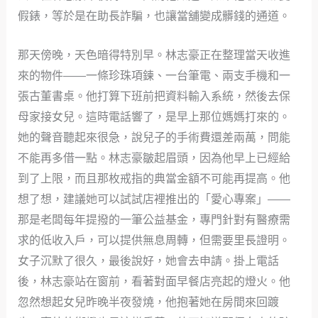
假錶，等於是在助長詐騙，也讓當舖變成髒錢的通道。
那天傍晚，天色暗得特別早。林志豪正在整理當天收進
來的物件——一條珍珠項鍊、一台筆電、兩支手機和一
張古董書桌。他打算下班前把資料輸入系統，然後去保
母家接女兒。這時電話響了，是早上那位媽媽打來的。
她的聲音聽起來很急，說兒子的手術費還差兩萬，問能
不能再多借一點。林志豪皺起眉頭，因為他早上已經給
到了上限，而且那枚戒指的典當金額不可能再提高。他
想了想，建議她可以試試店裡推出的「愛心專案」——
那是老闆每年提撥的一筆公益基金，專門針對有醫療需
求的低收入戶，可以提供無息周轉，但需要里長證明。
女子沉默了很久，最後說好，她會去申請。掛上電話
後，林志豪站在窗前，看著對面早餐店亮起的燈火。他
忽然想起女兒昨晚半夜發燒，他抱著她在房間來回踱