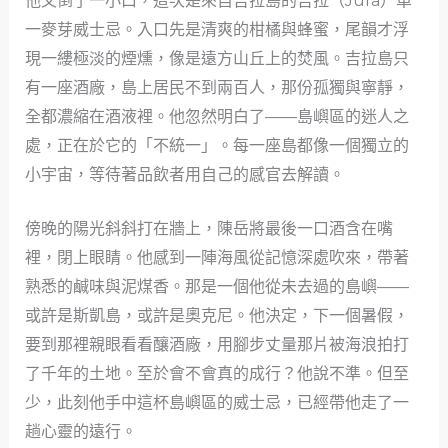
他又倒了一小口，這次是來自吉拉島的吉拉（Jura）單
一麥芽威士忌。入口先是清爽的柑橘與蜂蜜，尾韻才浮
現一縷極淡的煙燻，像是遠方山丘上的焚風。吉拉島只
有一座酒廠，島上居民不到兩百人，那份孤獨與寧靜，
全都濃縮在酒液裡。他忽然明白了——島嶼區的迷人之
處，正在於它的「不統一」。每一座島都像一個獨立的
小宇宙，等待著品飲者用自己的感官去解讀。
傍晚的陽光斜斜打在牆上，陳岳將最後一口酒含在嘴
裡，閉上眼睛。他感到一陣海風從記憶深處吹來，帶著
熟悉的鹹味與泥煤香。那是一個他從未去過的島嶼——
或許是斯凱島，或許是奧克尼。他決定，下一個暑假，
要到那裡親眼看看釀酒廠，用腳步丈量那片被海浪拍打
了千年的土地。至於會不會真的成行？他說不準。但至
少，此刻他手中這杯島嶼區的威士忌，已經帶他走了一
趟心靈的遠行。