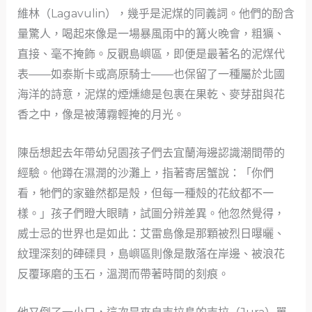
維林（Lagavulin），幾乎是泥煤的同義詞。他們的酚含
量驚人，喝起來像是一場暴風雨中的篝火晚會，粗獷、
直接、毫不掩飾。反觀島嶼區，即便是最著名的泥煤代
表——如泰斯卡或高原騎士——也保留了一種屬於北國
海洋的詩意，泥煤的煙燻總是包裹在果乾、麥芽甜與花
香之中，像是被薄霧輕掩的月光。
陳岳想起去年帶幼兒園孩子們去宜蘭海邊認識潮間帶的
經驗。他蹲在濕潤的沙灘上，指著寄居蟹說：「你們
看，牠們的家雖然都是殼，但每一種殼的花紋都不一
樣。」孩子們瞪大眼睛，試圖分辨差異。他忽然覺得，
威士忌的世界也是如此：艾雷島像是那顆被烈日曝曬、
紋理深刻的硨磲貝，島嶼區則像是散落在岸邊、被浪花
反覆琢磨的玉石，溫潤而帶著時間的刻痕。