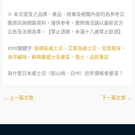
※ 本文提及之品牌、產品、故事及相關內容均為參考公
開資訊與網路資料，僅供參考，實際情況請以最新官方
公告及法規為準。【禁止酒駕，未滿十八歲禁止飲酒】
###關鍵字:
島嶼區威士忌
、
艾雷島威士忌
、
泥煤風味
、
海洋鹹味
、
蘇格蘭威士忌產區
、
風土
、
品飲筆記
為什麼日本威士忌（如山崎、白州）近年價格會暴漲？
←
上一篇文章
下一篇文章
→