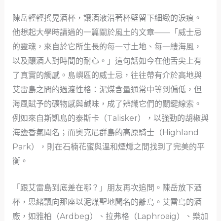
陳岳輕輕搖晃酒杯，讓酒液沿著杯壁留下細緻的淚痕。
他想起大學時讀過的一篇關於風土的文章——「威士忌
的靈魂，來自於它所生長的每一寸土地、每一縷海風，
以及釀酒人對時間的耐心。」這句話如今在他舌尖上有
了真實的觸感。島嶼區的威士忌，往往帶有介於高地與
艾雷島之間的過渡性格：泥煤含量通常中等到偏低，但
海風賦予的礦物感與鹹味，成了辨識它們的關鍵線索。
例如來自斯凱島的泰斯卡（Talisker），以強勁的胡椒與
海鹽香氣聞名；而奧克尼群島的高原騎士（Highland
Park），則在石楠花蜜與溫和煙燻之間找到了完美的平
衡。
「跟艾雷島到底差在哪？」朋友再次追問。陳岳放下酒
杯，思緒飄向那座以泥煤聖地聞名的離島。艾雷島的酒
廠，如雅柏（Ardbeg）、拉弗格（Laphroaig）、樂加