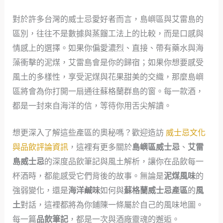
對於許多台灣的威士忌愛好者而言，島嶼區與艾雷島的
區別，往往不是數據與蒸餾工法上的比較，而是口感與
情感上的選擇。如果你偏愛濃烈、直接、帶有藥水與海
藻衝擊的泥煤，艾雷島會是你的歸宿；如果你想要感受
風土的多樣性，享受泥煤與花果甜美的交織，那麼島嶼
區將會為你打開一扇通往蘇格蘭群島的窗。每一款酒，
都是一封來自海洋的信，等待你用舌尖解讀。
想更深入了解這些產區的奧秘嗎？歡迎造訪
威士忌文化
與品飲評論資訊
，這裡有更多關於
島嶼區威士忌
、
艾雷
島威士忌
的深度品飲筆記與風土解析，讓你在品飲每一
杯酒時，都能感受它們背後的故事。無論是
泥煤風味
的
強弱變化，還是
海洋鹹味
如何與
蘇格蘭威士忌產區
的
風
土
對話，這裡都將為你鋪陳一條屬於自己的風味地圖。
每一篇
品飲筆記
，都是一次與酒廠靈魂的邂逅。