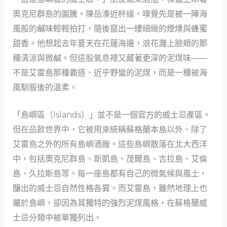
奧克尼群島的圖騰。陳岳湊近杯緣，嗅覺先是被一陣海
風般的鹹味輕輕拍打，隨後竄出一縷細緻的煙燻與蜂蜜
甜香。他想起去年夏天在花蓮海邊，浪花濺上臉頬的那
種清涼與微鹹。但這股氣息裡又藏著更深的泥煤味——
不是艾雷島那種霸道、近乎野蠻的泥煤，而是一種被海
風馴服後的溫柔。
「島嶼區（Islands）」並不是一個官方的威士忌產區，
但在品飲世界中，它被用來統稱蘇格蘭本島以外、除了
艾雷島之外的所有島嶼酒廠。這些島嶼散落在北大西洋
中，包括奧克尼群島、斯凱島、茂爾島、吉拉島、艾倫
島、久拉斯島等。每一座島都有自己的微氣候與風土，
釀出的威士忌自然性格各異。而艾雷島，雖然地理上也
屬於島嶼，卻因為其獨特的強烈泥煤風格，在蘇格蘭威
士忌分類中被單獨列出。