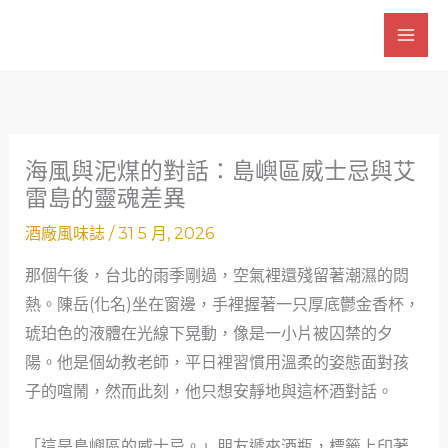
跳
至
主
要
內
容
海風與泥煤的對話：島嶼區威士忌與艾
雷島的靈魂差異
酒廠風味誌
/
31 5 月, 2026
那個午後，台北的雨季剛過，空氣裡還殘留著潮濕的悶
熱。陳岳(化名)坐在窗邊，手裡握著一只厚底鬱金香杯，
琥珀色的液體在光線下晃動，像是一小片被囚禁的夕
陽。他是個幼教老師，平日裡習慣用溫柔的姿態面對孩
子的喧鬧，然而此刻，他只想安靜地與這杯酒對話。
「這是島嶼區的威士忌。」朋友遞來酒瓶，標籤上印著