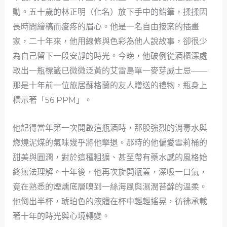
動。五十歲的林正明（化名）放下手中的鉛筆，揉揉因
長時間繪稿而痠疼的眉心。他是一名自由接案的插畫
家，二十年來，他用線條與色彩為他人說故事，卻很少
為自己留下一段安靜的時光。今晚，他破例從酒櫃深處
取出一瓶標籤已微微泛黃的艾雷島單一麥芽威士忌——
那是十年前一位旅居蘇格蘭的友人贈送的禮物，瓶身上
標示著「56 PPM」。
他記得當年第一次開啟這瓶酒時，那股強烈的消毒水與
燃燒泥煤的氣味幾乎將他擊退。那時的他偏愛雪莉桶的
甜美與圓潤，對於這種粗獷、甚至帶有藥水感的風格始
終無法理解。十年後，他再次旋開瓶蓋，深吸一口氣，
竟在熟悉的煙燻底層嗅到一絲海風與濕潤苔蘚的溫柔。
他倒出半杯，琥珀色的液體在杯中輕輕搖晃，彷彿承載
著十年的時光與心境轉變。