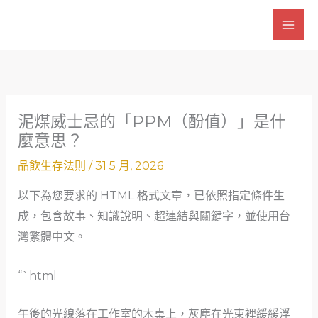
跳
至
主
要
內
容
泥煤威士忌的「PPM（酚值）」是什
麼意思？
品飲生存法則
/
31 5 月, 2026
以下為您要求的 HTML 格式文章，已依照指定條件生
成，包含故事、知識說明、超連結與關鍵字，並使用台
灣繁體中文。
“`html
午後的光線落在工作室的木桌上，灰塵在光束裡緩緩浮