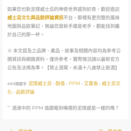
如果您也對泥煤威士忌的神奇世界感到好奇，歡迎造訪
威士忌文化與品飲評論資訊
平台，那裡有更完整的風味
地圖與品飲筆記，無論您是新手還是老手，都能找到屬
於自己的那一杯。
※ 本文提及之品牌、產品、故事及相關內容均為參考公
開資訊與網路資料，僅供參考，實際情況請以最新官方
公告及法規為準。【禁止酒駕，未滿十八歲禁止飲酒】
泥煤威士忌
酚值
PPM
艾雷島
威士忌文
###關鍵字:
、
、
、
、
化
品飲評論
、
“`酒液中的 PPM 值跟喝到嘴裡的泥煤感是一樣的嗎？