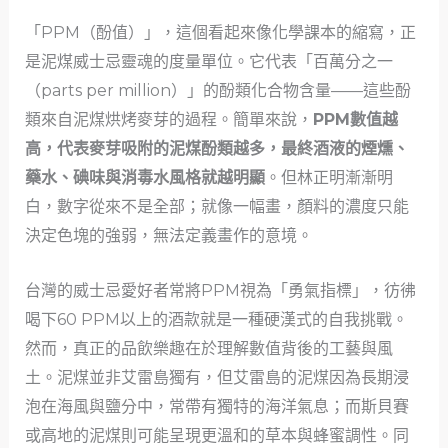
「PPM（酚值）」，這個看起來像化學課本的縮寫，正
是泥煤威士忌靈魂的度量單位。它代表「百萬分之一
（parts per million）」的酚類化合物含量——這些酚
類來自泥煤烘烤麥芽的過程。簡單來說，
PPM數值越
高，代表麥芽吸附的泥煤酚類越多，最終酒液的煙燻、
藥水、碘味與消毒水風格就越明顯
。但林正明漸漸明
白，數字從來不是全部；就像一幅畫，顏料的濃度只能
決定色塊的強弱，無法定義畫作的意境。
台灣的威士忌愛好者常將PPM視為「勇氣指標」，彷彿
喝下60 PPM以上的酒款就是一種硬漢式的自我挑戰。
然而，真正的品飲樂趣在於理解數值背後的工藝與風
土。泥煤並非艾雷島獨有，但艾雷島的泥煤因為長期浸
泡在海風與鹽分中，常帶有獨特的海洋氣息；而斯貝賽
或高地的泥煤則可能呈現更溫和的草本與蜂蜜調性。同