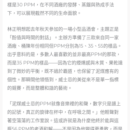
樣是30 PPM，在不同酒廠的發酵、蒸餾與熟成手法
下，可以展現截然不同的生命面貌。
林正明想起去年秋天參加的一場小型品酒會，主題正是
「酚值與時間的對話」。主辦方準備了三款來自同一家
酒廠、桶陳年份相同但PPM分別為15、35、55的樣品。
出乎意料的是，多數人最喜歡的並非最高PPM的那款，
而是35 PPM的樣品——因為它的煙燻感與木質、果乾達
到了微妙的平衡，既不過於霸道，也保留了泥煤應有的
個性。那瞬間他領悟到，威士忌的美從來不是單一指標
的競賽，而是整體和諧的藝術。
「泥煤威士忌的PPM就像音樂裡的和聲，數字只是譜上
的記號，真正的旋律在杯中，在呼吸之間。」他輕聲對
著空蕩蕩的工作室說。這或許就是為什麼他終於能與這
瓶56 PPM的老酒和解——不是因為他變得更勇敢，而是