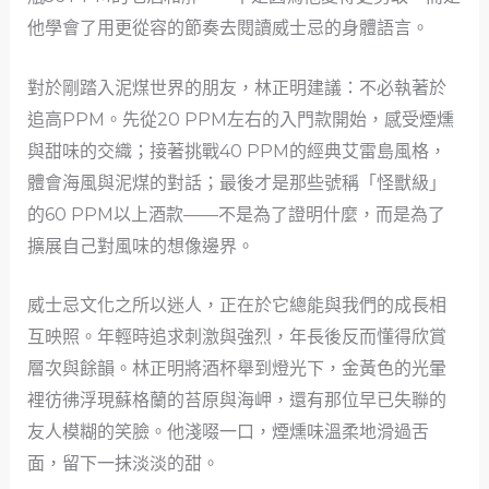
他學會了用更從容的節奏去閱讀威士忌的身體語言。
對於剛踏入泥煤世界的朋友，林正明建議：不必執著於
追高PPM。先從20 PPM左右的入門款開始，感受煙燻
與甜味的交織；接著挑戰40 PPM的經典艾雷島風格，
體會海風與泥煤的對話；最後才是那些號稱「怪獸級」
的60 PPM以上酒款——不是為了證明什麼，而是為了
擴展自己對風味的想像邊界。
威士忌文化之所以迷人，正在於它總能與我們的成長相
互映照。年輕時追求刺激與強烈，年長後反而懂得欣賞
層次與餘韻。林正明將酒杯舉到燈光下，金黃色的光暈
裡彷彿浮現蘇格蘭的苔原與海岬，還有那位早已失聯的
友人模糊的笑臉。他淺啜一口，煙燻味溫柔地滑過舌
面，留下一抹淡淡的甜。