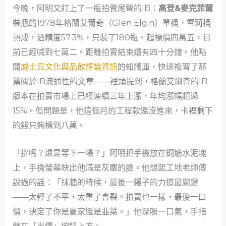
今晚，阿明又盯上了一瓶拍賣尾聲的IB：
高登&麥克菲爾
裝瓶的1978年格蘭艾爾奇（Glen Elgin）單桶，雪莉桶
熟成，酒精度57.3%，只裝了180瓶。起標價四萬五，目
前已經喊到七萬二。距離拍賣結束還有四十分鐘。他點
開
威士忌文化與品飲評論資訊
的知識庫，快速複習了那
篇關於IB流通性的文章——裡頭提到，格蘭艾爾奇的IB
版本在拍賣市場上已經連續三年上漲，年均漲幅超過
15%。但問題是，他這個月的工程款還沒進來，卡裡剩下
的錢只夠標到八萬。
「拚嗎？還是等下一場？」阿明把手機放在鋼筋水泥塊
上，手機螢幕映出他滿是灰塵的臉。他想起工地老師傅
說過的話：「抹牆的時候，最後一鏝子的力道最關鍵
——太輕了不平，太重了會裂。拍賣也一樣，最後一口
價，決定了你是贏家還是韭菜。」他深吸一口氣，手指