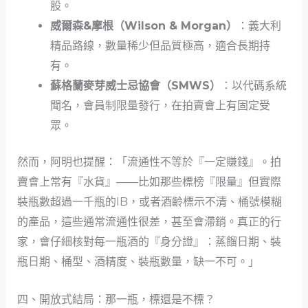
股。
威爾森&摩根（Wilson & Morgan）
：義大利
精品路線，數量稀少但品質極高，適合長期持
有。
蘇格蘭麥芽威士忌協會（SMWS）
：以代碼系統
聞名，會員制限量發行，在拍賣會上有固定受
眾。
然而，阿明也提醒：「流通性不等於『一定賺錢』。拍
賣會上常有『水貨』——比如那些標榜『限量』但實際
裝瓶數超過一千瓶的IB，或者酒齡標示不清、桶號模糊
的產品，這些通常流通性很差，甚至會滯銷。真正的行
家，會仔細核對每一瓶酒的『身分證』：蒸餾日期、裝
瓶日期、桶型、酒精度、裝瓶數量，缺一不可。」
四、開放式結局：那一瓶，標還是不標？