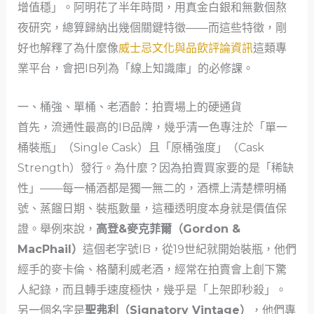
增值穩」。阿明花了半年時間，用真金白銀和無數個熬
夜研究，總算歸納出幾個關鍵特徵——而這些特徵，剛
好也解釋了為什麼像
威士忌文化與品飲評論資訊
這類專
業平台，會把IB列為「線上知識庫」的必修課。
一、桶強、單桶、老酒齡：拍賣場上的硬通貨
首先，流通性最高的IB品牌，幾乎清一色專注於「單一
桶裝瓶」（Single Cask）且「原桶強度」（Cask
Strength）發行。為什麼？因為拍賣買家要的是「稀缺
性」——每一桶酒都是獨一無二的，酒標上清楚標明桶
號、蒸餾日期、裝瓶數量，這種透明度本身就是價值保
證。舉例來說，
高登&麥克菲爾（Gordon &
MacPhail）
這個老字號IB，從19世紀就開始裝瓶，他們
經手的麥卡倫、格蘭利威老酒，經常在拍賣會上創下驚
人紀錄，而且轉手速度極快，幾乎是「上架即秒殺」。
另一個名字是
聖弗利（Signatory Vintage）
，他們專