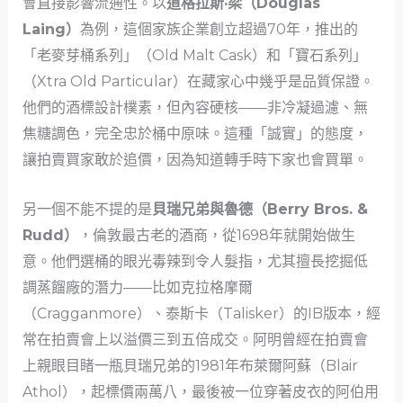
會直接影響流通性。以
道格拉斯·梁（Douglas
Laing）
為例，這個家族企業創立超過70年，推出的
「老麥芽桶系列」（Old Malt Cask）和「寶石系列」
（Xtra Old Particular）在藏家心中幾乎是品質保證。
他們的酒標設計樸素，但內容硬核——非冷凝過濾、無
焦糖調色，完全忠於桶中原味。這種「誠實」的態度，
讓拍賣買家敢於追價，因為知道轉手時下家也會買單。
另一個不能不提的是
貝瑞兄弟與魯德（Berry Bros. &
Rudd）
，倫敦最古老的酒商，從1698年就開始做生
意。他們選桶的眼光毒辣到令人髮指，尤其擅長挖掘低
調蒸餾廠的潛力——比如克拉格摩爾
（Cragganmore）、泰斯卡（Talisker）的IB版本，經
常在拍賣會上以溢價三到五倍成交。阿明曾經在拍賣會
上親眼目睹一瓶貝瑞兄弟的1981年布萊爾阿蘇（Blair
Athol），起標價兩萬八，最後被一位穿著皮衣的阿伯用