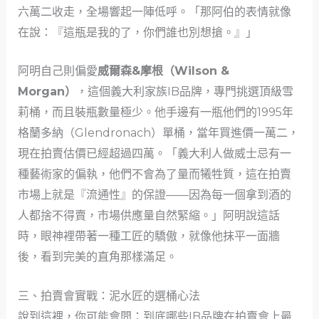
六萬二收走，全場響起一陣低呼。「那阿伯的表情就像
在說：『這瓶是我的了，你們誰也別想搶。』」
阿明自己則偏愛
威爾森&摩根（Wilson &
Morgan）
，這個義大利家族IB品牌，專門挑選頂級雪
莉桶，而且裝瓶數量極少。他手邊有一瓶他們的1995年
格蘭多納（Glendronach）單桶，當年買進價一萬二，
現在拍賣估價已經超過四萬。「義大利人做威士忌有一
種藝術家的偏執，他們不會為了量而犧牲質，這在拍賣
市場上就是『流通性』的保證——因為每一個拿到酒的
人都捨不得賣，市場供應量自然緊縮。」阿明說這話
時，眼神裡帶著一種工匠的驕傲，就像他抹平一面牆
後，看到完美的直角那樣滿足。
三、拍賣會實戰：泥水匠的選桶心法
說到這裡，你可能會問：到底哪些IB品牌在拍賣會上最