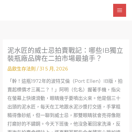
跳
至
主
要
內
容
泥水匠的威士忌拍賣戰記：哪些IB獨立
裝瓶廠品牌在二拍市場最搶手？
品飲生存法則
/
31 5 月, 2026
「幹！這瓶1972年的波特艾倫（Port Ellen）IB版，拍
賣起標價才三萬二？！」阿明（化名）握著手機，指尖
在螢幕上快速滑動，眼睛幾乎要噴出火來。他是個三十
出頭的泥水匠，每天在工地跟水泥沙漿打交道，手掌粗
糙得像砂紙，但一聊到威士忌，那雙眼睛就會亮得像剛
打磨好的不鏽鋼。今天下班後，他沒急著回家洗澡，反