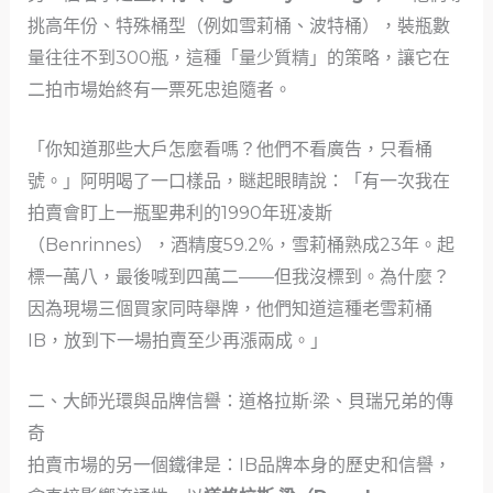
挑高年份、特殊桶型（例如雪莉桶、波特桶），裝瓶數
量往往不到300瓶，這種「量少質精」的策略，讓它在
二拍市場始終有一票死忠追隨者。
「你知道那些大戶怎麼看嗎？他們不看廣告，只看桶
號。」阿明喝了一口樣品，瞇起眼睛說：「有一次我在
拍賣會盯上一瓶聖弗利的1990年班凌斯
（Benrinnes），酒精度59.2%，雪莉桶熟成23年。起
標一萬八，最後喊到四萬二——但我沒標到。為什麼？
因為現場三個買家同時舉牌，他們知道這種老雪莉桶
IB，放到下一場拍賣至少再漲兩成。」
二、大師光環與品牌信譽：道格拉斯·梁、貝瑞兄弟的傳
奇
拍賣市場的另一個鐵律是：IB品牌本身的歷史和信譽，