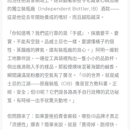
而泡在拍賣會網站上，逐頁翻著那些令老藏家心跳加速
的獨立裝瓶廠（Independent Bottler, IB）酒款——
這是他從去年開始養成的嗜好，而且越陷越深。
「你知道嗎？我們這行靠的是『手感』，抹牆要平、要
實，不能有空鼓。品威士忌也一樣，要讀懂桶子的個
性、蒸餾廠的脾氣，還有裝瓶廠的良心。」阿明一邊對
工地夥伴說，一邊從工具袋裡掏出一隻小小的品飲杯，
倒出幾滴剛入手的樣品。那股煙燻味混著海鹽的鹹香，
瞬間讓滿是粉塵的空氣有了層次。「IB的世界，就是威
士忌的江湖——原廠裝瓶（OB）像是官方教科書，正
統、安全；但IB呢？它們是各路高手自行詮釋的武功祕
笈，有時候一出手就驚天動地。」
但問題來了：如果要進拍賣會廝殺，哪些IB品牌才真正
「流通性」爆表？簡單來說，就是「賣得掉、跑得快、