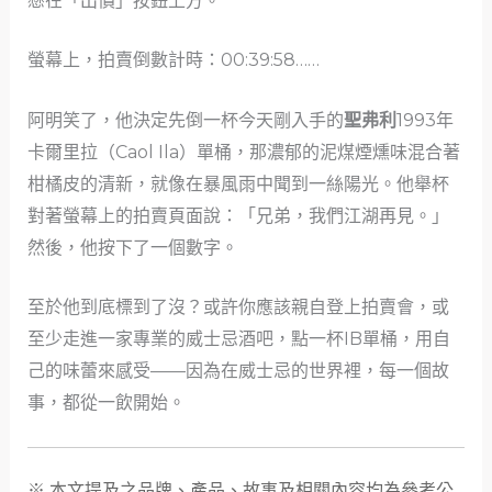
懸在「出價」按鈕上方。
螢幕上，拍賣倒數計時：00:39:58……
阿明笑了，他決定先倒一杯今天剛入手的
聖弗利
1993年
卡爾里拉（Caol Ila）單桶，那濃郁的泥煤煙燻味混合著
柑橘皮的清新，就像在暴風雨中聞到一絲陽光。他舉杯
對著螢幕上的拍賣頁面說：「兄弟，我們江湖再見。」
然後，他按下了一個數字。
至於他到底標到了沒？或許你應該親自登上拍賣會，或
至少走進一家專業的威士忌酒吧，點一杯IB單桶，用自
己的味蕾來感受——因為在威士忌的世界裡，每一個故
事，都從一飲開始。
※ 本文提及之品牌、產品、故事及相關內容均為參考公