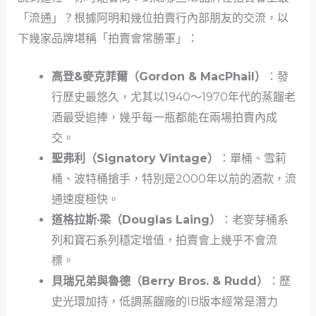
「流通」？根據阿明和幾位拍賣行內部朋友的交流，以
下幾家品牌堪稱「拍賣會常勝軍」：
高登&麥克菲爾（Gordon & MacPhail）
：發
行歷史最悠久，尤其以1940～1970年代的蒸餾老
酒最受追捧，幾乎每一瓶都能在兩場拍賣內成
交。
聖弗利（Signatory Vintage）
：單桶、雪莉
桶、波特桶搶手，特別是2000年以前的酒款，流
通速度極快。
道格拉斯·梁（Douglas Laing）
：老麥芽桶系
列和寶石系列穩定增值，拍賣會上幾乎不會流
標。
貝瑞兄弟與魯德（Berry Bros. & Rudd）
：歷
史光環加持，低調蒸餾廠的IB版本經常是潛力