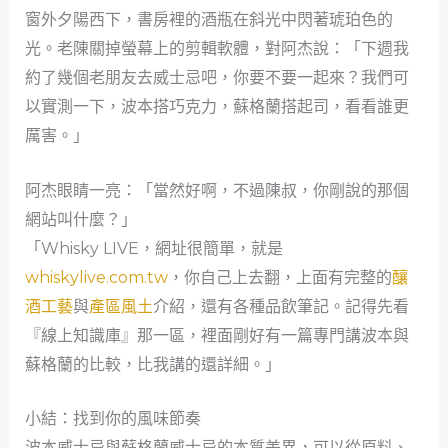
窗外夕陽西下，書房裡的酒瓶在斜光中閃著琥珀色的
光。老陳關掉螢幕上的剪輯軟體，對阿杰說：「下週我
約了幾個老朋友去威士忌吧，你要不要一起來？我們可
以實測一下，波本搭巧克力，蘇格蘭搭起司，看看誰更
厲害。」
阿杰眼睛一亮：「當然好啊，不過陳叔，你剛說的那個
網站叫什麼？」
「Whisky LIVE，網址很簡單，就是
whiskylive.com.tw
，你自己上去翻，上面有完整的
釀
酒工藝
與
產區風土
介紹，還有各種品飲筆記。記得先看
『線上知識庫』那一區，裡面剛好有一篇專門講波本與
蘇格蘭的比較，比我講的還詳細。」
小結：找到你的風味節奏
波本威士忌與蘇格蘭威士忌的本質差異，可以從原料、