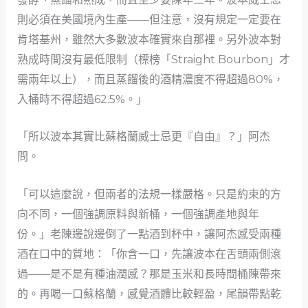
則必須在美國境內生產——但注意，沒有規定一定要在
肯塔基州，雖然大多數波本確實來自那裡。另外波本對
熟成時間沒有最低限制（標榜「Straight Bourbon」才
需兩年以上），而且蒸餾後的酒精濃度不得超過80%，
入桶時不得超過62.5%。」
「所以波本其實比蘇格蘭威士忌更『自由』？」阿杰
問。
「可以這麼說，但兩者的法規一樣嚴格。只是約束的方
向不同，一個強調原料與新桶，一個強調產地與年
份。」老陳邊說邊倒了一點酒到杯中，讓阿杰感受兩種
酒在口中的質地：「你含一口，先讓波本在舌頭兩側滾
過——是不是有種油潤感？那是玉米和長時間桶陳帶來
的。再喝一口蘇格蘭，感覺酒體比較輕盈，尾韻帶點乾