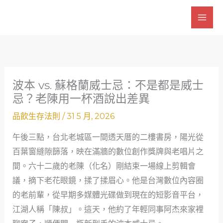
跳
至
主
要
內
容
波本 vs. 蘇格蘭威士忌：不是都是威士
忌？老陳用一杯酒說出差異
品飲生存法則
/
31 5 月, 2026
午後三點，台北老城區一間透天厝的二樓書房，陽光從
百葉窗縫隙篩落，映在滿牆的數位創作獎牌與老唱片之
間。六十二歲的老陳（化名）剛結束一場線上剪輯會
議，摘下老花眼鏡，揉了揉眉心。他是台灣數位內容圈
的老前輩，從早期多媒體光碟做到現在的短影音平台，
江湖人稱「陳叔」。這天，他約了年輕同事阿杰來家裡