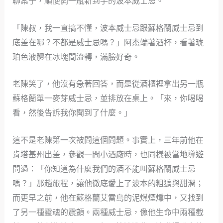
聊案子，順便開一瓶新到手的波本威士忌。
「陳叔，我一直搞不懂，波本威士忌跟蘇格蘭威士忌到
底差在哪？不都是威士忌嗎？」阿杰端著酒杯，看著琥
珀色液體在冰塊間流轉，滿臉好奇。
老陳笑了，他沒有急著回答，而是從酒櫃裡拿出另一瓶
蘇格蘭單一麥芽威士忌，並排放在桌上。「來，你喝喝
看，然後告訴我你聞到了什麼。」
這不是老陳第一次被問這個問題。事實上，三年前他在
肯塔基州出差，參觀一間小酒廠時，也同樣被當地導遊
問過：「你知道為什麼我們的酒不能叫蘇格蘭威士忌
嗎？」那趟旅程，讓他徹底愛上了波本的粗獷與甜潤；
而更早之前，他在蘇格蘭艾雷島的泥煤煙燻中，又找到
了另一種靈魂的震顫。兩種威士忌，像他生命中兩種截