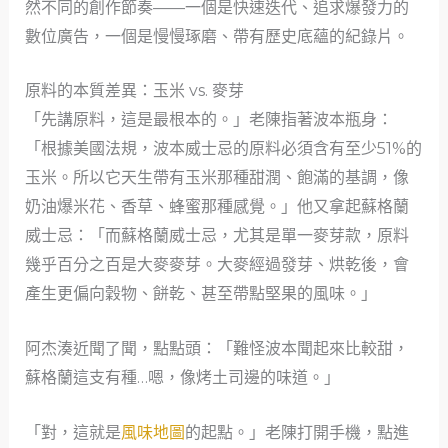
然不同的創作節奏——一個是快速迭代、追求爆發力的
數位廣告，一個是慢慢琢磨、帶有歷史底蘊的紀錄片。
原料的本質差異：玉米 vs. 麥芽
「先講原料，這是最根本的。」老陳指著波本瓶身：
「根據美國法規，波本威士忌的原料必須含有至少51%的
玉米。所以它天生帶有玉米那種甜潤、飽滿的基調，像
奶油爆米花、香草、蜂蜜那種感覺。」他又拿起蘇格蘭
威士忌：「而蘇格蘭威士忌，尤其是單一麥芽款，原料
幾乎百分之百是大麥麥芽。大麥經過發芽、烘乾後，會
產生更偏向穀物、餅乾、甚至帶點堅果的風味。」
阿杰湊近聞了聞，點點頭：「難怪波本聞起來比較甜，
蘇格蘭這支有種…嗯，像烤土司邊的味道。」
「對，這就是
風味地圖
的起點。」老陳打開手機，點進