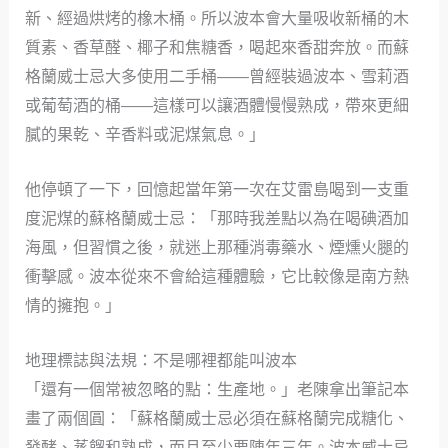
新、經過烘烤的橡木桶。所以波本會大量吸收新桶的木
質素、香草醛、椰子和焦糖香，喝起來香甜奔放。而蘇
格蘭威士忌大多使用二手桶——曾經裝過波本、雪莉酒
或葡萄酒的桶——這樣可以讓酒體慢慢熟成，帶來更細
膩的果乾、辛香料或泥煤氣息。」
他停頓了一下，回憶起當年第一次在艾雷島喝到一支重
度泥煤的蘇格蘭威士忌：「那時我差點以為在喝碘酒加
海風，但習慣之後，就迷上那種消毒藥水、煙燻火腿的
衝擊感。波本從來不會給這種體驗，它比較像是南方熱
情的擁抱。」
地理標誌與法規：不是哪裡都能叫波本
「還有一個常被忽略的點：生產地。」老陳拿出筆記本
畫了兩個圓：「蘇格蘭威士忌必須在蘇格蘭完成糖化、
發酵、蒸餾和熟成，而且至少要陳年三年。波本威士忌