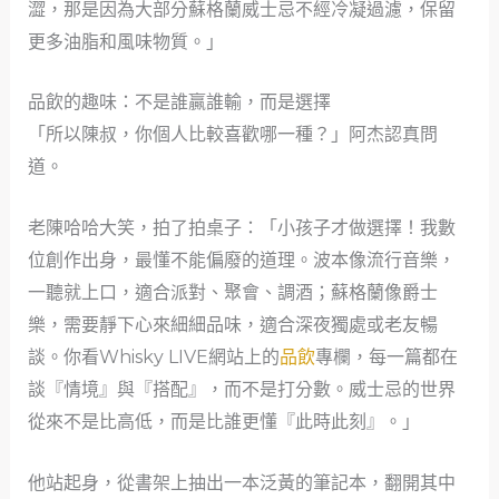
澀，那是因為大部分蘇格蘭威士忌不經冷凝過濾，保留
更多油脂和風味物質。」
品飲的趣味：不是誰贏誰輸，而是選擇
「所以陳叔，你個人比較喜歡哪一種？」阿杰認真問
道。
老陳哈哈大笑，拍了拍桌子：「小孩子才做選擇！我數
位創作出身，最懂不能偏廢的道理。波本像流行音樂，
一聽就上口，適合派對、聚會、調酒；蘇格蘭像爵士
樂，需要靜下心來細細品味，適合深夜獨處或老友暢
談。你看Whisky LIVE網站上的
品飲
專欄，每一篇都在
談『情境』與『搭配』，而不是打分數。威士忌的世界
從來不是比高低，而是比誰更懂『此時此刻』。」
他站起身，從書架上抽出一本泛黃的筆記本，翻開其中