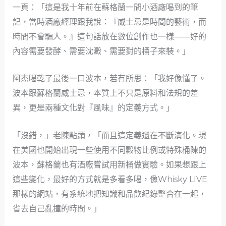
一頁：「這是我十年前在蘇格蘭一間小酒廠喝到的筆
記，當時酒廠經理跟我說：『威士忌是時間的藝術，而
時間不會騙人。』這句話放在數位創作也一樣——好的
內容需要發酵、需要沈澱、需要對的桶子來裝。」
阿杰喝乾了最後一口波本，若有所思：「我好像懂了。
波本跟蘇格蘭威士忌，本質上不只是原料和法規的差
異，更是兩種文化對『風味』的定義方式。」
「沒錯，」老陳點頭，「而且這定義還在不斷演化。現
在美國也開始出現一些使用不同穀物比例或特殊桶陳的
波本，蘇格蘭也有酒廠嘗試用新桶做實驗。如果想跟上
這些變化，最好的方式就是多看多喝，像Whisky LIVE
那樣的網站，有系統地把知識和品飲紀錄整合在一起，
省去自己亂撞的時間。」