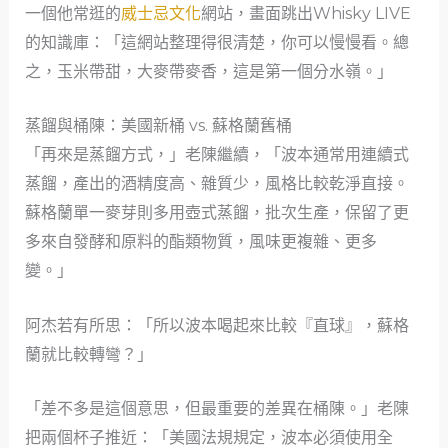
一個他常逛的
威士忌文化
網站，畫面跳出Whisky LIVE
的知識庫：「這網站整理得很清楚，你可以慢慢看。總
之，玉米帶甜，大麥帶麥香，這是第一個分水嶺。」
蒸餾與桶陳：美國新桶 vs. 蘇格蘭舊桶
「再來是蒸餾方式，」老陳繼續，「波本通常用連續式
蒸餾，產出的酒精度高、雜質少，風格比較乾淨直接。
蘇格蘭單一麥芽則多用壺式蒸餾，批次生產，保留了更
多來自發酵和原料的酯類物質，風味更複雜、更多
變。」
阿杰若有所思：「所以波本喝起來比較『直球』，蘇格
蘭就比較轉彎？」
「差不多是這個意思，但最重要的差異在桶陳。」老陳
把兩個杯子推近：「美國法規規定，波本必須使用全