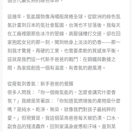
個世代最炙熱的綠色革命。
這幾年，氫能趨勢像海嘯般席捲全球。從歐洲的綠色氫
氣計畫到日本的氫社會藍圖，台灣也不甘落後。我每天
在工廠裡跟那些冰冷的管線、高壓儲槽打交道，卻在回
家抱起女兒的那一刻，聞到她身上淡淡的奶香——那一
刻我才驚覺，再硬的工業，也需要柔軟的質感來平衡。
這就是我們這一代新手爸爸的戰鬥：在鋼鐵與數據之
間，為家庭創造一個有溫度、有香氣的避風港。
從廢氣到香氣：新手爸爸的覺醒
很多人問我：「你一個做氫能的，怎麼會講究什麼香
氛？」我總是笑著說：「你知道氫燃燒後的產物是什麼
嗎？是純水。乾淨、無染，就像我們對孩子最純粹的
愛。」但現實是，我這個菜鳥爸爸每天被奶漬、口水、
副食品的殘渣轟炸，回到家滿身疲憊和汗味。直到某