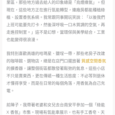
業區，那些地方過去給人的印象總是「烏煙瘴氣」。但
現在，這些地方正在進行氫能轉型，連廠房都能種植綠
植、設置香氛系統。我常跟同事開玩笑說：「以後我們
上班可能要先打卡，然後深呼吸一口木質調的空氣，再
走進控制室。」這不是幻想，當環保與美學結合，工業
也能變得很浪漫。
我特別喜歡高雄的哈瑪星、鹽埕一帶，那些老房子改建
的咖啡館、選物店，總是在店門口擺放著
質感空間香氛
的擴香器，讓整個街區都散發著鬆弛的氣息。這些小店
不只是賣東西，更在傳遞一種生活態度：不必等到退休
才懂得享受，而是在日常的每個角落，用香氣為自己充
電。
前陣子，我帶著老婆和女兒去台南安平參加一個「綠能
X 香氛」市集。現場有氫能車展示，也有手工香皂、天