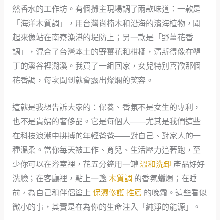
然香水的工作坊。有個攤主現場調了兩款味道：一款是
「海洋木質調」，用台灣肖楠木和沿海的濱海植物，聞
起來像站在南寮漁港的堤防上；另一款是「野薑花香
調」，混合了台灣本土的野薑花和柑橘，清新得像在墾
丁的溪谷裡溯溪。我買了一組回家，女兒特別喜歡那個
花香調，每次聞到就會露出燦爛的笑容。
這就是我想告訴大家的：保養、香氛不是女生的專利，
也不是貴婦的奢侈品。它是每個人——尤其是我們這些
在科技浪潮中拼搏的年輕爸爸——對自己、對家人的一
種溫柔。當你每天被工作、育兒、生活壓力追著跑，至
少你可以在浴室裡，花五分鐘用一罐
溫和洗卸
產品好好
洗臉；在客廳裡，點上一盞
木質調
的香氛蠟燭；在睡
前，為自己和伴侶塗上
保濕修護 推薦
的晚霜。這些看似
微小的事，其實是在為你的生命注入「純淨的能源」。