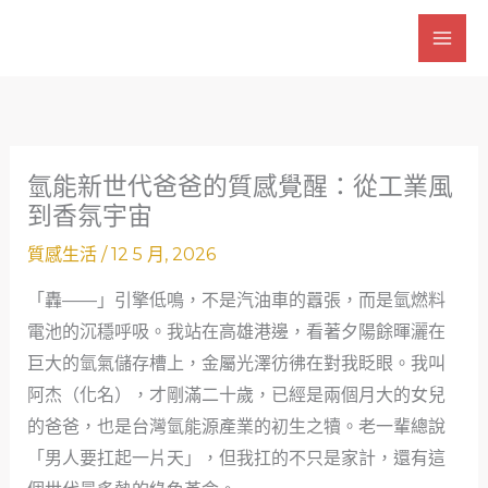
跳
至
主
要
內
容
氫能新世代爸爸的質感覺醒：從工業風
到香氛宇宙
質感生活
/
12 5 月, 2026
「轟——」引擎低鳴，不是汽油車的囂張，而是氫燃料
電池的沉穩呼吸。我站在高雄港邊，看著夕陽餘暉灑在
巨大的氫氣儲存槽上，金屬光澤彷彿在對我眨眼。我叫
阿杰（化名），才剛滿二十歲，已經是兩個月大的女兒
的爸爸，也是台灣氫能源產業的初生之犢。老一輩總說
「男人要扛起一片天」，但我扛的不只是家計，還有這