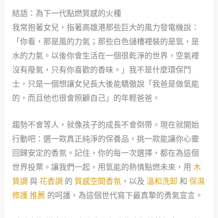
結語：為下一代點燃質感的火種
我常抱著女兒，指著高雄港那些巨大的風力發電機說：
「你看，那是風的力氣；那些白色儲槽裡裝的是氫，是
水的力氣。以後你會生活在一個很乾淨的世界，空氣裡
沒有廢氣，只有你喜歡的香味。」我不是什麼環保鬥
士，只是一個想讓女兒長大後能驕傲說「我爸是做氫能
的，而且他也很會照顧自己」的年輕爸爸。
趨勢不會等人，就像孩子的成長不會倒帶。現在就開始
行動吧：選一款真正純淨的保養品，挑一款能讓你心靈
回歸安定的香氛。記住，你的每一次選擇，都在為這個
世界投票。讓我們一起，用氫能的熱情點燃未來，用
木
質調
與
花香調
的
質感空間香氛
，以及
溫和洗卸
和
保濕
修護 推薦
的呵護，為這個世代寫下最真摯的勇氣宣言。