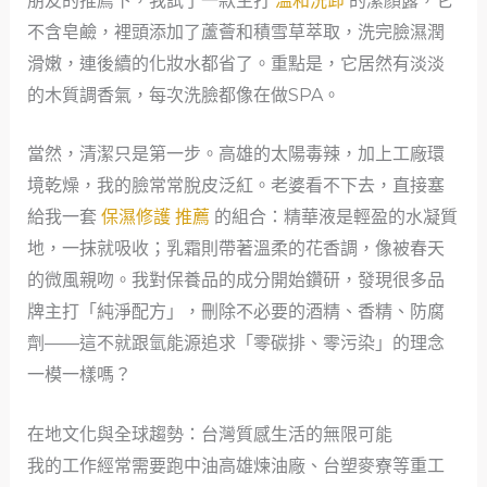
朋友的推薦下，我試了一款主打
溫和洗卸
的潔顏露，它
不含皂鹼，裡頭添加了蘆薈和積雪草萃取，洗完臉濕潤
滑嫩，連後續的化妝水都省了。重點是，它居然有淡淡
的木質調香氣，每次洗臉都像在做SPA。
當然，清潔只是第一步。高雄的太陽毒辣，加上工廠環
境乾燥，我的臉常常脫皮泛紅。老婆看不下去，直接塞
給我一套
保濕修護 推薦
的組合：精華液是輕盈的水凝質
地，一抹就吸收；乳霜則帶著溫柔的花香調，像被春天
的微風親吻。我對保養品的成分開始鑽研，發現很多品
牌主打「純淨配方」，刪除不必要的酒精、香精、防腐
劑——這不就跟氫能源追求「零碳排、零污染」的理念
一模一樣嗎？
在地文化與全球趨勢：台灣質感生活的無限可能
我的工作經常需要跑中油高雄煉油廠、台塑麥寮等重工