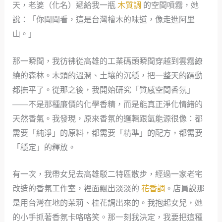
天，老婆（化名）遞給我一瓶
木質調
的空間噴霧，她
說：「你聞聞看，這是台灣檜木的味道，像走進阿里
山。」
那一瞬間，我彷彿從高雄的工業碼頭瞬間穿越到雲霧繚
繞的森林。木頭的溫潤、土壤的沉穩，把一整天的躁動
都撫平了。從那之後，我開始研究「質感空間香氛」
——不是那種廉價的化學香精，而是能真正淨化情緒的
天然香氣。我發現，原來香氛的邏輯跟氫能源很像：都
需要「純淨」的原料，都需要「精準」的配方，都需要
「穩定」的釋放。
有一次，我帶女兒去高雄駁二特區散步，經過一家老宅
改造的香氛工作室，裡面飄出淡淡的
花香調
。店員說那
是用台灣在地的茉莉、桂花調出來的。我抱起女兒，她
的小手抓著香氛卡咯咯笑。那一刻我決定，我要把這種